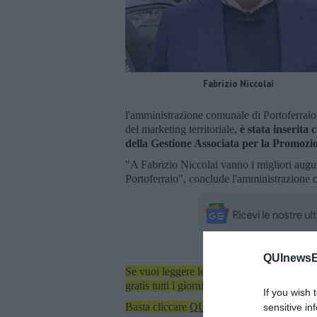
Fabrizio Niccolai
l'amministrazione comunale di Portoferraio 
del marketing territoriale,
è stata inserita 
della Gestione Associata per la Promozi
"A Fabrizio Niccolai vanno i migliori aug
Portoferraio", conclude l'amministrazione
QUInewsEl
Se vuoi leggere le notizie principali dell'iso
gratis tutti i giorni alle 7:00 del mattino dir
If you wish 
Basta cliccare
QUI
sensitive in