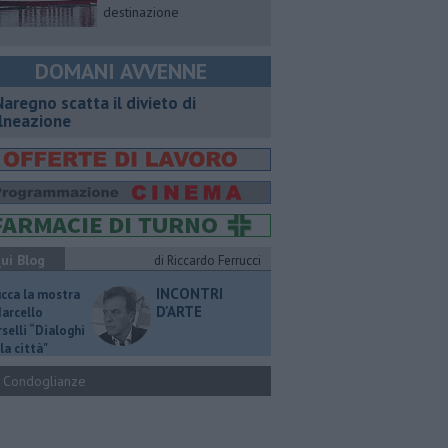
destinazione
DOMANI AVVENNE
Naregno scatta il divieto di
lneazione
ui Blog
di Riccardo Ferrucci
INCONTRI
ucca la mostra
D'ARTE
Marcello
selli “Dialoghi
la città"
Condoglianze