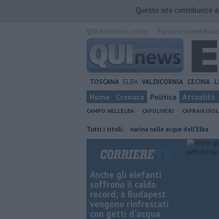
Questo sito contribuisce 
QUI
quotidiano online.
Percorso semplificat
TOSCANA
ELBA
VALDICORNIA
CECINA
L
Home
Cronaca
Politica
Attualità
CAMPO NELL'ELBA
CAPOLIVERI
CAPRAIA ISOL
le isole toscane
Rara tartaruga marina nelle acque dell'Elba
Tutti i titoli:
Furg
Anche gli elefanti
soffrono il caldo
record, a Budapest
vengono rinfrescati
con getti d'acqua