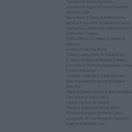
Turbative di Franco Bonciani
Lo scrittore sfigato di Enrico Guerrini e
Gordiano Lupi
Raccontare di Gusto di Rubina Rovini
Legalità e non solo di Salvatore Calleri
Shalom La Cultura della Solidarietà di 
Andrea Pio Cristiani
VERSI-AMO di Chi mette al centro la
persona
Eureka! di Nausica Manzi
Tabasco senza filtro di Tabasco n.6
Ci vuole un fisico di Michele Campisi
Economia e territorio, da globale a loca
Daniele Salvadori
La dama a scacchi di Carlo Belciani
Due chiacchiere in cucina di Sabrina
Rossello
Storie dell'altro secolo di Marcella Bito
Easy ridere di Dario Greco
Legami d'amore di Malena ...
Musica e dintorni di Fausto Pirìto
Parole milonguere di Maria Caruso
Lo sguardo di Don Armando Zappolini
Leggere di Roberto Cerri