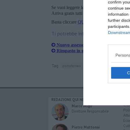
confirm you
Se vuoi leggere le notizie principali della T
continue se
Arriva gratis tutti i giorni alle 20:00 dirett
information 
further disc
Basta cliccare
QUI
participants
Ti potrebbe interessare anche:
Downstream 
Nuovo assessore per la giunta Nocent
Rimpasto in giunta, via Eller, entra 
Persona
Tag
portoferraio
isola d'elba
REDAZIONE QUI NEWS
CAT
Cro
Marco Migli
Poli
Direttore Responsabile
Attu
Eco
Cult
Pietro Mattonai