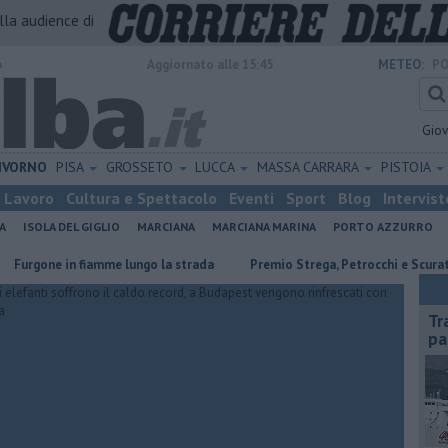
alla audience di
o
Aggiornato alle 15:45
METEO:
PO
Gio
IVORNO
PISA
GROSSETO
LUCCA
MASSA CARRARA
PISTOIA
Lavoro
Cultura e Spettacolo
Eventi
Sport
Blog
Intervist
A
ISOLA DEL GIGLIO
MARCIANA
MARCIANA MARINA
PORTO AZZURRO
one in fiamme lungo la strada
Premio Strega, Petrocchi e Scurati all'El
Tr
pa