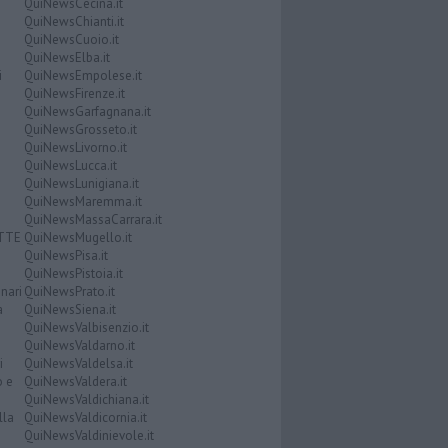
QuiNewsCecina.it
QuiNewsChianti.it
QuiNewsCuoio.it
QuiNewsElba.it
i
QuiNewsEmpolese.it
QuiNewsFirenze.it
QuiNewsGarfagnana.it
QuiNewsGrosseto.it
QuiNewsLivorno.it
QuiNewsLucca.it
QuiNewsLunigiana.it
QuiNewsMaremma.it
QuiNewsMassaCarrara.it
ATTE
QuiNewsMugello.it
QuiNewsPisa.it
QuiNewsPistoia.it
nari
QuiNewsPrato.it
a
QuiNewsSiena.it
QuiNewsValbisenzio.it
QuiNewsValdarno.it
i
QuiNewsValdelsa.it
o e
QuiNewsValdera.it
QuiNewsValdichiana.it
lla
QuiNewsValdicornia.it
QuiNewsValdinievole.it