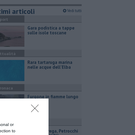
imi articoli
Vedi tutti
port
Gara podistica a tappe
sulle isole toscane
ttualità
Rara tartaruga marina
nelle acque dell'Elba
ronaca
Furgone in fiamme lungo
la strada
ultura
sonal or
Premio Strega, Petrocchi
ection to