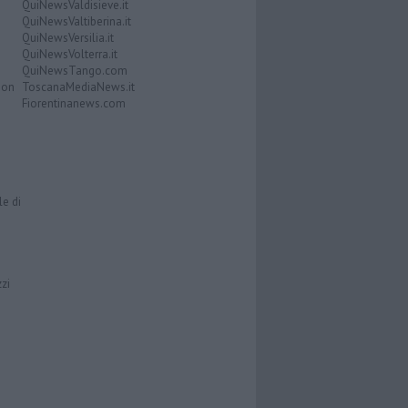
QuiNewsValdisieve.it
QuiNewsValtiberina.it
QuiNewsVersilia.it
QuiNewsVolterra.it
QuiNewsTango.com
Don
ToscanaMediaNews.it
Fiorentinanews.com
le di
zzi