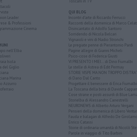
rt
Toscani in TV
tacoli
rviste
QUI BLOG
nion Leader
Incontri d'arte di Riccardo Ferrucci
rese & Professioni
Racconti della domenica di Marco Celat
grammazione Cinema
Disincantato di Adolfo Santoro
Sorridendo di Nicola Belcari
Vignaioli e vini di Nadio Stronchi
MUNI
Le pregiate penne di Pierantonio Pardi
po nell'Elba
Pagine allegre di Gianni Micheli
liveri
Psico-cose di Federica Giusti
aia Isola
VI PRESENTO I MIEI... di Dino Fiumalbi
a del Giglio
Le stelle di Astrea di Edit Permay
ciana
STORIE VISPE MA NON TROPPO DISTR
ciana Marina
di Dario Dal Canto
to Azzurro
Progettare il benessere di Erica Fiumalbi
oferraio
La Toscana della birra di Davide Cappan
Cose strane e posti assurdi di Blue Lam
Storielba di Alessandro Canestrelli
NEURONEWS di Alberto Arturo Vergani
Pensieri della domenica di Libero Ventur
Fauda e balagan di Alfredo De Girolam
Enrico Catassi
Storie di ordinaria umanità di Nicolò Ste
Parole in viaggio di Tito Barbini