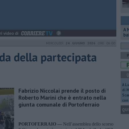
A 
ba
MERCOLEDÌ
24 GIUGNO 2026
ORE 06:00
ida della partecipata
Q
A L
Fabrizio Niccolai prende il posto di
di 
Scar
Roberto Marini che è entrato nella
con 
giunta comunale di Portoferraio
QUI
PORTOFERRAIO —
Nell’assemblea dello scorso