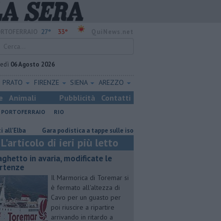
27°
33°
RTOFERRAIO
QuiNews.net
vedì
06 Agosto 2026
PRATO
FIRENZE
SIENA
AREZZO
e
Animali
Pubblicità
Contatti
PORTOFERRAIO
RIO
ba
Gara podistica a tappe sulle isole toscane
Rara tartaruga marina
L'articolo di ieri più letto
aghetto in avaria, modificate le
rtenze
Il Marmorica di Toremar si
è fermato all'altezza di
Cavo per un guasto per
poi riuscire a ripartire
arrivando in ritardo a