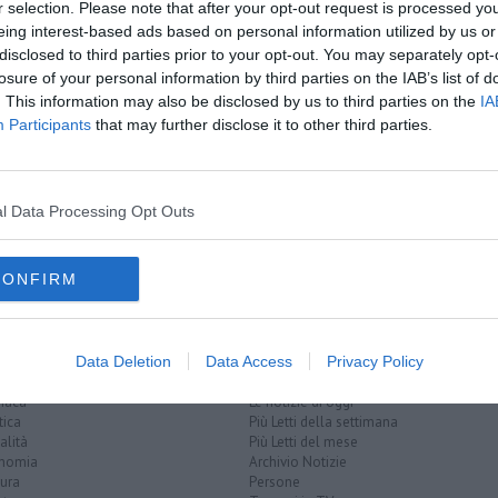
r selection. Please note that after your opt-out request is processed y
oscana iscriviti alla
Newsletter QUInews - ToscanaMedia.
eing interest-based ads based on personal information utilized by us or
amente nella tua casella di posta.
disclosed to third parties prior to your opt-out. You may separately opt-
losure of your personal information by third parties on the IAB’s list of
. This information may also be disclosed by us to third parties on the
IA
Participants
that may further disclose it to other third parties.
ini
Marini
l Data Processing Opt Outs
CONFIRM
Data Deletion
Data Access
Privacy Policy
EGORIE
RUBRICHE
naca
Le notizie di oggi
tica
Più Letti della settimana
alità
Più Letti del mese
nomia
Archivio Notizie
ura
Persone