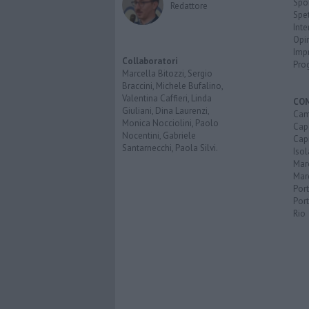
Spo
Redattore
Spet
Inte
Opi
Imp
Collaboratori
Pro
Marcella Bitozzi, Sergio
Braccini, Michele Bufalino,
Valentina Caffieri, Linda
CO
Giuliani, Dina Laurenzi,
Cam
Monica Nocciolini, Paolo
Capo
Nocentini, Gabriele
Capr
Santarnecchi, Paola Silvi.
Isol
Mar
Mar
Por
Port
Rio