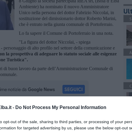
8 Giugno la società partecipata IdEA srl, (Isola d’Elba
Ambiente) ha nominato il nuovo Amministratore
Ult
Unico nella persona del dottor Fabrizio Niccolai, in
sostituzione del dimissionario dottor Roberto Marini,
S
che è entrato nella giunta comunale di Portoferraio.
Lo fa sapere il Comune di Portoferraio in una nota.
"La figura del dottor Niccolai, - spiega
- personaggio di alto profilo nel settore della comunicazione e
A
con la prospettiva di adeguare lo statuto sociale alle esigenze
one Turistica".
uri di buon lavoro da parte dell’Amministrazione Comunale di
 comunale.
C
ba.it -
Do Not Process My Personal Information
la d'Elba iscriviti alla
Newsletter QUInews ELBA.
Arriva
ettamente nella tua casella di posta.
C
to opt-out of the sale, sharing to third parties, or processing of your per
formation for targeted advertising by us, please use the below opt-out s