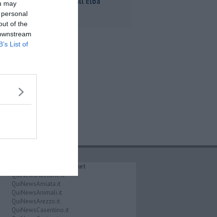
e Scurati all'Elba
ou may
 personal
out of the
 downstream
B’s List of
IL NETWORK QuiNews.net
QuiNewsAbetone.it
QuiNewsAmiata.it
QuiNewsAnimali.it
QuiNewsArezzo.it
QuiNewsCasentino.it