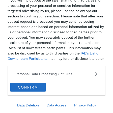
If you wish to opt-out of the sale, sharing to third parties, or
tutti i giorni, dalle ore 19,30 alle ore 6 del mattino successivo. Il
processing of your personal or sensitive information for
provvedimento interesserà l'asse viario di Calata Mazzini, Calata
targeted advertising by us, please use the below opt-out
Matteotti, Piazza Cavour e le principali diramazioni interne del
section to confirm your selection. Please note that after your
Centro Storico classificate come APU. Nelle zone interessate
opt-out request is processed you may continue seeing
scatterà il divieto di sosta con rimozione forzata per i mezzi non
interest-based ads based on personal information utilized by
autorizzati a partire dalle ore 19,30.
us or personal information disclosed to third parties prior to
In deroga ai divieti, l'accesso alla pavimentazione stradale dell'APU
your opt-out. You may separately opt-out of the further
è rigidamente limitato a: mezzi di soccorso sanitario, Protezione
disclosure of your personal information by third parties on the
Civile e Vigili del Fuoco in servizio di emergenza; autovetture delle
IAB’s list of downstream participants. This information may
Forze dell'Ordine e della Polizia Municipale; veicoli al servizio di
also be disclosed by us to third parties on the
IAB’s List of
persone con limitata capacità motoria muniti di contrassegno CUDE
Downstream Participants
that may further disclose it to other
(Contrassegno Unificato Disabili Europeo) solo per raggiungere
third parties.
stalli dedicati o per il tempo strettamente necessario alla
salita/discesa; veicoli per servizi tecnologici e di pubblica utilità
Personal Data Processing Opt Outs
previa comunicazione al Comando.
“Confidiamo nella consueta collaborazione di residenti, visitatori e
CONFIRM
operatori economici per la valorizzazione del centro storico – ha
commentato il vicesindaco e assessore alla viabilità Roberto Manzi
– abbiamo confermato orari e limitazioni degli scorsi anni per
riproporre una formula ormai collaudata che ci auguriamo possa
Data Deletion
Data Access
Privacy Policy
andare nell’interesse di tutti”.