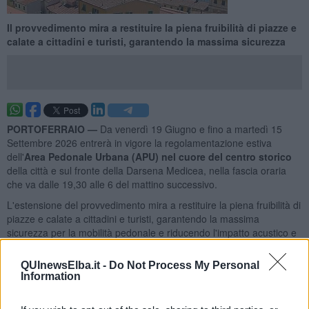
Il provvedimento mira a restituire la piena fruibilità di piazze e
calate a cittadini e turisti, garantendo la massima sicurezza
PORTOFERRAIO —
Da venerdì 19 Giugno e fino a martedì 15
Settembre 2026 entrerà in vigore la regolamentazione estiva
dell'
Area Pedonale Urbana (APU) nel cuore del centro storico
della città e sul fronte della Darsena Medicea, nella fascia oraria
che va dalle 19,30 alle 6 del mattino successivo.
L'estensione del provvedimento mira a restituire la piena fruibilità di
piazze e calate a cittadini e turisti, garantendo la massima
sicurezza per la mobilità pedonale e riducendo l'impatto acustico e
ambientale nei mesi di massima affluenza.
QUInewsElba.it -
Do Not Process My Personal
Information
Previsti dunque, il divieto assoluto di transito e sosta a tutti i veicoli