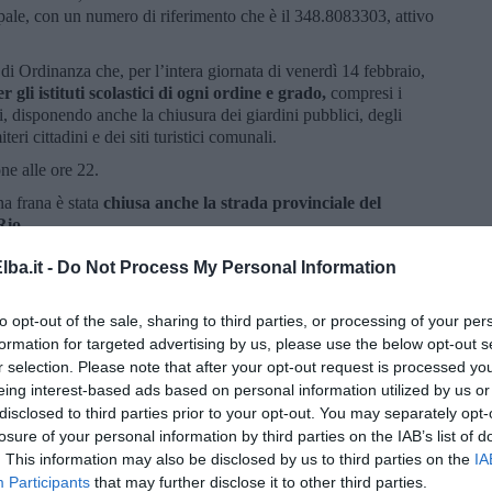
pale, con un numero di riferimento che è il 348.8083303, attivo
i Ordinanza che, per l’intera giornata di venerdì 14 febbraio,
 gli istituti scolastici di ogni ordine e grado,
compresi i
ili, disponendo anche la chiusura dei giardini pubblici, degli
eri cittadini e dei siti turistici comunali.
ne alle ore 22.
a frana è stata
chiusa anche la strada provinciale del
Rio.
e
stanno operando squadre e sommozzatori del comando di
ba.it -
Do Not Process My Personal Information
a mezzi e uomini dai
Comandi di Firenze e Grosseto
. Gli
fettuati e in corso riguardano soccorsi a persone in difficoltà.
to opt-out of the sale, sharing to third parties, or processing of your per
riticità si registrano sulle strade allagate in alcune zone del
formation for targeted advertising by us, please use the below opt-out s
Marina di Campo e nella zona da Porto Azzurro a Rio dove i
r selection. Please note that after your opt-out request is processed y
eing interest-based ads based on personal information utilized by us or
disclosed to third parties prior to your opt-out. You may separately opt-
losure of your personal information by third parties on the IAB’s list of
. This information may also be disclosed by us to third parties on the
IA
Participants
that may further disclose it to other third parties.