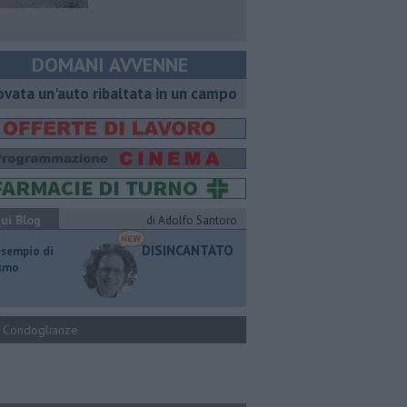
DOMANI AVVENNE
ovata un'auto ribaltata in un campo
ui Blog
di Adolfo Santoro
DISINCANTATO
esempio di
ismo
Condoglianze