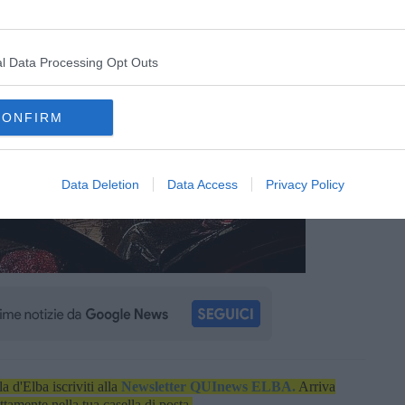
l Data Processing Opt Outs
CONFIRM
Data Deletion
Data Access
Privacy Policy
la d'Elba iscriviti alla
Newsletter QUInews ELBA.
Arriva
ettamente nella tua casella di posta.