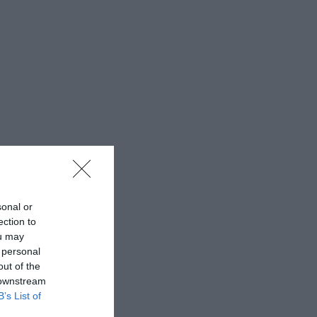
sonal or
ection to
ou may
 personal
out of the
 downstream
B’s List of