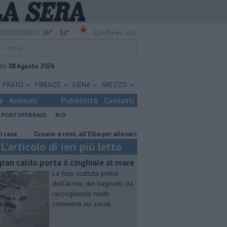
26°
32°
RTOFERRAIO
QuiNews.net
ato
08 Agosto 2026
PRATO
FIRENZE
SIENA
AREZZO
e
Animali
Pubblicità
Contatti
PORTOFERRAIO
RIO
Oceano a remi, all'Elba per allenarsi
Mola, "troppi rifiuti e barche sulla 
L'articolo di ieri più letto
 gran caldo porta il cinghiale al mare
La foto scattata prima
dell'arrivo dei bagnanti sta
raccogliendo molti
commenti sui social