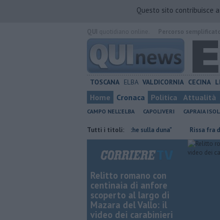
Questo sito contribuisce 
QUI
quotidiano online.
Percorso semplificat
TOSCANA
ELBA
VALDICORNIA
CECINA
L
Home
Cronaca
Politica
Attualità
CAMPO NELL'ELBA
CAPOLIVERI
CAPRAIA ISOL
rsi
Mola, "troppi rifiuti e barche sulla duna"
Tutti i titoli:
Rissa fra detenuti, si
Relitto romano con
centinaia di anfore
scoperto al largo di
Mazara del Vallo: il
video dei carabinieri