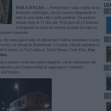
Ult
ISOLA D'ELBA —
Portoferraio è stata colpita da un
S
fortissimo nubifragio, che ha causato allagamenti in
tutte le zone della città e nelle periferie. Da qualche
minuto dopo le 17 fino alle 19 di giovedì 13 febbraio
il temporale ha scaricato enormi quantità di acqua in
trazione comunale.
S
 che erano già in stato di allarme per l’allerta arancione, si sono
 uscita e in entrata da Portoferraio. Le prime criticità segnalate si
 del Carburo, in Via Carducci, Val di Denari, Viale Elba.
Una
rtino.
ada a quattro corsie ben presto inagibile, con le ambulanze che
 operativa per l’impossibilità di raggiungere l’ospedale.
C
e dell’Ordine.
C