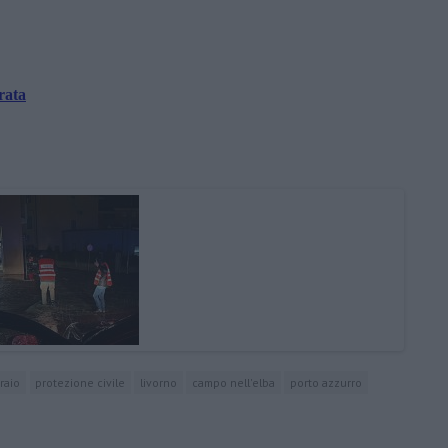
rata
raio
protezione civile
livorno
campo nell'elba
porto azzurro