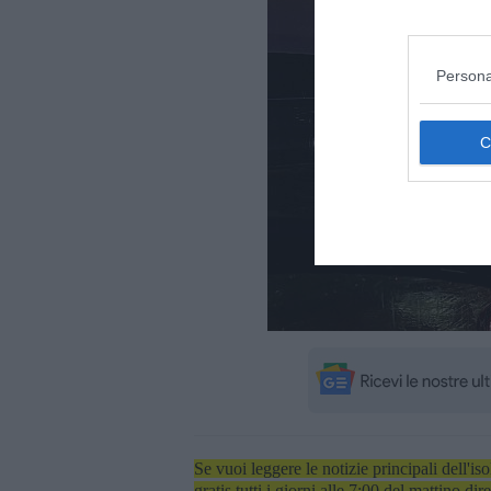
Persona
Se vuoi leggere le notizie principali dell'iso
gratis tutti i giorni alle 7:00 del mattino dir