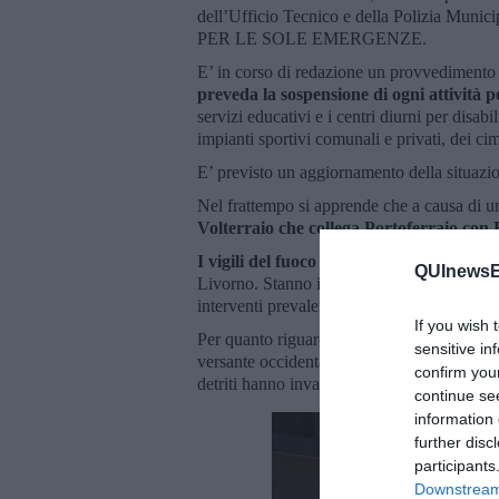
dell’Ufficio Tecnico e della Polizia Munici
PER LE SOLE EMERGENZE.
E’ in corso di redazione un provvedimento d
preveda la sospensione di ogni attività per
servizi educativi e i centri diurni per disab
impianti sportivi comunali e privati, dei cimit
E’ previsto un aggiornamento della situazio
Nel frattempo si apprende che a causa di un
Volterraio che collega Portoferraio con 
I vigili del fuoco fanno inoltre sapere ch
QUInewsEl
Livorno. Stanno inoltre arrivando sull'isol
interventi prevalenti dei vigili del fuoco ef
If you wish 
Per quanto riguarda le altre zone dell'isola c
sensitive in
versante occidentale in particolare verso 
confirm you
detriti hanno invaso le strade.
continue se
information 
further disc
participants
Downstream 