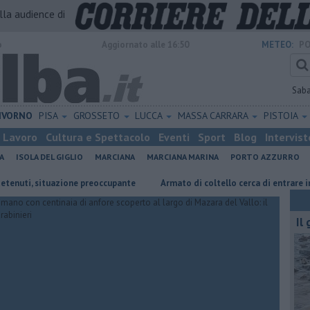
alla audience di
o
Aggiornato alle 16:50
METEO:
PO
Sab
IVORNO
PISA
GROSSETO
LUCCA
MASSA CARRARA
PISTOIA
Lavoro
Cultura e Spettacolo
Eventi
Sport
Blog
Intervist
A
ISOLA DEL GIGLIO
MARCIANA
MARCIANA MARINA
PORTO AZZURRO
tuazione preoccupante
Armato di coltello cerca di entrare in casa
Il