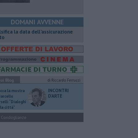
DOMANI AVVENNE
lsifica la data dell'assicurazione
to
ui Blog
di Riccardo Ferrucci
INCONTRI
ucca la mostra
D'ARTE
Marcello
selli “Dialoghi
la città"
Condoglianze