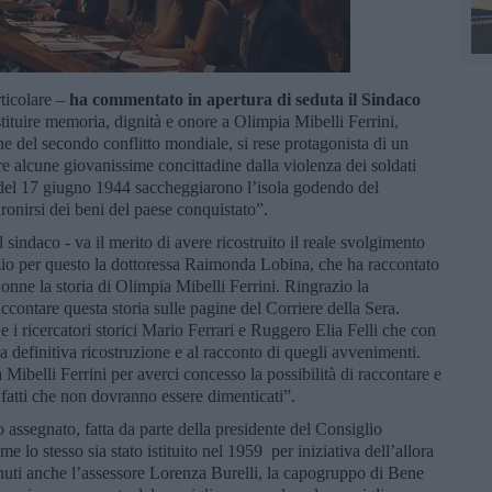
rticolare –
ha commentato in apertura di seduta il Sindaco
stituire memoria, dignità e onore a Olimpia Mibelli Ferrini,
ne del secondo conflitto mondiale, si rese protagonista di un
re alcune giovanissime concittadine dalla violenza dei soldati
o del 17 giugno 1944 saccheggiarono l’isola godendo del
dronirsi dei beni del paese conquistato”.
il sindaco - va il merito di avere ricostruito il reale svolgimento
azio per questo la dottoressa Raimonda Lobina, che ha raccontato
nne la storia di Olimpia Mibelli Ferrini. Ringrazio la
ccontare questa storia sulle pagine del Corriere della Sera.
e i ricercatori storici Mario Ferrari e Ruggero Elia Felli che con
lla definitiva ricostruzione e al racconto di quegli avvenimenti.
 Mibelli Ferrini per averci concesso la possibilità di raccontare e
fatti che non dovranno essere dimenticati”.
o assegnato, fatta da parte della presidente del Consiglio
e lo stesso sia stato istituito nel 1959 per iniziativa dell’allora
uti anche l’assessore Lorenza Burelli, la capogruppo di Bene