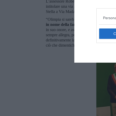
L’assessore Roberto Manzi, inoltre, ha co
intitolare una via a Olimpia, e precisamente
Stella a Via Madama Letizia, nella zona del
Persona
“Olimpia si sarebbe divertita molto se fosse
in nome della famiglia a fine consiglio 
in suo onore, e avrebbe detto: ‘in fondo non
sempre allegra, positiva, aiutava sempre tut
definitivamente la sua storia. E vorrei con
ciò che dimentichiamo”.