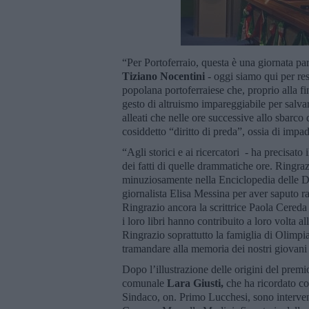
“Per Portoferraio, questa è una giornata pa
Tiziano Nocentini
- oggi siamo qui per re
popolana portoferraiese che, proprio alla fi
gesto di altruismo impareggiabile per salva
alleati che nelle ore successive allo sbarc
cosiddetto “diritto di preda”, ossia di impa
“Agli storici e ai ricercatori - ha precisato 
dei fatti di quelle drammatiche ore. Ringr
minuziosamente nella Enciclopedia delle Do
giornalista Elisa Messina per aver saputo ra
Ringrazio ancora la scrittrice Paola Cereda 
i loro libri hanno contribuito a loro volta a
Ringrazio soprattutto la famiglia di Olimpia
tramandare alla memoria dei nostri giovani 
Dopo l’illustrazione delle origini del premi
comunale
Lara Giusti,
che ha ricordato com
Sindaco, on. Primo Lucchesi, sono interven