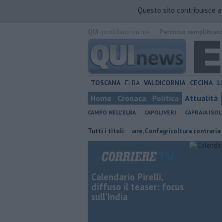
Questo sito contribuisce 
QUI
quotidiano online.
Percorso semplificat
TOSCANA
ELBA
VALDICORNIA
CECINA
L
Home
Cronaca
Politica
Attualità
CAMPO NELL'ELBA
CAPOLIVERI
CAPRAIA ISOL
 e sogni
Parco eolico in mare, Confagricoltura contraria
Tutti i titoli:
Camillet
Calendario Pirelli,
diffuso il teaser: focus
sull'India