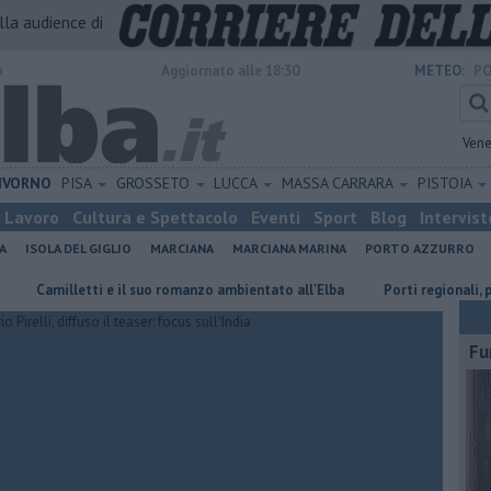
alla audience di
o
Aggiornato alle 18:30
METEO:
PO
Vene
IVORNO
PISA
GROSSETO
LUCCA
MASSA CARRARA
PISTOIA
Lavoro
Cultura e Spettacolo
Eventi
Sport
Blog
Intervist
A
ISOLA DEL GIGLIO
MARCIANA
MARCIANA MARINA
PORTO AZZURRO
ti e il suo romanzo ambientato all'Elba
Porti regionali, piano triennale
Fu