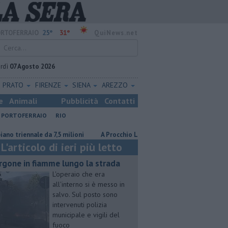
25°
31°
RTOFERRAIO
QuiNews.net
rdì
07 Agosto 2026
PRATO
FIRENZE
SIENA
AREZZO
e
Animali
Pubblicità
Contatti
PORTOFERRAIO
RIO
 da 7,5 milioni
A Procchio Letizia Moratti tra ricordi, Expo e sogni
L'articolo di ieri più letto
rgone in fiamme lungo la strada
L'operaio che era
all'interno si è messo in
salvo. Sul posto sono
intervenuti polizia
municipale e vigili del
fuoco