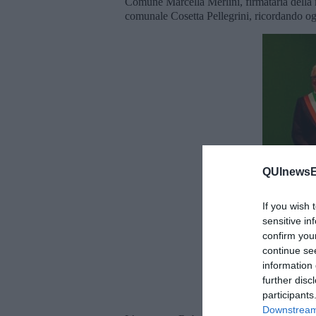
Comune Marcella Merlini, firmataria della 
comunale Cosetta Pellegrini, ricordando ogn
QUInewsEl
If you wish 
sensitive in
confirm you
continue se
information 
further disc
participants
Downstream 