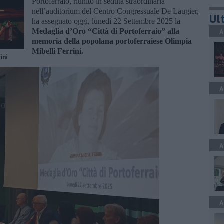
Portoferraio, riunito in seduta straordinaria
nell’auditorium del Centro Congressuale De Laugier,
Ult
ha assegnato oggi, lunedì 22 Settembre 2025 la
Medaglia d’Oro “Città di Portoferraio” alla
A
memoria della popolana portoferraiese Olimpia
Mibelli Ferrini.
ini
A
A
A