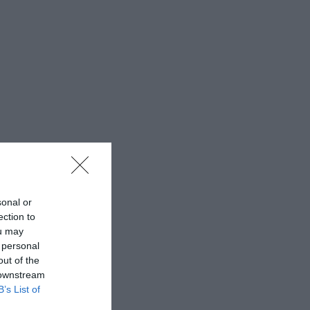
sonal or
ection to
ou may
 personal
out of the
 downstream
B’s List of