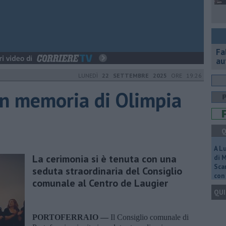
Fa
au
LUNEDÌ
22 SETTEMBRE 2025
ORE 19:26
in memoria di Olimpia
Q
A L
La cerimonia si è tenuta con una
di 
Scar
seduta straordinaria del Consiglio
con 
comunale al Centro de Laugier
QUI
PORTOFERRAIO —
Il Consiglio comunale di