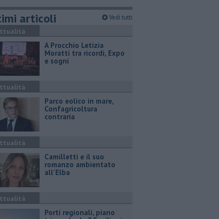
imi articoli
Vedi tutti
ttualità
A Procchio Letizia
Moratti tra ricordi, Expo
e sogni
ttualità
Parco eolico in mare,
Confagricoltura
contraria
ttualità
Camilletti e il suo
romanzo ambientato
all'Elba
ttualità
Porti regionali, piano