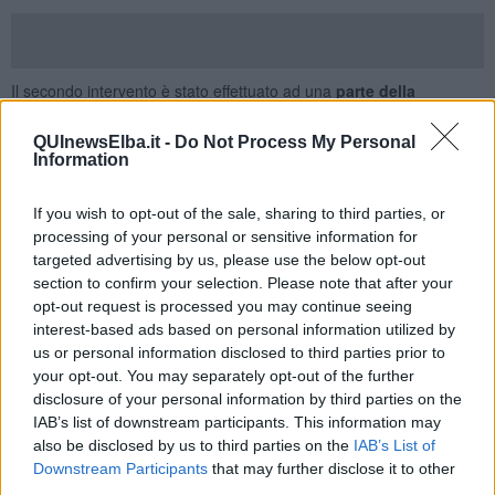
Il secondo intervento è stato effettuato ad una
parte della
copertura ed alle murature di alcune aule della scuola
elementare Casa del Duca
e prevedeva lavori per un importo di
QUInewsElba.it -
Do Not Process My Personal
euro 28.300
, affidati alla ditta Fatos.
Information
Il terzo lavoro realizzato riguardava la
manutenzione
straordinaria da effettuarsi alla copertura ed alle murature di
If you wish to opt-out of the sale, sharing to third parties, or
alcune aule della scuola materna San Giuseppe nuovo,
per un
processing of your personal or sensitive information for
importo di
euro
23.600
, ed è stato eseguito dalla ditta Costruzioni
targeted advertising by us, please use the below opt-out
Ferrini.
section to confirm your selection. Please note that after your
opt-out request is processed you may continue seeing
Il quarto era un ancora intervento di
manutenzione straordinaria
interest-based ads based on personal information utilized by
da effettuarsi alla copertura ed alle murature di alcune aule
us or personal information disclosed to third parties prior to
della scuola materna San Giuseppe vecchio
per un importo di
your opt-out. You may separately opt-out of the further
euro 24.800
, anch’esso affidato alla ditta Costruzioni Ferrini.
disclosure of your personal information by third parties on the
Il quinto lavoro riguardava la manutenzione straordinaria da
IAB’s list of downstream participants. This information may
effettuarsi alla
copertura ed alle murature di alcune aule della
also be disclosed by us to third parties on the
IAB’s List of
scuola elementare C. Battisti
, eseguita dalla ditta Monni per un
Downstream Participants
that may further disclose it to other
importo di
euro 20.140
.
third parties.