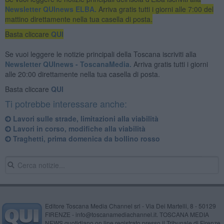
Newsletter QUInews ELBA.
Arriva gratis tutti i giorni alle 7:00 del
mattino direttamente nella tua casella di posta.
Basta cliccare
QUI
Se vuoi leggere le notizie principali della Toscana iscriviti alla
Newsletter QUInews - ToscanaMedia.
Arriva gratis tutti i giorni
alle 20:00 direttamente nella tua casella di posta.
Basta cliccare
QUI
Ti potrebbe interessare anche:
Lavori sulle strade, limitazioni alla viabilità
Lavori in corso, modifiche alla viabilità
Traghetti, prima domenica da bollino rosso
Editore Toscana Media Channel srl - Via Dei Martelli, 8 - 50129
FIRENZE - info@toscanamediachannel.it. TOSCANA MEDIA
NEWS quotidiano on line registrato presso il Tribunale di Firenze