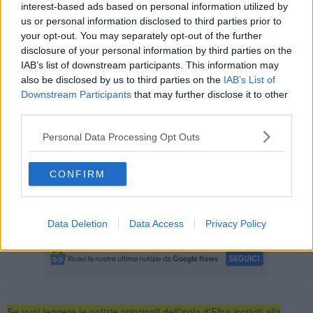
interest-based ads based on personal information utilized by
us or personal information disclosed to third parties prior to
your opt-out. You may separately opt-out of the further
disclosure of your personal information by third parties on the
Nella giornata di sabato
16 Maggio
, le limitazioni riguarderanno il
centro storico della città e la zona delle Ghiaie. Nel dettaglio,
IAB’s list of downstream participants. This information may
dalle 10,30 alle 13 sarà interdetto il traffico veicolare a partire
also be disclosed by us to third parties on the
IAB’s List of
dal bivio delle Ghiaie in direzione Via Vittorio Emanuele II
. Sarà
Downstream Participants
that may further disclose it to other
comunque consentita l’uscita dal centro storico attraverso viabilità
third parties.
alternativa indicata dagli agenti preposti al traffico.
Personal Data Processing Opt Outs
Infine, dal
tratto che va da Via Cairoli a Via Einaudi fino a Via
per l’Enfola e al Viticcio la circolazione sarà interdetta dalle
10,30 fino alle 12,30.
CONFIRM
Tutte queste limitazioni saranno indicate da apposita segnaletica
verticale e dal personale della Polizia Locale preposto alla
vigilanza.
Data Deletion
Data Access
Privacy Policy
Se vuoi leggere le notizie principali dell'isola d'Elba iscriviti alla