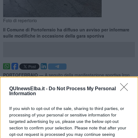
Foto di repertorio
Il Comune di Portoferraio ha diffuso un avviso per informare
sulle modifiche in occasione della gara sportiva
PORTOFERRAIO —
A seguito della manifestazione sportiva Iron
Tour Road in programma all’isola d’Elba nelle giornate che vanno
dal 13 al 17 Maggio, la Prefettura di Livorno ha emesso il
QUInewsElba.it -
Do Not Process My Personal
provvedimento di ordinanza n. 672/26WA per
alcune limitazioni
Information
del traffico veicolare che riguardano anche il Comune di
Portoferraio.
If you wish to opt-out of the sale, sharing to third parties, or
In particolare, nella giornata di
venerdì 15 Maggio sarà sospesa
processing of your personal or sensitive information for
la circolazione veicolare dalla frazione di Bagnaia fino alla
targeted advertising by us, please use the below opt-out
rotonda dell’incrocio con la Strada Provinciale 26 dalle ore
section to confirm your selection. Please note that after your
10,30 alle ore 12,30.
opt-out request is processed you may continue seeing