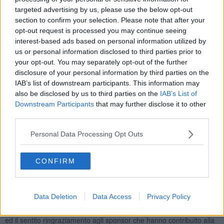
Roberto Marini per il Lions hanno evidenziato "come la positiva
targeted advertising by us, please use the below opt-out
competitività presente nei tre club elbani nel raggiungere obiettivi di
section to confirm your selection. Please note that after your
sostegno, solidarietà e progresso della vita e delle attività umane,
opt-out request is processed you may continue seeing
spaziando dal territorio all’internazionalità, si esprima oggi nella
interest-based ads based on personal information utilized by
condivisione e sinergia per un percorso comune nel quale l’unione
us or personal information disclosed to third parties prior to
dà luogo ad un risultato concreto e consistente".
your opt-out. You may separately opt-out of the further
Ultimo e molto apprezzato intervento è stato quello di Stanislao
disclosure of your personal information by third parties on the
Pecchioli della Fondazione Exodus che, dopo aver portato i saluti di
IAB’s list of downstream participants. This information may
Don Antonio Mazzi (95), si è soffermato sul tema della
also be disclosed by us to third parties on the
IAB’s List of
riconoscenza: "riconoscenza all’Elba per gli amici incontrati,
Downstream Participants
that may further disclose it to other
riconoscenza ai tre club per l’attenzione nei riguardi di Exodus e
third parties.
alla “Tremenda Band”, un complesso di bravi musicisti e cantanti
della Exodus che nel corso dell’evento hanno intonato vari motivi
Personal Data Processing Opt Outs
musicali fra i più noti e popolari".
A questo proposito Pecchioli, rivolgendosi ai convenuti, ha
CONFIRM
affermato: “Questa Band è una cosa semplice, ma guardandovi
mentre venivano eseguiti i vari brani, ho capito che hanno colpito
nel segno: un segno di speranza”.
Data Deletion
Data Access
Privacy Policy
L’incontro si è concluso con il tradizionale scambio di auguri per le
imminenti festività e per un prospero, sereno e pacifico anno 2025
ed il sentito ringraziamento agli sponsor che hanno contribuito alla