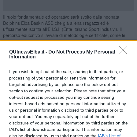
Il ruolo fondamentale ed operativo sarà svolto dalla neonata
Dolphins Elba Baskin ASD che già allena i ragazzi ed è
ufficialmente iscritta all'E.I.S.I. (Ente Italiano Sport Inclusivi). Il
percorso educativo si avvale di metodologie certificate, come le
tecniche A.B.A. (Applied Behavior Analysis), applicate da educatori
professionali per favorire l'autonomia dei ragazzi. Il progetto
QUInewsElba.it -
Do Not Process My Personal
nell’ambito del bando “Siete Presente. Giovani e associazionismo”,
Information
realizzato da Cesvot e finanziato da Regione Toscana – Giovanisì
in accordo con la Presidenza del Consiglio dei Ministri e con il
contributo della Fondazione Livorno, è stato valutato positivamente
If you wish to opt-out of the sale, sharing to third parties, or
dalla commissione esaminatrice,
ottenendo un contributo di
processing of your personal or sensitive information for
cinquemila euro.
targeted advertising by us, please use the below opt-out
section to confirm your selection. Please note that after your
Il Baskin (acronimo di "Basket Inclusivo") non è una semplice
opt-out request is processed you may continue seeing
attività adattata, ma una disciplina agonistica vera e propria in cui
interest-based ads based on personal information utilized by
atleti con e senza disabilità giocano nella stessa squadra.
us or personal information disclosed to third parties prior to
Grazie a un regolamento innovativo, ogni giocatore ha un ruolo
your opt-out. You may separately opt-out of the further
fondamentale per il successo del gruppo. Il progetto accoglie
disclosure of your personal information by third parties on the
giovani con disabilità (spettro autistico, intellettivo-relazionale o
IAB’s list of downstream participants. This information may
motoria) e ragazzi neurotipici.
also be disclosed by us to third parties on the
IAB’s List of