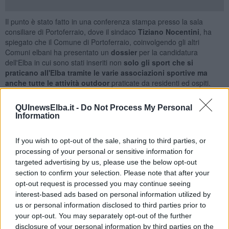
Il punto è stato fatto in una conferenza stampa presso la sala
consiliare di Portoferraio, dove il sindaco
Tiziano Nocentini
, ha
spiegato che il Comune di Portoferraio, coinvolgendo gli altri
Comuni elbani ha presentato un
dossier
per la candidatura
dell'Elba in cui sono stati inseriti non
solo gli sport che si
praticano all'Elba tramite le varie associazioni sportive ma
anche tutte le attività outdoor
praticate da residenti ed ospiti.
Nocentini ha poi aggiunto che l'amministrazione comunale sta
QUInewsElba.it -
Do Not Process My Personal
valutando l'idea di una nuova piscina comprensoriale, senza
Information
dismettere quella esistente.
26 anni fa è nato il titolo di città europea dello sport, titolo che poi si
If you wish to opt-out of the sale, sharing to third parties, or
è esteso a vari livelli.
processing of your personal or sensitive information for
Obiettivo del titolo di
Isola Europea dello Sport è
promuovere e
targeted advertising by us, please use the below opt-out
aumentare l'attività fisica e la pratica sportiva come fonte di
section to confirm your selection. Please note that after your
benessere, ha evidenziato il presidente di Aces Italia, che ha
opt-out request is processed you may continue seeing
parlato di
12 azioni previste dal regolamento. Ogni località che
interest-based ads based on personal information utilized by
ottiene il titolo viene poi inserita in un catalogo mondiale
us or personal information disclosed to third parties prior to
delle buone pratiche per le attività realizzate.
your opt-out. You may separately opt-out of the further
Dopo le verifiche del dossier e dopo la visita sul posto, il presidente
disclosure of your personal information by third parties on the