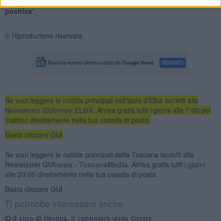
se non succede niente di strano sarà un'annata
decisamente
positiva
".
© Riproduzione riservata
Se vuoi leggere le notizie principali dell'isola d'Elba iscriviti alla
Newsletter QUInews ELBA.
Arriva gratis tutti i giorni alle 7:00 del
mattino direttamente nella tua casella di posta.
Basta cliccare
QUI
Se vuoi leggere le notizie principali della Toscana iscriviti alla
Newsletter QUInews - ToscanaMedia.
Arriva gratis tutti i giorni
alle 20:00 direttamente nella tua casella di posta.
Basta cliccare
QUI
Ti potrebbe interessare anche:
Il vino di Hermia, il cantiniere delle Grotte