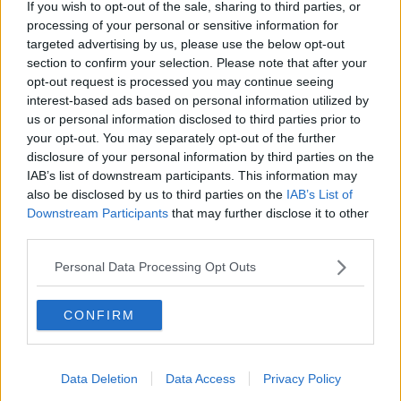
If you wish to opt-out of the sale, sharing to third parties, or
2017 ha dunque prodotto
un altro primato,
almeno per l'isola
processing of your personal or sensitive information for
d'Elba, in attesa di poter controllare quello che sta accadendo nel
resto della Toscana.
targeted advertising by us, please use the below opt-out
section to confirm your selection. Please note that after your
Gli orari della vendemmia, per ora, ovviamente sono quelli più
opt-out request is processed you may continue seeing
lontani dal sole pieno, subito dopo l'alba e poco prima del tramonto,
interest-based ads based on personal information utilized by
ma molte cassette sono state già riempite e portate in cantina. "Il
us or personal information disclosed to third parties prior to
rischio
, soprattutto per i bianchi, è quello di veder
salire troppo la
your opt-out. You may separately opt-out of the further
gradazione alcoolica"
, ci ha spiegato Dimitri Galletti dell'azienda
disclosure of your personal information by third parties on the
agricola Montefabbrello. Quindi aumentano i controlli in vigna, svolti
IAB’s list of downstream participants. This information may
ormai quotidianamente dai produttori, per capire quale sia il
also be disclosed by us to third parties on the
IAB’s List of
momento più adatto per vendemmiare ed avviare le procedure di
Downstream Participants
that may further disclose it to other
vinificazione delle singole uve. Un
lavoro fatto a scaglioni
,
dunque, fino a quello che per tradizione sull'isola è il termine
third parties.
canonico della vendemmia, e cioè il primo lunedì dopo la terza
settimana di settembre.
Personal Data Processing Opt Outs
CONFIRM
Ma
che annata sarà
questa del 2017? I produttori non hanno
dubbi: "La qualità dell'uva è decisamente elevata, con acini sani ed
Data Deletion
Data Access
Privacy Policy
un alto profilo qualitativo. Certo, non avremo i numeri del 2016, ma