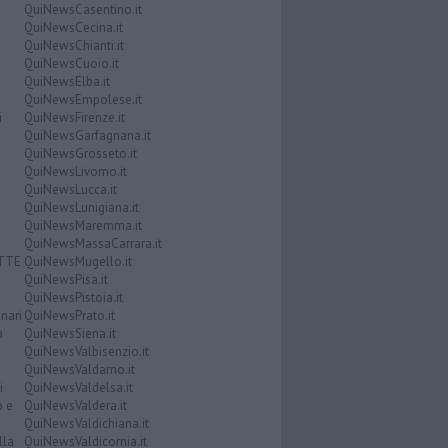
QuiNewsCasentino.it
QuiNewsCecina.it
QuiNewsChianti.it
QuiNewsCuoio.it
QuiNewsElba.it
QuiNewsEmpolese.it
i
QuiNewsFirenze.it
QuiNewsGarfagnana.it
QuiNewsGrosseto.it
QuiNewsLivorno.it
QuiNewsLucca.it
QuiNewsLunigiana.it
QuiNewsMaremma.it
QuiNewsMassaCarrara.it
ATTE
QuiNewsMugello.it
QuiNewsPisa.it
QuiNewsPistoia.it
nari
QuiNewsPrato.it
a
QuiNewsSiena.it
QuiNewsValbisenzio.it
QuiNewsValdarno.it
i
QuiNewsValdelsa.it
o e
QuiNewsValdera.it
QuiNewsValdichiana.it
lla
QuiNewsValdicornia.it