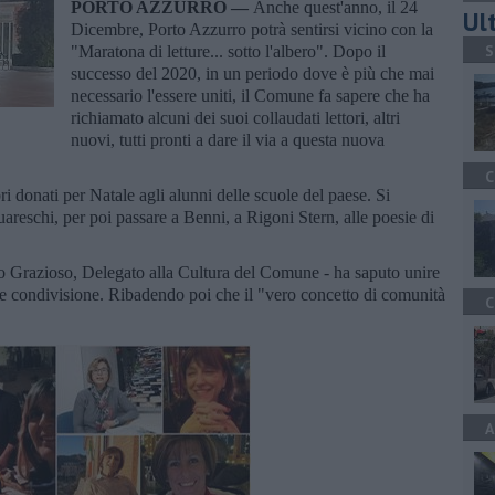
PORTO AZZURRO —
Anche quest'anno, il 24
Ult
Dicembre, Porto Azzurro potrà sentirsi vicino con la
S
"Maratona di letture... sotto l'albero". Dopo il
successo del 2020, in un periodo dove è più che mai
necessario l'essere uniti, il Comune fa sapere che ha
richiamato alcuni dei suoi collaudati lettori, altri
nuovi, tutti pronti a dare il via a questa nuova
C
ri donati per Natale agli alunni delle scuole del paese. Si
uareschi, per poi passare a Benni, a Rigoni Stern, alle poesie di
 Grazioso, Delegato alla Cultura del Comune - ha saputo unire
 e condivisione. Ribadendo poi che il "vero concetto di comunità
C
A