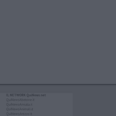
IL NETWORK QuiNews.net
QuiNewsAbetone.it
QuiNewsAmiata.it
QuiNewsAnimali.it
QuiNewsArezzo.it