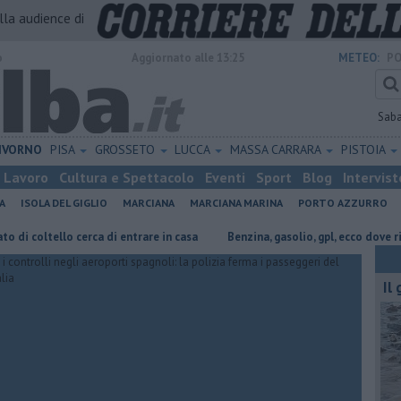
alla audience di
o
Aggiornato alle 13:25
METEO:
PO
Sab
IVORNO
PISA
GROSSETO
LUCCA
MASSA CARRARA
PISTOIA
Lavoro
Cultura e Spettacolo
Eventi
Sport
Blog
Intervist
A
ISOLA DEL GIGLIO
MARCIANA
MARCIANA MARINA
PORTO AZZURRO
llo cerca di entrare in casa
​Benzina, gasolio, gpl, ecco dove risparmiare
Il