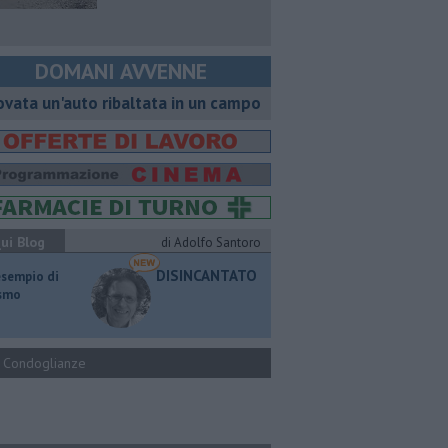
DOMANI AVVENNE
ovata un'auto ribaltata in un campo
ui Blog
di Adolfo Santoro
DISINCANTATO
esempio di
ismo
Condoglianze