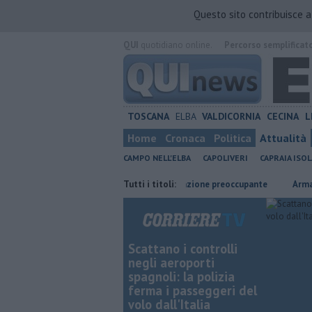
Questo sito contribuisce 
QUI
quotidiano online.
Percorso semplificat
TOSCANA
ELBA
VALDICORNIA
CECINA
L
Home
Cronaca
Politica
Attualità
CAMPO NELL'ELBA
CAPOLIVERI
CAPRAIA ISOL
duna"
Rissa fra detenuti, situazione preoccupante
Tutti i titoli:
Armato di colte
Scattano i controlli
negli aeroporti
spagnoli: la polizia
ferma i passeggeri del
volo dall'Italia