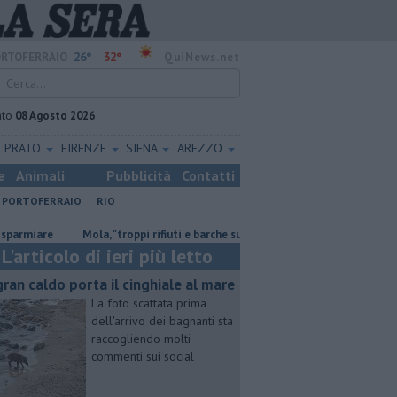
26°
32°
RTOFERRAIO
QuiNews.net
ato
08 Agosto 2026
PRATO
FIRENZE
SIENA
AREZZO
e
Animali
Pubblicità
Contatti
PORTOFERRAIO
RIO
Mola, "troppi rifiuti e barche sulla duna"
Rissa fra detenuti, situa
L'articolo di ieri più letto
 gran caldo porta il cinghiale al mare
La foto scattata prima
dell'arrivo dei bagnanti sta
raccogliendo molti
commenti sui social