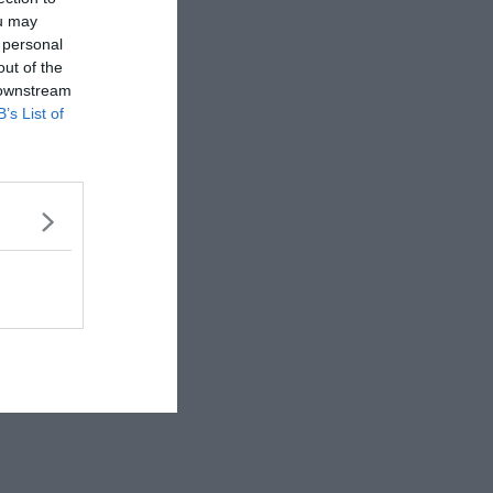
ou may
 personal
out of the
 downstream
B’s List of