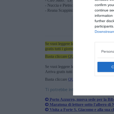
- Ciro Satto: "Le ultime parole dell'anno v
confirm you
- Nuccia e Pietro: "Questione di... poesie";
- Reana Scappini: "Domani una grande occ
continue se
information 
further disc
participants
Downstream 
Se vuoi leggere le notizie principali dell'iso
gratis tutti i giorni alle 7:00 del mattino dir
Persona
Basta cliccare
QUI
Se vuoi leggere le notizie principali della T
Arriva gratis tutti i giorni alle 20:00 dirett
Basta cliccare
QUI
Ti potrebbe interessare anche:
Porto Azzurro, nuova sede per la Bib
Maratona di letture sotto l'albero di 
Visita a Forte S. Giacomo e alla sua c