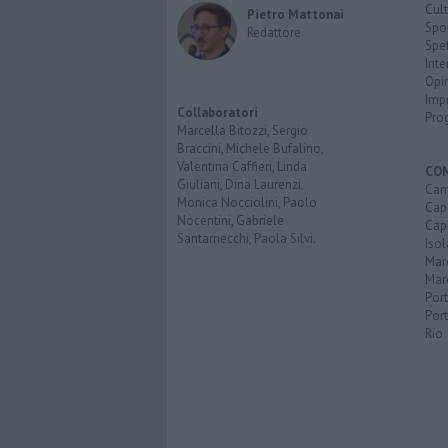
Cult
Pietro Mattonai
Spo
Redattore
Spet
Inte
Opi
Imp
Collaboratori
Pro
Marcella Bitozzi, Sergio
Braccini, Michele Bufalino,
Valentina Caffieri, Linda
CO
Giuliani, Dina Laurenzi,
Cam
Monica Nocciolini, Paolo
Capo
Nocentini, Gabriele
Capr
Santarnecchi, Paola Silvi.
Isol
Mar
Mar
Por
Port
Rio