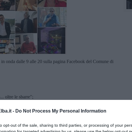
o, in onda dalle 9 alle 20 sulla pagina Facebook del Comune di
. oltre le sbarre";
mostri del Natale";
ta... il Natale";
ba.it -
Do Not Process My Personal Information
to opt-out of the sale, sharing to third parties, or processing of your per
formation for targeted advertising by us, please use the below opt-out s