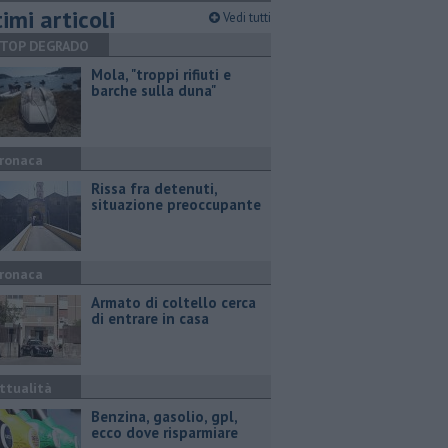
imi articoli
Vedi tutti
TOP DEGRADO
Mola, "troppi rifiuti e
barche sulla duna"
ronaca
Rissa fra detenuti,
situazione preoccupante
ronaca
Armato di coltello cerca
di entrare in casa
ttualità
​Benzina, gasolio, gpl,
ecco dove risparmiare