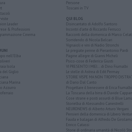
ura
Persone
rt
Toscani in TV
tacoli
rviste
QUI BLOG
nion Leader
Disincantato di Adolfo Santoro
rese & Professioni
Incontri d'arte di Riccardo Ferrucci
grammazione Cinema
Racconti della domenica di Marco Celat
Sorridendo di Nicola Belcari
Vignaioli e vini di Nadio Stronchi
MUNI
Le pregiate penne di Pierantonio Pardi
po nell'Elba
Pagine allegre di Gianni Micheli
liveri
Psico-cose di Federica Giusti
aia Isola
VI PRESENTO I MIEI... di Dino Fiumalbi
a del Giglio
Le stelle di Astrea di Edit Permay
ciana
STORIE VISPE MA NON TROPPO DISTR
ciana Marina
di Dario Dal Canto
to Azzurro
Progettare il benessere di Erica Fiumalbi
oferraio
La Toscana della birra di Davide Cappan
Cose strane e posti assurdi di Blue Lam
Storielba di Alessandro Canestrelli
NEURONEWS di Alberto Arturo Vergani
Pensieri della domenica di Libero Ventur
Fauda e balagan di Alfredo De Girolam
Enrico Catassi
Storie di ordinaria umanità di Nicolò Ste