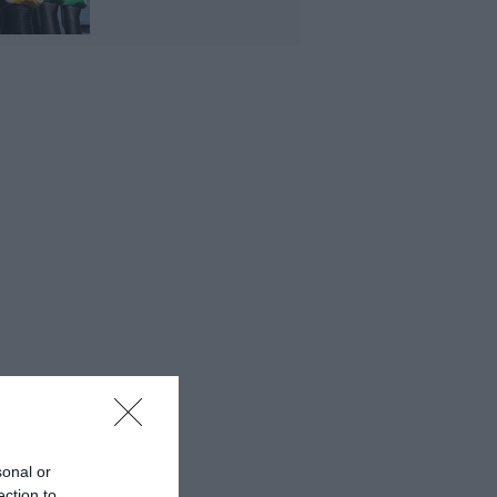
sonal or
ection to