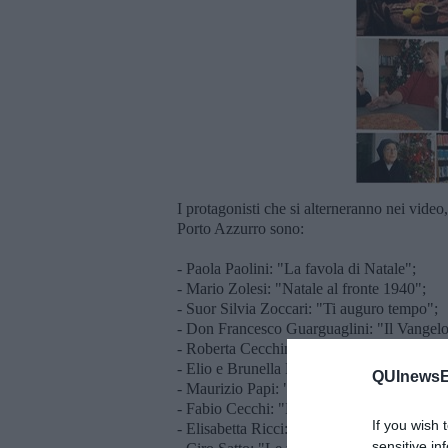
I protagonisti che si alterneranno nei vide
Porto Azzurro sono:
- Paola Paolini: "La favola di Natale";
- Mario Zolesi: "Natale al fronte 1940";
- Suor Silvia Zoccari: "Ti auguro tempo";
- Don Francesco Guarguaglini: "Il Vangelo..
- Roberta Cecchini (assieme ai ragazzi): "I 
- Elio e Brunella Lambruschi: "C'era una vol
QUInewsEl
- Maurizio Papi: "Ce ne è tropp di Natale";
- Fabio Cecchi: "L'anno che verrà";
If you wish 
- Elisabetta Ricci: "Il pastore";
sensitive in