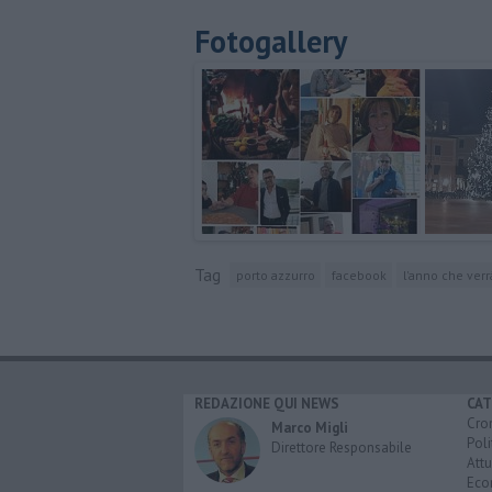
Fotogallery
Tag
porto azzurro
facebook
l'anno che verr
REDAZIONE QUI NEWS
CAT
Cro
Marco Migli
Poli
Direttore Responsabile
Attu
Eco