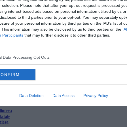
ecchio";
r selection. Please note that after your opt-out request is processed y
asione".
eing interest-based ads based on personal information utilized by us or
disclosed to third parties prior to your opt-out. You may separately opt-
losure of your personal information by third parties on the IAB’s list of
. This information may also be disclosed by us to third parties on the
IA
Participants
that may further disclose it to other third parties.
la d'Elba iscriviti alla
Newsletter QUInews ELBA.
Arriva
ettamente nella tua casella di posta.
l Data Processing Opt Outs
oscana iscriviti alla
Newsletter QUInews - ToscanaMedia.
CONFIRM
amente nella tua casella di posta.
Data Deletion
Data Access
Privacy Policy
lioteca
Natale
hiesa