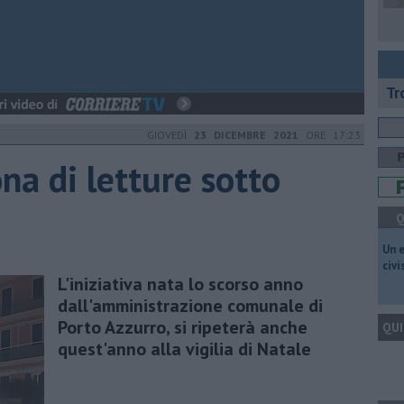
Tr
GIOVEDÌ
23 DICEMBRE 2021
ORE 17:23
na di letture sotto
Q
​Un 
civ
L'iniziativa nata lo scorso anno
dall'amministrazione comunale di
Porto Azzurro, si ripeterà anche
QUI
quest'anno alla vigilia di Natale