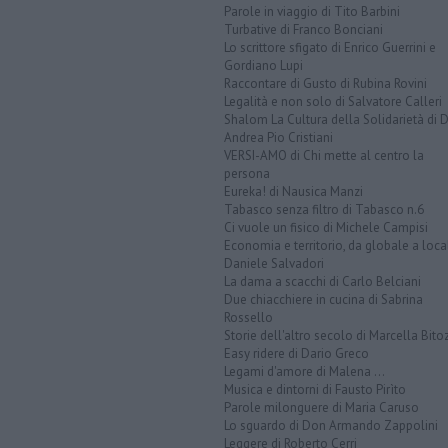
Parole in viaggio di Tito Barbini
Turbative di Franco Bonciani
Lo scrittore sfigato di Enrico Guerrini e
Gordiano Lupi
Raccontare di Gusto di Rubina Rovini
Legalità e non solo di Salvatore Calleri
Shalom La Cultura della Solidarietà di 
Andrea Pio Cristiani
VERSI-AMO di Chi mette al centro la
persona
Eureka! di Nausica Manzi
Tabasco senza filtro di Tabasco n.6
Ci vuole un fisico di Michele Campisi
Economia e territorio, da globale a loca
Daniele Salvadori
La dama a scacchi di Carlo Belciani
Due chiacchiere in cucina di Sabrina
Rossello
Storie dell'altro secolo di Marcella Bito
Easy ridere di Dario Greco
Legami d'amore di Malena ...
Musica e dintorni di Fausto Pirìto
Parole milonguere di Maria Caruso
Lo sguardo di Don Armando Zappolini
Leggere di Roberto Cerri