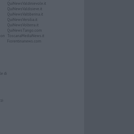
QuiNewsValdinievole.it
QuiNewsValdisieve.it
QuiNewsValtiberina.it
QuiNewsVersilia.it
QuiNewsVolterra.it
QuiNewsTango.com
Don
ToscanaMediaNews.it
Fiorentinanews.com
le di
zzi