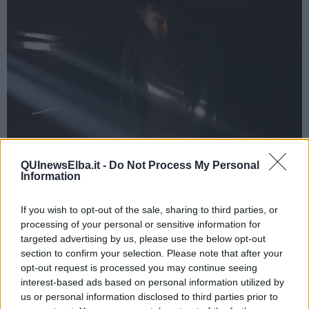
QUInewsElba.it -
Do Not Process My Personal
Filippo Timi, interprete di Massimo Viviani
Information
Se ogni episodio è costruito intorno ad un delitto però la trama si
allarga sempre fino a raccontare anche altre vicende di vita dei vari
If you wish to opt-out of the sale, sharing to third parties, or
protagonisti: dalla nuova maternità di Tizy, interpretata dalla
processing of your personal or sensitive information for
toscana attrice
Enrica Guidi
, fino ai guai in cui si è cacciato Viviani
targeted advertising by us, please use the below opt-out
che è andato a finire in Argentina, dove i "bimbi" sono andati a
section to confirm your selection. Please note that after your
cercarlo.
opt-out request is processed you may continue seeing
interest-based ads based on personal information utilized by
us or personal information disclosed to third parties prior to