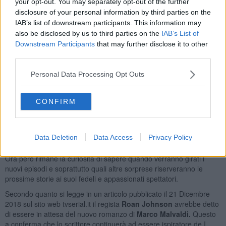
your opt-out. You may separately opt-out of the further
disclosure of your personal information by third parties on the
IAB’s list of downstream participants. This information may
also be disclosed by us to third parties on the
IAB’s List of
Downstream Participants
that may further disclose it to other
third parties.
Personal Data Processing Opt Outs
CONFIRM
Data Deletion
Data Access
Privacy Policy
Enrica Guidi, interprete di Tiziana
Ora però rimane la curiosità di sapere quando verranno girati i
nuovi episodi e soprattutto quali altre sorprese riserveranno le
prossime storie ai suoi fedeli e appassionati spettatori.
Secondo quanto si legge in un articolo pubblicato il 21 Dicembre
2018 sul sito web tvserial.it il regista
Roan Johnson
avrebbe detto
di essere in attesa del
nuovo romanzo di
Marco Malvaldi.
Questo
a conferma che lo scrittore continuerà ad essere ispiratore de I