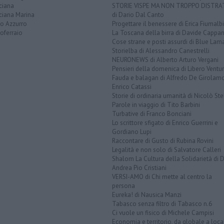
ciana
STORIE VISPE MA NON TROPPO DISTR
ciana Marina
di Dario Dal Canto
to Azzurro
Progettare il benessere di Erica Fiumalbi
oferraio
La Toscana della birra di Davide Cappan
Cose strane e posti assurdi di Blue Lam
Storielba di Alessandro Canestrelli
NEURONEWS di Alberto Arturo Vergani
Pensieri della domenica di Libero Ventur
Fauda e balagan di Alfredo De Girolam
Enrico Catassi
Storie di ordinaria umanità di Nicolò Ste
Parole in viaggio di Tito Barbini
Turbative di Franco Bonciani
Lo scrittore sfigato di Enrico Guerrini e
Gordiano Lupi
Raccontare di Gusto di Rubina Rovini
Legalità e non solo di Salvatore Calleri
Shalom La Cultura della Solidarietà di 
Andrea Pio Cristiani
VERSI-AMO di Chi mette al centro la
persona
Eureka! di Nausica Manzi
Tabasco senza filtro di Tabasco n.6
Ci vuole un fisico di Michele Campisi
Economia e territorio, da globale a loca