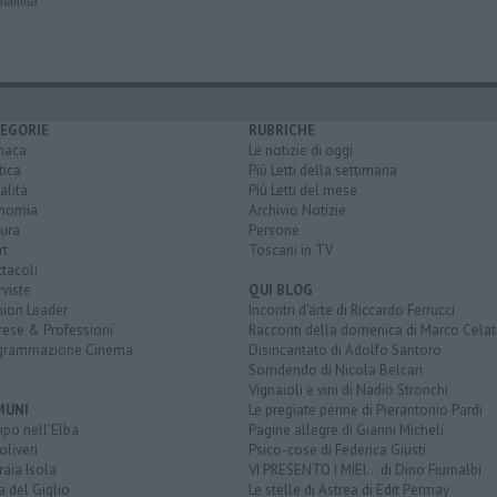
lamita
EGORIE
RUBRICHE
naca
Le notizie di oggi
tica
Più Letti della settimana
alità
Più Letti del mese
nomia
Archivio Notizie
ura
Persone
rt
Toscani in TV
tacoli
rviste
QUI BLOG
nion Leader
Incontri d'arte di Riccardo Ferrucci
rese & Professioni
Racconti della domenica di Marco Celat
grammazione Cinema
Disincantato di Adolfo Santoro
Sorridendo di Nicola Belcari
Vignaioli e vini di Nadio Stronchi
MUNI
Le pregiate penne di Pierantonio Pardi
po nell'Elba
Pagine allegre di Gianni Micheli
liveri
Psico-cose di Federica Giusti
aia Isola
VI PRESENTO I MIEI... di Dino Fiumalbi
a del Giglio
Le stelle di Astrea di Edit Permay