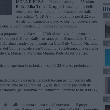
ISOLA D'ELBA —
È tutto pronto per il
55esimo
Rallye Elba-Trofeo Gruppo Gino,
la prima delle
Ult
sette prove che comporranno il Campionato italiano
S
rally asfalto (C.I.R.A.), in programma per il 22 e 23
Aprile. Un Campionato nuovo che non poteva avere
elbane, segni indelebili di grande storia rallistica.
 propone: oltre alla validità “tricolore”, vi sarà il neonato
alido per il Trofeo Rally Toscano, per il Renault Clio Trophy
 l’R Italian Trophy, per il Logistica Uno Rally Cup by Michelin.
A
a, del Coni regionale e dei Comuni di Portoferraio, che ospita la
oliveri, Marciana, Marciana Marina, Porto Azzurro e Rio.
 data di apertura iscrizioni, che sarà il 22 Marzo, periodo che
C
partecipazione da parte dei piloti toscani per concorrere alla
oefficiente maggiorato ad 1,5, ha stabilito dei pacchetti di
et stabilito (per informazioni contattare il numero 0586 898435,
C
a insieme alla comunità elbana e avrà nuovamente il proprio
erraio, mentre il percorso prevede due giorni di sfide, conta
otto