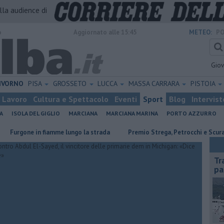
alla audience di
o
Aggiornato alle 15:45
METEO:
PO
Gio
IVORNO
PISA
GROSSETO
LUCCA
MASSA CARRARA
PISTOIA
Lavoro
Cultura e Spettacolo
Eventi
Sport
Blog
Intervist
A
ISOLA DEL GIGLIO
MARCIANA
MARCIANA MARINA
PORTO AZZURRO
ne in fiamme lungo la strada
Premio Strega, Petrocchi e Scurati all'Elb
Tr
pa