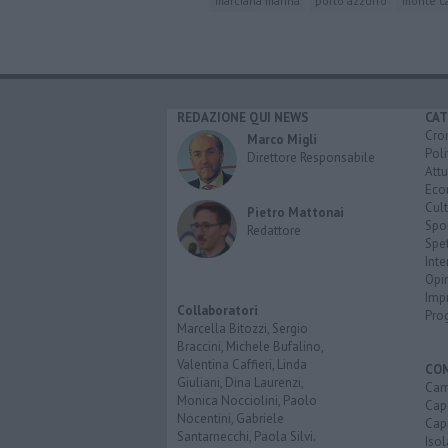
marciana marina
porto azzurro
monte ca
REDAZIONE QUI NEWS
CAT
Cro
Marco Migli
Poli
Direttore Responsabile
Attu
Eco
Cult
Pietro Mattonai
Spo
Redattore
Spet
Inte
Opi
Imp
Collaboratori
Pro
Marcella Bitozzi, Sergio
Braccini, Michele Bufalino,
Valentina Caffieri, Linda
CO
Giuliani, Dina Laurenzi,
Cam
Monica Nocciolini, Paolo
Capo
Nocentini, Gabriele
Capr
Santarnecchi, Paola Silvi.
Isol