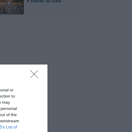
e Scurati all'Elba
sonal or
ection to
ou may
 personal
out of the
 downstream
B’s List of