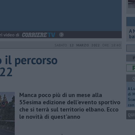
A 
ba
SABATO
12 MARZO 2022
ORE 18:40
 il percorso
022
Q
A L
Manca poco più di un mese alla
di 
Scar
55esima edizione dell'evento sportivo
con 
che si terrà sul territorio elbano. Ecco
QUI
le novità di quest'anno