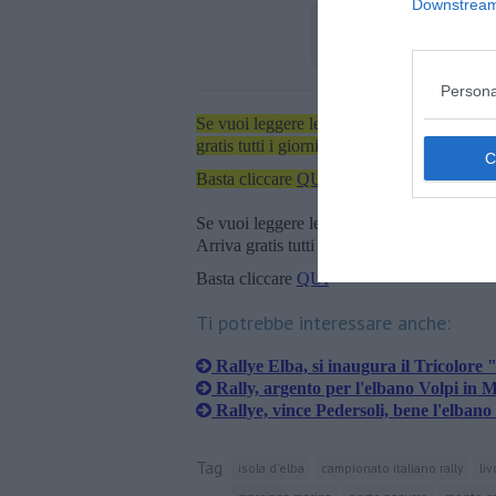
Downstream 
Persona
Se vuoi leggere le notizie principali dell'iso
gratis tutti i giorni alle 7:00 del mattino dir
Basta cliccare
QUI
Se vuoi leggere le notizie principali della T
Arriva gratis tutti i giorni alle 20:00 dirett
Basta cliccare
QUI
Ti potrebbe interessare anche:
Rallye Elba, si inaugura il Tricolore 
Rally, argento per l'elbano Volpi i
Rallye, vince Pedersoli, bene l'elbano
Tag
isola d'elba
campionato italiano rally
li