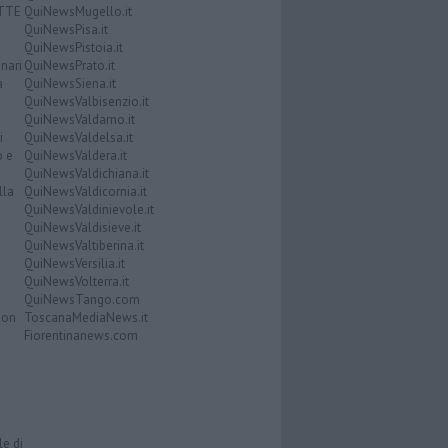
ATTE
QuiNewsMugello.it
QuiNewsPisa.it
QuiNewsPistoia.it
nari
QuiNewsPrato.it
a
QuiNewsSiena.it
QuiNewsValbisenzio.it
QuiNewsValdarno.it
i
QuiNewsValdelsa.it
o e
QuiNewsValdera.it
QuiNewsValdichiana.it
lla
QuiNewsValdicornia.it
QuiNewsValdinievole.it
QuiNewsValdisieve.it
QuiNewsValtiberina.it
QuiNewsVersilia.it
QuiNewsVolterra.it
QuiNewsTango.com
Don
ToscanaMediaNews.it
Fiorentinanews.com
le di