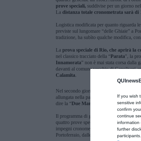
prove speciali,
suddivise per un giorno nell
La
distanza totale cronometrata sarà di
Logistica modificata per quanto riguarda le
previste sul lungomare “delle Ghiaie” a Por
tradizione, ha subìto qualche modifica, conf
La
prova speciale di Rio, che aprirà la 
nel classico tracciato della “
Parata
", la pr
Innamorata
” non è mai stata corsa dalla 
davanti al comune vecchio di Capoliveri an
Calamita
.
QUInewsEl
Nel secondo giorno la gara andrà nell’altro 
If you wish 
allungata nella parte finale, una versione 
sensitive in
dire la “
Due Mari” e la “Due Colli
” avran
confirm you
Il programma di gara prevede la partenza da
continue se
quattro prove speciali e termine di giornata
information 
impegni cronometrati: uscita dal riordiname
further disc
Portoferraio, dalle ore 15,30.
participants