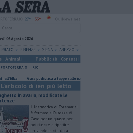
27°
33°
RTOFERRAIO
QuiNews.net
vedì
06 Agosto 2026
PRATO
FIRENZE
SIENA
AREZZO
e
Animali
Pubblicità
Contatti
PORTOFERRAIO
RIO
a
Gara podistica a tappe sulle isole toscane
Rara tartaruga marina
L'articolo di ieri più letto
aghetto in avaria, modificate le
rtenze
Il Marmorica di Toremar si
è fermato all'altezza di
Cavo per un guasto per
poi riuscire a ripartire
arrivando in ritardo a