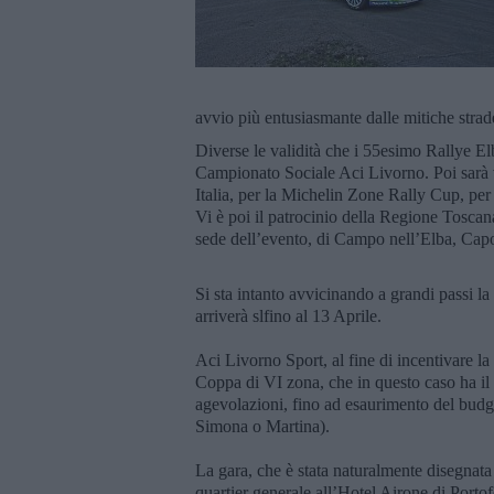
avvio più entusiasmante dalle mitiche strade 
Diverse le validità che i 55esimo Rallye Elba
Campionato Sociale Aci Livorno. Poi sarà v
Italia, per la Michelin Zone Rally Cup, per
Vi è poi il patrocinio della Regione Toscan
sede dell’evento, di Campo nell’Elba, Cap
Si sta intanto avvicinando a grandi passi la
arriverà slfino al 13 Aprile.
Aci Livorno Sport, al fine di incentivare la 
Coppa di VI zona, che in questo caso ha il c
agevolazioni, fino ad esaurimento del budg
Simona o Martina).
La gara, che è stata naturalmente disegnat
quartier generale all’Hotel Airone di Portof