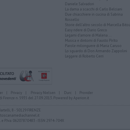
Daniele Salvadori
La dama a scacchi di Carlo Belciani
Due chiacchiere in cucina di Sabrina
Rossello
Storie dell'altro secolo di Marcella Bito
Easy ridere di Dario Greco
Legami d'amore di Malena ...
Musica e dintorni di Fausto Pirìto
Parole milonguere di Maria Caruso
Lo sguardo di Don Armando Zappolini
Leggere di Roberto Cerri
er
|
Privacy
|
Privacy Nielsen
|
Durc
|
Provider
di Firenze n. 5935 del 27.09.2013. Powered by
Aperion.it
Martelli, 8 - 50129 FIRENZE
toscanamediachannel.it
F. e P.Iva: 06207870483 - ISSN 2974-704X