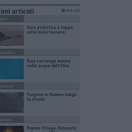
imi articoli
Vedi tutti
port
Gara podistica a tappe
sulle isole toscane
ttualità
Rara tartaruga marina
nelle acque dell'Elba
ronaca
Furgone in fiamme lungo
la strada
ultura
Premio Strega, Petrocchi