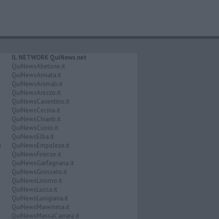
IL NETWORK QuiNews.net
QuiNewsAbetone.it
QuiNewsAmiata.it
QuiNewsAnimali.it
QuiNewsArezzo.it
QuiNewsCasentino.it
QuiNewsCecina.it
QuiNewsChianti.it
QuiNewsCuoio.it
QuiNewsElba.it
i
QuiNewsEmpolese.it
QuiNewsFirenze.it
QuiNewsGarfagnana.it
QuiNewsGrosseto.it
QuiNewsLivorno.it
QuiNewsLucca.it
QuiNewsLunigiana.it
QuiNewsMaremma.it
QuiNewsMassaCarrara.it