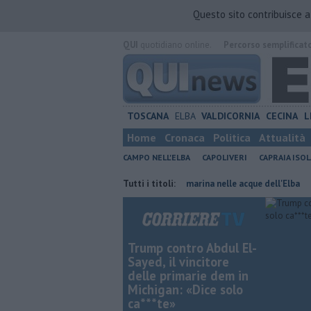
Questo sito contribuisce 
QUI
quotidiano online.
Percorso semplificat
TOSCANA
ELBA
VALDICORNIA
CECINA
L
Home
Cronaca
Politica
Attualità
CAMPO NELL'ELBA
CAPOLIVERI
CAPRAIA ISOL
le isole toscane
Rara tartaruga marina nelle acque dell'Elba
Tutti i titoli:
Furgo
Trump contro Abdul El-
Sayed, il vincitore
delle primarie dem in
Michigan: «Dice solo
ca***te»