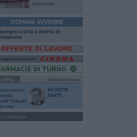
destinazione
DOMANI AVVENNE
Naregno scatta il divieto di
lneazione
ui Blog
di Riccardo Ferrucci
INCONTRI
ucca la mostra
D'ARTE
Marcello
selli “Dialoghi
la città"
Condoglianze