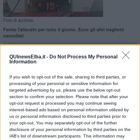
Foto di archivio
Fermo l'aliscafo per tutto il giorno. Ecco gli altri traghetti
cancellati
QUInewsElba.it -
Do Not Process My Personal
Information
ISOLA D'ELBA-PIOMBINO —
Giornata di allerta meteo per vento
If you wish to opt-out of the sale, sharing to third parties, or
e quindi disagi nei collegamenti marittimi fra Elba e Piombino.
processing of your personal or sensitive information for
targeted advertising by us, please use the below opt-out
L'aliscafo di Toremar che collega Portoferraio, Cavo e Piombino, è
rimasto fermo in porto per tutto il giorno.
section to confirm your selection. Please note that after your
opt-out request is processed you may continue seeing
interest-based ads based on personal information utilized by
us or personal information disclosed to third parties prior to
your opt-out. You may separately opt-out of the further
Cancellate inoltre le partenze del traghetto da Piombino per Rio
disclosure of your personal information by third parties on the
Marina delle 13,10 e 15,39.
IAB’s list of downstream participants. This information may