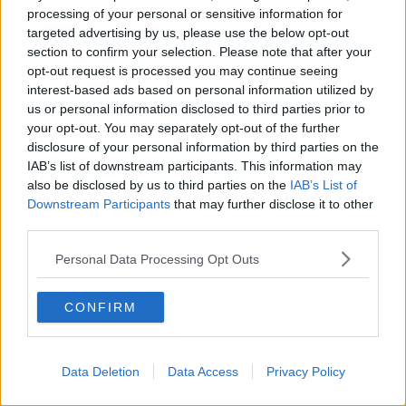
distribuito nella colonna d’acqua. - proseguono da Greenpeace - In
processing of your personal or sensitive information for
particolare,
nella stazione all’Isola d’Elba per tutto il mese di
targeted advertising by us, please use the below opt-out
Ottobre sono state registrate temperature anomale di 21-22
section to confirm your selection. Please note that after your
gradi Centigradi fino a 40 metri di profondità".
opt-out request is processed you may continue seeing
interest-based ads based on personal information utilized by
"Quanto rivelano questi dati preliminari non è certo una buona
us or personal information disclosed to third parties prior to
notizia per il Santuario dei Cetacei del Mar Ligure. Una
your opt-out. You may separately opt-out of the further
stratificazione eccessiva delle acque può ridurre la produttività del
disclosure of your personal information by third parties on the
mare, mentre temperature anomale hanno effetti negativi sugli
organismi marini dei fondali che, purtroppo, abbiamo già
IAB’s list of downstream participants. This information may
cominciato a vedere", dichiara Alessandro Giannì, Direttore delle
also be disclosed by us to third parties on the
IAB’s List of
Campagne di Greenpeace Italia.
Downstream Participants
that may further disclose it to other
third parties.
I precedenti monitoraggi eseguiti nell’ambito del progetto Mare
Caldo avevano già mostrato impatti evidenti causati dalle
Personal Data Processing Opt Outs
temperature elevate degli ultimi anni. Oltre alla continua
espansione delle specie aliene, o comunque adatte a temperature
CONFIRM
più elevate (come, ad esempio, il pesce pappagallo del
Mediterraneo, ormai è presente anche nella costa settentrionale
dell’Isola d’Elba), si registrano fenomeni di necrosi e mortalità di
organismi che vivono sui fondali, come le gorgonie e le spugne.
Data Deletion
Data Access
Privacy Policy
Si osservano inoltre eventi di sbiancamento di altri organismi