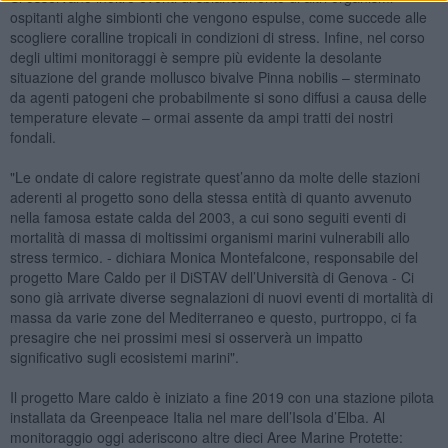
ospitanti alghe simbionti che vengono espulse, come succede alle
scogliere coralline tropicali in condizioni di stress. Infine, nel corso
degli ultimi monitoraggi è sempre più evidente la desolante
situazione del grande mollusco bivalve Pinna nobilis – sterminato
da agenti patogeni che probabilmente si sono diffusi a causa delle
temperature elevate – ormai assente da ampi tratti dei nostri
fondali.
"Le ondate di calore registrate quest’anno da molte delle stazioni
aderenti al progetto sono della stessa entità di quanto avvenuto
nella famosa estate calda del 2003, a cui sono seguiti eventi di
mortalità di massa di moltissimi organismi marini vulnerabili allo
stress termico. - dichiara Monica Montefalcone, responsabile del
progetto Mare Caldo per il DiSTAV dell’Università di Genova - Ci
sono già arrivate diverse segnalazioni di nuovi eventi di mortalità di
massa da varie zone del Mediterraneo e questo, purtroppo, ci fa
presagire che nei prossimi mesi si osserverà un impatto
significativo sugli ecosistemi marini".
Il progetto Mare caldo è iniziato a fine 2019 con una stazione pilota
installata da Greenpeace Italia nel mare dell’Isola d’Elba. Al
monitoraggio oggi aderiscono altre dieci Aree Marine Protette: