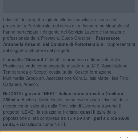
I risultati del progetto, giunto alle fasi conclusive, sono stati
presentati a Portoferraio, nel corso di un incontro seminariale cui
hanno partecipato il dirigente del Servizio Lavoro e formazione
professionale della Provincia, Guido Cruschelli,
l’assessore
Antonella Anselmi del Comune di Portoferraio
e i rappresentanti
del soggetto attuatore del progetto.
Il progetto “
GiovaniLì
”, infatti, è promosso e finanziato dalla
Provincia e vede come soggetto attuatore un’ATS (Associazione
Temporanea di Scopo) costituita da: Cescot formazione,
Multimedia Group srl, Associazione Cora.Li, Isis Mattei, Isis Polo-
Cattaneo, Adecco.
Nel 2012 i giovani “NEET” italiani sono arrivati a 2 milioni
250mila
. Anche a livello locale, come evidenziano i risultati della
ricerca commissionata dalla Provincia di Livorno attraverso il
progetto "LEVE”, la situazione è critica:
quasi il 22%
della
popolazione di età compresa tra 15 e 29 anni,
pari a circa 9.600
unità,
è classificata come NEET.
“La nostra è
una delle province con il tasso di disoccupazione