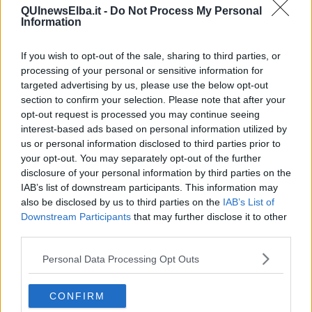
giovanile più alto
tra le regioni del centro-nord”, ha sottolineato
QUInewsElba.it -
Do Not Process My Personal
Guido Cruschelli. “Oltre al fenomeno dei giovani NEET, con livelli
Information
comparabili a quelli delle regioni meridionali,
trovano difficoltà a
collocarsi sul mercato del lavoro anche i ragazzi diplomati e
If you wish to opt-out of the sale, sharing to third parties, or
laureati.
processing of your personal or sensitive information for
Per questo la Provincia ha puntato su un progetto che potesse far
targeted advertising by us, please use the below opt-out
emergere la popolazione giovanile che vive il disagio della
section to confirm your selection. Please note that after your
condizione NEET, al fine di aiutare i ragazzi a prendere coscienza
opt-out request is processed you may continue seeing
della loro situazione e, quindi,
sostenerli in un percorso teso a
interest-based ads based on personal information utilized by
sviluppare le loro potenzialità
, rendendoli consapevoli delle
us or personal information disclosed to third parties prior to
proprie caratteristiche e specificità da spendere sul mercato del
your opt-out. You may separately opt-out of the further
lavoro e prevenire un loro un possibile ritorno all’inattività”.
disclosure of your personal information by third parties on the
Le attività messe in campo con il progetto si sono articolate in più
IAB’s list of downstream participants. This information may
direzioni:
ricostruzione e certificazione delle competenze
also be disclosed by us to third parties on the
IAB’s List of
professionali
acquisite al fine di renderle spendibili sul
Downstream Participants
that may further disclose it to other
mercato,
accompagnamento
, orientamento e supporto mirato a
third parties.
rimotivare i giovani NEET verso un progetto di vita, assistenza ai
partecipanti nella
definizione di una strategia per la ricerca del
Personal Data Processing Opt Outs
lavoro
e nella scelta di possibili attività da intraprendere, per
continuare ad ampliare il proprio bagaglio di competenze nel
periodo della
ricerca del lavoro
, in modo da prevenire il ritorno
CONFIRM
all’inattività.