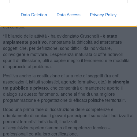
Il progetto ha coinvolto
124 giovani,
individuati dopo una
campagna informativa attuata con il supporto dell’Ufficio Istruzione
Data Deletion
Data Access
Privacy Policy
della Provincia, dei Centri per l’Impiego, degli uffici Informa Giovani
dei comuni.
“Il bilancio delle attività - ha evidenziato Cruschelli -
è stato
ampiamente positivo
, nonostante la difficoltà ad intercettare
soggetti che, per definizione, sono difficili da individuare,
coinvolgere e motivare. L’esperienza maturata ci offre notevoli
spunti di riflessione, utili a capire meglio il fenomeno e le modalità
di approccio al problema.
Positiva anche la costituzione di una rete di soggetti (tra enti,
associazioni, istituti scolastici, agenzie formative, etc.) in
sinergia
tra pubblico e privato
, che consentirà di mantenere aperto il
dialogo su questo fenomeno, anche al fine di una migliore
programmazione e progettazione di efficaci politiche territoriali”.
Dopo una prima fase di ricostruzione delle competenze e
orientamento dinamico, i giovani partecipanti sono stati indirizzati ai
percorsi formativi individuati, finalizzati
all’acquisizione/potenziamento di competenze tecnico –
professionali ed alla loro certificazione.