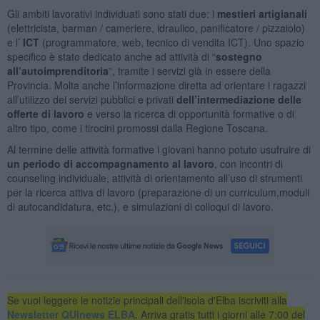
Gli ambiti lavorativi individuati sono stati due: i
mestieri artigianali
(elettricista, barman / cameriere, idraulico, panificatore / pizzaiolo)
e l’
ICT
(programmatore, web, tecnico di vendita ICT). Uno spazio
specifico è stato dedicato anche ad attività di “
sostegno
all’autoimprenditoria
”, tramite i servizi già in essere della
Provincia. Molta anche l’informazione diretta ad orientare i ragazzi
all’utilizzo dei servizi pubblici e privati
dell’intermediazione delle
offerte di lavoro
e verso la ricerca di opportunità formative o di
altro tipo, come i tirocini promossi dalla Regione Toscana.
Al termine delle attività formative i giovani hanno potuto usufruire di
un periodo di accompagnamento al lavoro
, con incontri di
counseling individuale, attività di orientamento all’uso di strumenti
per la ricerca attiva di lavoro (preparazione di un curriculum,moduli
di autocandidatura, etc.), e simulazioni di colloqui di lavoro.
Se vuoi leggere le notizie principali dell'isola d'Elba iscriviti alla
Newsletter QUInews ELBA.
Arriva gratis tutti i giorni alle 7:00 del