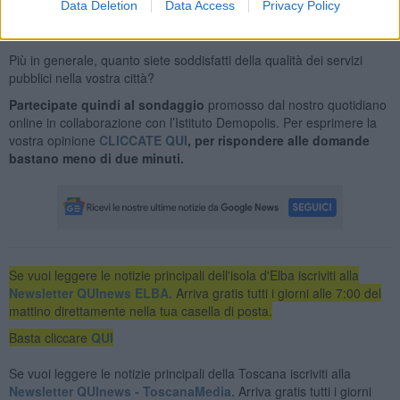
Data Deletion
Data Access
Privacy Policy
Su che cosa bisognerebbe investire per il miglioramento della
Sanità in Toscana?
Più in generale, quanto siete soddisfatti della qualità dei servizi
pubblici nella vostra città?
Partecipate quindi al sondaggio
promosso dal nostro quotidiano
online in collaborazione con l’Istituto Demopolis. Per esprimere la
vostra opinione
CLICCATE QUI
, per rispondere alle domande
bastano meno di due minuti.
Se vuoi leggere le notizie principali dell'isola d'Elba iscriviti alla
Newsletter QUInews ELBA.
Arriva gratis tutti i giorni alle 7:00 del
mattino direttamente nella tua casella di posta.
Basta cliccare
QUI
Se vuoi leggere le notizie principali della Toscana iscriviti alla
Newsletter QUInews - ToscanaMedia.
Arriva gratis tutti i giorni