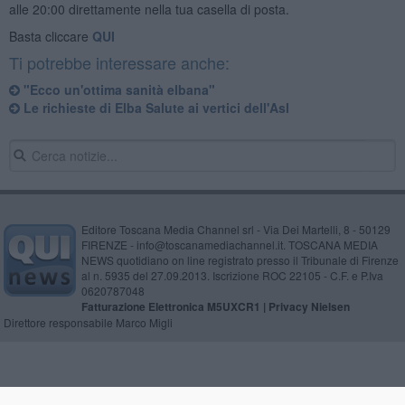
alle 20:00 direttamente nella tua casella di posta.
Basta cliccare
QUI
Ti potrebbe interessare anche:
"Ecco un'ottima sanità elbana"
Le richieste di Elba Salute ai vertici dell'Asl
Editore Toscana Media Channel srl - Via Dei Martelli, 8 - 50129
FIRENZE - info@toscanamediachannel.it. TOSCANA MEDIA
NEWS quotidiano on line registrato presso il Tribunale di Firenze
al n. 5935 del 27.09.2013. Iscrizione ROC 22105 - C.F. e P.Iva
0620787048
Fatturazione Elettronica M5UXCR1 |
Privacy Nielsen
Direttore responsabile Marco Migli
Powered by
Aperion.it