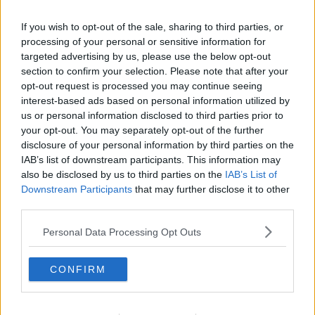
If you wish to opt-out of the sale, sharing to third parties, or
L'istituto Demòpolis studia le tendenze della società italiana con
processing of your personal or sensitive information for
competenze mirate nell’analisi dell’opinione pubblica, nelle indagini
targeted advertising by us, please use the below opt-out
demoscopiche, nella ricerca sociale, politica e di mercato, nella
section to confirm your selection. Please note that after your
comunicazione e nella consulenza strategica.
opt-out request is processed you may continue seeing
L’Istituto ha realizzato indagini demoscopiche e sondaggi d’opinione
interest-based ads based on personal information utilized by
per il programma
Otto e Mezzo (LA7)
,
per il TG3, il Tg2,
us or personal information disclosed to third parties prior to
RaiNews e Radio1 Rai
, per diversi quotidiani e settimanali
your opt-out. You may separately opt-out of the further
nazionali e regionali.
disclosure of your personal information by third parties on the
Demopolis
cura, fra l’altro, OpinionLab – Analisi continuativa sugli
IAB’s list of downstream participants. This information may
orientamenti dell’opinione pubblica, il
Barometro Politico
sulle
also be disclosed by us to third parties on the
IAB’s List of
intenzioni di voto degli italiani, l’Osservatorio sulle nuove
Downstream Participants
that may further disclose it to other
generazioni, il Monitor sulle tendenze di consumo delle famiglie.
third parties.
Il primo sondaggio che lanciamo come detto è sulla sanità in
Personal Data Processing Opt Outs
Toscana
SEI SODDISFATTO DEI SERVIZI SANITARI NEL TUO
TERRITORIO ?
CONFIRM
Che voto dareste alla qualità dei servizi sanitari nell’area in cui
vivete?