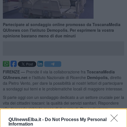
Partecipate al sondaggio online promosso da ToscanaMedia
QUInews con l'istituto Demopolis. Per esprimere la vostra
opinione bastano meno di due minuti
FIRENZE —
Prende il via la collaborazione fra
ToscanaMedia
QUInews.net
e l’Istituto Nazionale di Ricerche
Demòpolis,
diretto
da Pietro Vento, per dare la possibilità ai nostri lettori di partecipare
a sondaggi sui temi e le problematiche locali di maggiore interesse.
Si parte oggi con un sondaggio dedicato a un settore cruciale per la
vita dei cittadini toscani: la qualità dei servizi sanitari. Rispondere
alle domande richiede meno di due minuti. Per partecipare
CLICCATE QUI
QUInewsElba.it -
Do Not Process My Personal
Information