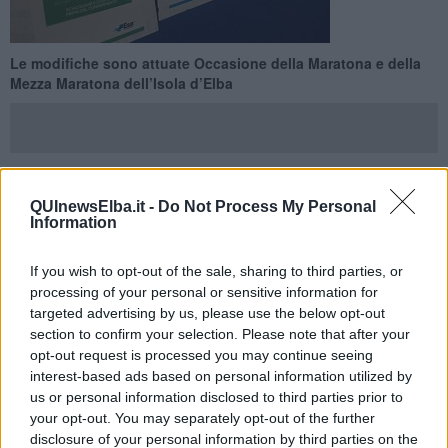
Le modifiche sono attuate Occasione della Maratona e della
Mezza Maratona dell’Isola d’Elba
QUInewsElba.it -
Do Not Process My Personal
CAMPO NELL'ELBA —
Esa fa sapere che
domenica 10 Maggio
Information
nel Comune di Campo nell’Elba,
in occasione della Maratona e
della Mezza Maratona dell’Isola d’Elba, la
raccolta dei rifiuti
avverrà in orario notturno dalle 00:00 alle 6.
If you wish to opt-out of the sale, sharing to third parties, or
processing of your personal or sensitive information for
Per consentire il servizio di raccolta prima della chiusura al traffico,
targeted advertising by us, please use the below opt-out
l’orario di esposiziine in tutto il territorio del Comune di
section to confirm your selection. Please note that after your
Campo nell’Elba
, frazioni incluse, sarà anticipato entro le ore 23 di
opt-out request is processed you may continue seeing
sabato 8 Maggio per tutte le utenze, domestiche e non domestiche.
interest-based ads based on personal information utilized by
us or personal information disclosed to third parties prior to
your opt-out. You may separately opt-out of the further
disclosure of your personal information by third parties on the