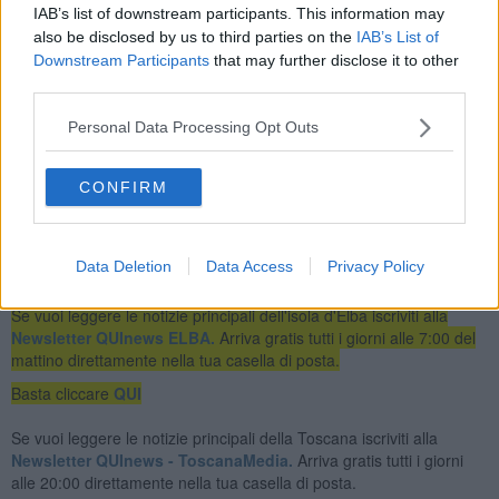
Ad esempio, le utenze domestiche dovranno esporre il rifiuto
IAB’s list of downstream participants. This information may
indifferenziato entro le 23 di sabato sera.
also be disclosed by us to third parties on the
IAB’s List of
"Si chiede a tutti i residenti e le attività commerciali di garantire la
Downstream Participants
that may further disclose it to other
massima collaborazione per il corretto svolgimento delle operazioni
third parties.
di raccolta osservando tale disposizione. Per ulteriori informazioni o
richieste, si invita a contattare il servizio clienti di ESA al Numero
Personal Data Processing Opt Outs
Verde 800 688 850 o via e-mail all’indirizzo info@esaspa.it",
concludono da Esa.
CONFIRM
Data Deletion
Data Access
Privacy Policy
Se vuoi leggere le notizie principali dell'isola d'Elba iscriviti alla
Newsletter QUInews ELBA.
Arriva gratis tutti i giorni alle 7:00 del
mattino direttamente nella tua casella di posta.
Basta cliccare
QUI
Se vuoi leggere le notizie principali della Toscana iscriviti alla
Newsletter QUInews - ToscanaMedia.
Arriva gratis tutti i giorni
alle 20:00 direttamente nella tua casella di posta.