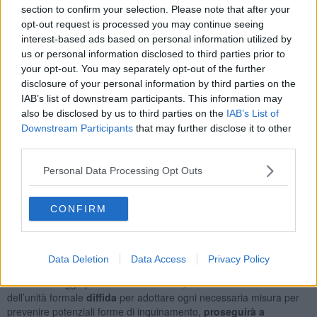
section to confirm your selection. Please note that after your
una nota la Guardia costiera.
opt-out request is processed you may continue seeing
Nel giro di poco tempo le fiamme hanno avvolto gran parte
interest-based ads based on personal information utilized by
dell’imbarcazione, costringendo il
comandante e le altre due
us or personal information disclosed to third parties prior to
persone presenti a bordo ad abbandonare l’unità, affondata
your opt-out. You may separately opt-out of the further
nel giro di poche ore
.
disclosure of your personal information by third parties on the
L’intervento della motovedetta SAR CP 892 di Portoferraio ha
IAB’s list of downstream participants. This information may
permesso di portare in salvo i tre occupanti dell’unità, che sono
also be disclosed by us to third parties on the
IAB’s List of
stati sbarcati successivamente nel porto di Marina di Campo per
Downstream Participants
that may further disclose it to other
eventuali accertamenti degli operatori sanitari.
third parties.
Sulla zona interessata dall'incidente sono stati dirottati, sotto il
Personal Data Processing Opt Outs
coordinamento della Direzione Marittima di Livorno, diversi mezzi
tra cui una nave della Marina Militare e un elicottero della base
aerea della Guardia Costiera di Sarzana, quest’ultimo intervenuto a
CONFIRM
seguito dell’affondamento per monitorare sotto il profilo ambientale
la zona interessata dall’affondamento.
Pur non riscontrando al momento evidenti pericoli di inquinamento
Data Deletion
Data Access
Privacy Policy
marino, la Capitaneria di porto di Portoferraio che ha provveduto, ai
sensi della legge per la difesa del mare, a notificare all’armatore
dell’unità formale
diffida
per adottare ogni necessaria misura per
prevenire potenziali forme di inquinamento,
proseguirà a