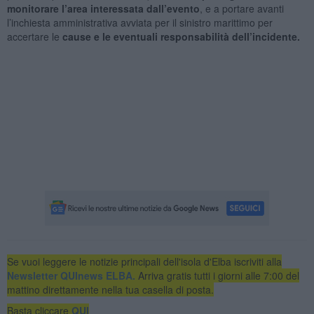
monitorare l’area interessata dall’evento
, e a portare avanti
l’inchiesta amministrativa avviata per il sinistro marittimo per
accertare le
cause e le eventuali responsabilità dell’incidente.
Se vuoi leggere le notizie principali dell'isola d'Elba iscriviti alla
Newsletter QUInews ELBA.
Arriva gratis tutti i giorni alle 7:00 del
mattino direttamente nella tua casella di posta.
Basta cliccare
QUI