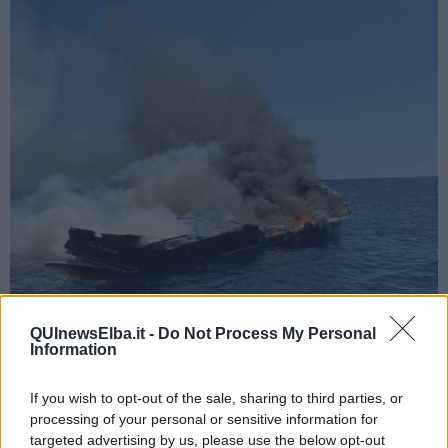
QUInewsElba.it -
Do Not Process My Personal
Information
If you wish to opt-out of the sale, sharing to third parties, or
La Sala Operativa di Portoferraio è stata contattata intorno alle ore
processing of your personal or sensitive information for
12, quando il comandante dell’imbarcazione ha rilevato la presenza
targeted advertising by us, please use the below opt-out
di una densa coltre di fumo provenire dai motori, come spiega in