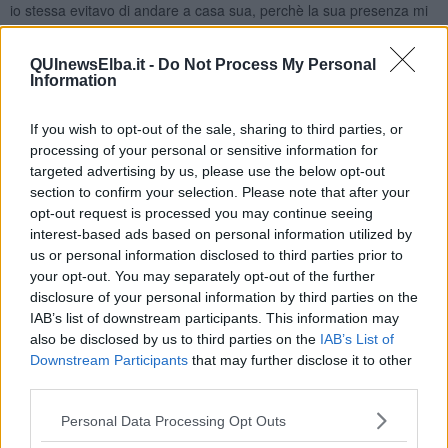
io stessa evitavo di andare a casa sua, perchè la sua presenza mi
metteva soggezione, era da tutti considerato un paesano speciale.
La sua morte era “la notizia” del momento e mi ricordo che per
QUInewsElba.it -
Do Not Process My Personal
tanto tempo in paese non si parlò d’altro.
Information
E mi ricordo anche il giorno in cui si diceva che il rombo di un aereo
passato a bassa quota in paese, era l’addio al “militare Lanciotto”
If you wish to opt-out of the sale, sharing to third parties, or
da parte dei suoi compagni.
processing of your personal or sensitive information for
targeted advertising by us, please use the below opt-out
Quando ci siamo rincontrati a settembre, gli ho chiesto di scovare
section to confirm your selection. Please note that after your
qualcosa di suo padre.
opt-out request is processed you may continue seeing
Il suo racconto è il mio racconto, e lo trascrivo integralmente:
interest-based ads based on personal information utilized by
us or personal information disclosed to third parties prior to
Quando
Marcella
mi ha chiesto di scrivere qualcosa su mio padre,
your opt-out. You may separately opt-out of the further
militare di carriera durante la seconda guerra mondiale, mi sono
disclosure of your personal information by third parties on the
trovato in difficoltà perché non so molto della sua vita, oltre a
quanto raccontatomi da mia madre e dai parenti, racconti ed
IAB’s list of downstream participants. This information may
episodi soprattutto di carattere personale.
also be disclosed by us to third parties on the
IAB’s List of
Downstream Participants
that may further disclose it to other
Purtroppo mio padre ha vissuto con loro e nel nostro paese non
third parties.
per molto tempo, di lui non ho notizie dirette in quanto morì quando
avevo 5 anni e quel poco che so l’ho ricostruito anche dai racconti
Personal Data Processing Opt Outs
dei suoi colleghi e dai documenti ufficiali.