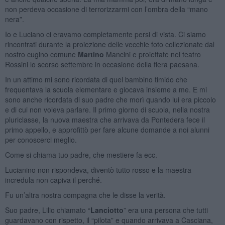
non perdeva occasione di terrorizzarmi con l’ombra della “mano
nera”.
Io e Luciano ci eravamo completamente persi di vista. Ci siamo
rincontrati durante la proiezione delle vecchie foto collezionate dal
nostro cugino comune
Martino
Mancini e proiettate nel teatro
Rossini lo scorso settembre in occasione della fiera paesana.
In un attimo mi sono ricordata di quel bambino timido che
frequentava la scuola elementare e giocava insieme a me. E mi
sono anche ricordata di suo padre che morì quando lui era piccolo
e di cui non voleva parlare. Il primo giorno di scuola, nella nostra
pluriclasse, la nuova maestra che arrivava da Pontedera fece il
primo appello, e approfittò per fare alcune domande a noi alunni
per conoscerci meglio.
Come si chiama tuo padre, che mestiere fa ecc.
Lucianino non rispondeva, diventò tutto rosso e la maestra
incredula non capiva il perché.
Fu un’altra nostra compagna che le disse la verità.
Suo padre, Lilio chiamato “
Lanciotto
” era una persona che tutti
guardavano con rispetto, il “pilota” e quando arrivava a Casciana,