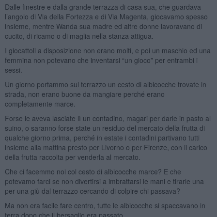
Dalle finestre e dalla grande terrazza di casa sua, che guardava
l’angolo di Via della Fortezza e di Via Magenta, giocavamo spesso
insieme, mentre Wanda sua madre ed altre donne lavoravano di
cucito, di ricamo o di maglia nella stanza attigua.
I giocattoli a disposizione non erano molti, e poi un maschio ed una
femmina non potevano che inventarsi “un gioco” per entrambi i
sessi.
Un giorno portammo sul terrazzo un cesto di albicocche trovate in
strada, non erano buone da mangiare perché erano
completamente marce.
Forse le aveva lasciate lì un contadino, magari per darle in pasto al
suino, o saranno forse state un residuo del mercato della frutta di
qualche giorno prima, perché in estate i contadini partivano tutti
insieme alla mattina presto per Livorno o per Firenze, con il carico
della frutta raccolta per venderla al mercato.
Che ci facemmo noi col cesto di albicocche marce? E che
potevamo farci se non divertirsi a imbrattarsi le mani e tirarle una
per una giù dal terrazzo cercando di colpire chi passava?
Ma non era facile fare centro, tutte le albicocche si spaccavano in
terra dopo che il bersaglio era passato.