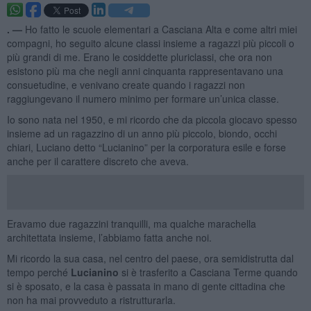
. —
Ho fatto le scuole elementari a Casciana Alta e come altri miei
compagni, ho seguito alcune classi insieme a ragazzi più piccoli o
più grandi di me. Erano le cosiddette pluriclassi, che ora non
esistono più ma che negli anni cinquanta rappresentavano una
consuetudine, e venivano create quando i ragazzi non
raggiungevano il numero minimo per formare un’unica classe.
Io sono nata nel 1950, e mi ricordo che da piccola giocavo spesso
insieme ad un ragazzino di un anno più piccolo, biondo, occhi
chiari, Luciano detto “Lucianino” per la corporatura esile e forse
anche per il carattere discreto che aveva.
Eravamo due ragazzini tranquilli, ma qualche marachella
architettata insieme, l’abbiamo fatta anche noi.
Mi ricordo la sua casa, nel centro del paese, ora semidistrutta dal
tempo perché
Lucianino
si è trasferito a Casciana Terme quando
si è sposato, e la casa è passata in mano di gente cittadina che
non ha mai provveduto a ristrutturarla.