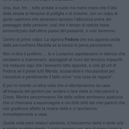
Una, due, tre… tutte andate a vuoto ma mano mano che il lato
della strada si riempiva di poltiglia e di mosche, con un colpo di
genio capimmo che dovevano lanciare l’albicocca prima del
passaggio delle persone, così che il tempo di caduta fosse
ammortizzato dall’ultimo passo del passante, e così facemmo.
Centro al primo colpo. La signora
Fedora
che era appena uscita
dalla parrucchiera Mariella se la beccò in piena permanente.
Non vi dico il putiferio…. Io e Lucianino aspettavamo in silenzio che
venissero a malmenarci, appoggiati al muro del terrazzo impauriti,
ma nessuno capì che l’avevamo fatto apposta, e così gli urli di
Fedora se li prese tutti Wanda, scusandosi e riscusandosi per
l’accaduto e perdonando il fatto come “una cosa da ragazzi”.
E poi mi ricordo un’altra volta che ci allontanammo da casa
all’insaputa dei genitori per andare a fare visita ai miei parenti a
Croce. Mentre percorrevamo Via delle colline sentivamo qualcuno
che ci chiamava a squarciagola e noi dritti dritti dai miei parenti che
non gradirono affatto la nostra visita e ci riportarono
immediatamente a casa.
Quella volta però nessun perdono, ci beccammo tante e tante urla
e anche qualche sberla. La mia mamma poi, era di mano lunga e