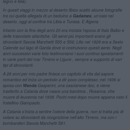
legno e tela).
In questi viaggi in mezzo al deserto libico scattò alcune fotografie
tra cui quella allegata di un beduino a
Gadames
, un'oasi nel
deserto, oggi al confine tra Libia e Tunisia. E Algeria
Intanto con la fine degli anni 20 era iniziata l’epoca di Italo Balbo e
delle trasvolate atlantiche. Gli aerei più importanti erano gli
idrovolanti Savoia Marchetti S55 e S56; Lilio nel 1929 era a Sesto
Calende sul lago di Garda dove si costruivano questi aerei. Negli
anni successivi varie foto testimoniano i suoi continui spostamenti
in varie parti del mar Tirreno e Ligure , sempre a supporto di vari
tipi di idrovolanti.
A 28 anni per mio padre finisce un capitolo di vita dal sapore
romantico ed iniza un periodo a dir poco complesso ;nel 1936 si
sposa con
Wanda
Gasperini, una cascianese doc, e viene
trasferito a Catania dove nasce una bambina , Rosanna, che
muore di leucemia nel 1938. Pochi mesi dopo muore appena nato il
fratellino Giampaolo.
A Catania s’inizia a sentire l’odore della guerra, non si tratta più di
volare su idrovolanti da ricognizione nell’alto Tirreno, ma con i
bombardieri Savoia Marchetti S81.