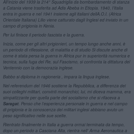
All’inizio del 1939 la 214° Squadriglia da bombardamento di stanza
a Catania viene trasferita ad Adis Abeba in Etiopia. 1940, l’Italia
entra in guerra e nel 1941 insieme agli italiani dellA.O.I. (Africa
Orientale Italiana) Lilio viene catturato dagli Inglesi ed inviato in un
campo di prigionia in Kenia.
Per lui finisce il periodo fascista e la guerra.
Inizia, come per gli altri prigionieri, un tempo lungo anche anni, è
un periodo di riflessione, di malattia e di studio Si discute anche di
come è stata persa la guerra in Africa pur in superiorità numerica e
tecnica, sulla fuga del Re, sul Fascismo, si confronta la dittatura del
Ventennio con la democrazia inglese.
Babbo si diploma in ragioneria , impara la lingua inglese.
Nel referendum del 1946 sostiene la Repubblica, a differenza dei
suoi colleghi militari, convinti monarchici, lui, mi diceva mamma, era
simpatizzante per quella parte del socialismo che si rifaceva a
Saragat
. Penso che l’esperienza personale in guerra e nel campo
di prigionia e la conoscenza dei militari inglesi abbiano avuto un
peso significativo nelle sue scelte.
Rientrato finalmente in Italia a guerra ormai terminata da tempo,
dopo un periodo a Casciana Alta, rientra nell’ Arma Aeronautica a