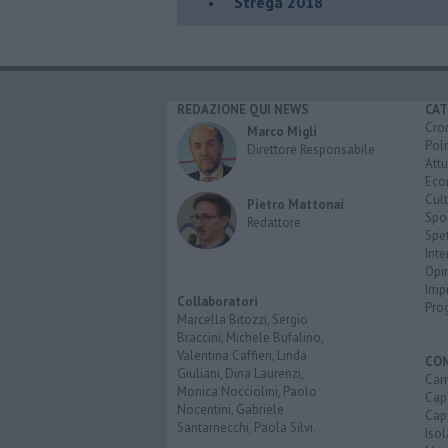
Strega 2018
REDAZIONE QUI NEWS
CAT
Cro
Marco Migli
Poli
Direttore Responsabile
Attu
Eco
Cult
Pietro Mattonai
Spo
Redattore
Spet
Inte
Opi
Imp
Collaboratori
Pro
Marcella Bitozzi, Sergio
Braccini, Michele Bufalino,
Valentina Caffieri, Linda
CO
Giuliani, Dina Laurenzi,
Cam
Monica Nocciolini, Paolo
Capo
Nocentini, Gabriele
Capr
Santarnecchi, Paola Silvi.
Isol