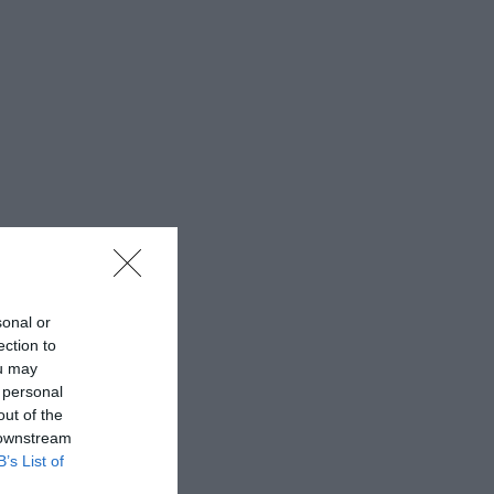
sonal or
ection to
ou may
 personal
out of the
 downstream
B’s List of