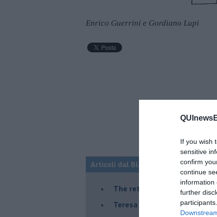
Enrico Guerrini e Gordiano Lupi
QUInewsEl
If you wish 
sensitive in
confirm you
Articoli dal Blog “Lo scrittore sfigat
continue se
information 
The return
further disc
participants
Teresa Ciabatti e lo scrittore
Downstream 