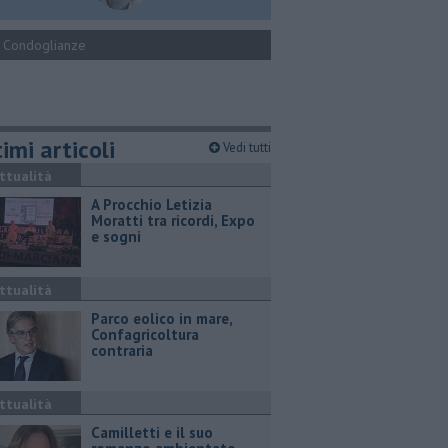
Condoglianze
imi articoli
Vedi tutti
ttualità
A Procchio Letizia
Moratti tra ricordi, Expo
e sogni
ttualità
Parco eolico in mare,
Confagricoltura
contraria
ttualità
Camilletti e il suo