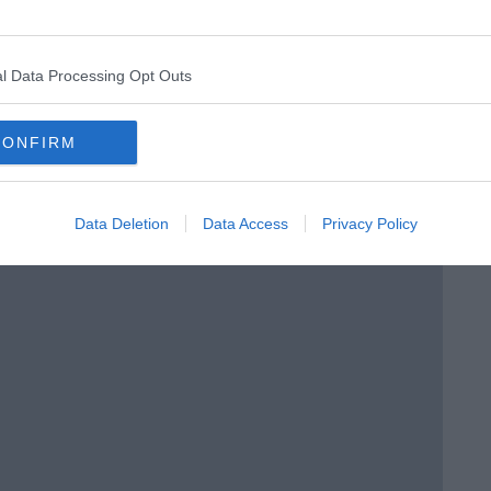
ore sfigato
e di Lupi e Guerrini
l Data Processing Opt Outs
CONFIRM
Data Deletion
Data Access
Privacy Policy