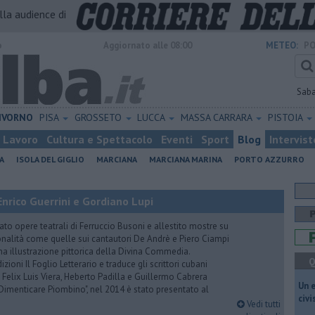
alla audience di
o
Aggiornato alle 08:00
METEO:
PO
Sab
IVORNO
PISA
GROSSETO
LUCCA
MASSA CARRARA
PISTOIA
Lavoro
Cultura e Spettacolo
Eventi
Sport
Blog
Intervist
A
ISOLA DEL GIGLIO
MARCIANA
MARCIANA MARINA
PORTO AZZURRO
nrico Guerrini e Gordiano Lupi
to opere teatrali di Ferruccio Busoni e allestito mostre su
onalità come quelle sui cantautori De Andrè e Piero Ciampi
una illustrazione pittorica della Divina Commedia.
Q
ioni Il Foglio Letterario e traduce gli scrittori cubani
, Felix Luis Viera, Heberto Padilla e Guillermo Cabrera
​Un 
– Dimenticare Piombino", nel 2014 è stato presentato al
civ
Vedi tutti