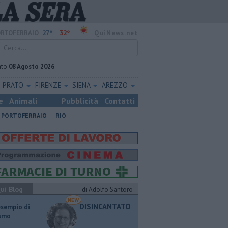
27°
32°
RTOFERRAIO
QuiNews.net
ato
08 Agosto 2026
PRATO
FIRENZE
SIENA
AREZZO
e
Animali
Pubblicità
Contatti
PORTOFERRAIO
RIO
ui Blog
di Adolfo Santoro
DISINCANTATO
esempio di
ismo