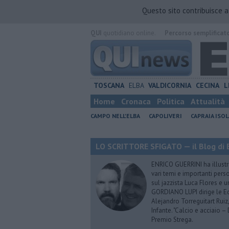
Questo sito contribuisce 
QUI
quotidiano online.
Percorso semplificat
TOSCANA
ELBA
VALDICORNIA
CECINA
L
Home
Cronaca
Politica
Attualità
CAMPO NELL'ELBA
CAPOLIVERI
CAPRAIA ISOL
LO SCRITTORE SFIGATO — il Blog di E
ENRICO GUERRINI ha illustra
vari temi e importanti pers
sul jazzista Luca Flores e 
GORDIANO LUPI dirige le Ediz
Alejandro Torreguitart Ruiz
Infante. "Calcio e acciaio 
Premio Strega.