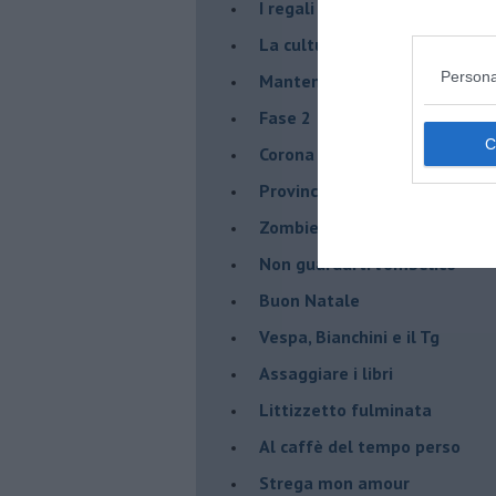
I regali di Natale dello scritt
La cultura a Piombino, vignett
Persona
Manteniamo le distanze
Fase 2
Corona Virus
Provincialismi
Zombie letterari
Non guardarti l'ombelico
Buon Natale
Vespa, Bianchini e il Tg
Assaggiare i libri
Littizzetto fulminata
Al caffè del tempo perso
Strega mon amour