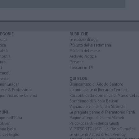
EGORIE
RUBRICHE
naca
Le notizie di oggi
tica
Più Letti della settimana
alità
Più Letti del mese
nomia
Archivio Notizie
ura
Persone
rt
Toscani in TV
tacoli
rviste
QUI BLOG
nion Leader
Disincantato di Adolfo Santoro
rese & Professioni
Incontri d'arte di Riccardo Ferrucci
grammazione Cinema
Racconti della domenica di Marco Celat
Sorridendo di Nicola Belcari
Vignaioli e vini di Nadio Stronchi
MUNI
Le pregiate penne di Pierantonio Pardi
po nell'Elba
Pagine allegre di Gianni Micheli
liveri
Psico-cose di Federica Giusti
aia Isola
VI PRESENTO I MIEI... di Dino Fiumalbi
a del Giglio
Le stelle di Astrea di Edit Permay