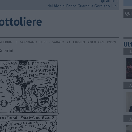
gli articoli
del blog di Enrico Guerrini e Gordiano Lupi
QUI
ottoliere
Ult
GUERRINI E GORDIANO LUPI - SABATO
21 LUGLIO 2018
ORE 09:29
Guerrini
A
A
A