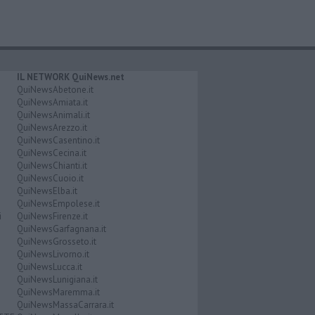
IL NETWORK QuiNews.net
QuiNewsAbetone.it
QuiNewsAmiata.it
QuiNewsAnimali.it
QuiNewsArezzo.it
QuiNewsCasentino.it
QuiNewsCecina.it
QuiNewsChianti.it
QuiNewsCuoio.it
QuiNewsElba.it
QuiNewsEmpolese.it
i
QuiNewsFirenze.it
QuiNewsGarfagnana.it
QuiNewsGrosseto.it
QuiNewsLivorno.it
QuiNewsLucca.it
QuiNewsLunigiana.it
QuiNewsMaremma.it
QuiNewsMassaCarrara.it