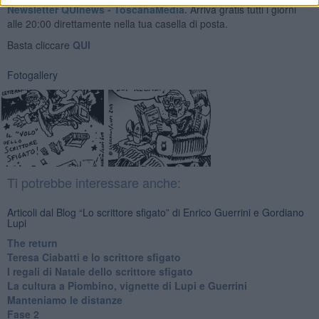
Newsletter QUInews - ToscanaMedia.
Arriva gratis tutti i giorni
alle 20:00 direttamente nella tua casella di posta.
Basta cliccare
QUI
Fotogallery
Ti potrebbe interessare anche:
Articoli dal Blog “Lo scrittore sfigato” di Enrico Guerrini e Gordiano
Lupi
The return
Teresa Ciabatti e lo scrittore sfigato
I regali di Natale dello scrittore sfigato
La cultura a Piombino, vignette di Lupi e Guerrini
Manteniamo le distanze
Fase 2