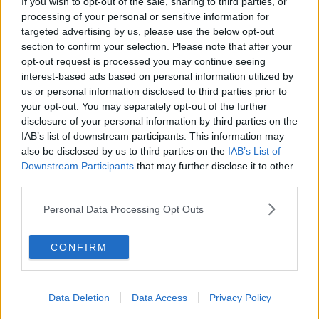
If you wish to opt-out of the sale, sharing to third parties, or
processing of your personal or sensitive information for
targeted advertising by us, please use the below opt-out
section to confirm your selection. Please note that after your
opt-out request is processed you may continue seeing
interest-based ads based on personal information utilized by
us or personal information disclosed to third parties prior to
your opt-out. You may separately opt-out of the further
disclosure of your personal information by third parties on the
IAB’s list of downstream participants. This information may
Enrico Guerrini e Gordiano Lupi
also be disclosed by us to third parties on the
IAB’s List of
Downstream Participants
that may further disclose it to other
third parties.
Personal Data Processing Opt Outs
Se vuoi leggere le notizie principali dell'isola d'Elba iscriviti alla
CONFIRM
Newsletter QUInews ELBA.
Arriva gratis tutti i giorni alle 7:00 del
mattino direttamente nella tua casella di posta.
Basta cliccare
QUI
Data Deletion
Data Access
Privacy Policy
Se vuoi leggere le notizie principali della Toscana iscriviti alla