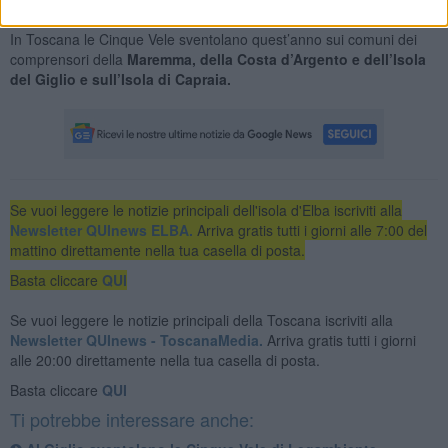
del Mis, conquista il primo posto della classifica.
In Toscana le Cinque Vele sventolano quest’anno sui comuni dei
comprensori della
Maremma, della Costa d’Argento e dell’Isola
del Giglio e sull’Isola di Capraia.
Se vuoi leggere le notizie principali dell'isola d'Elba iscriviti alla
Newsletter QUInews ELBA.
Arriva gratis tutti i giorni alle 7:00 del
mattino direttamente nella tua casella di posta.
Basta cliccare
QUI
Se vuoi leggere le notizie principali della Toscana iscriviti alla
Newsletter QUInews - ToscanaMedia.
Arriva gratis tutti i giorni
alle 20:00 direttamente nella tua casella di posta.
Basta cliccare
QUI
Ti potrebbe interessare anche: