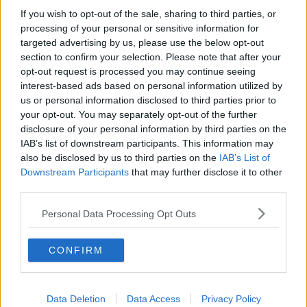
Congressi Paradiso di Anacapri; all’interno della due giorni
If you wish to opt-out of the sale, sharing to third parties, or
organizzata da Legambiente e CNR per fare il punto sulle politiche
processing of your personal or sensitive information for
nazionali per le isole e le aree costiere e sulle risorse previste dal
targeted advertising by us, please use the below opt-out
PNRR per questi territori.
section to confirm your selection. Please note that after your
opt-out request is processed you may continue seeing
interest-based ads based on personal information utilized by
us or personal information disclosed to third parties prior to
La guida racconta nel dettaglio 45 tra le più belle località balneari
your opt-out. You may separately opt-out of the further
della penisola, selezionate tra ben 98 comprensori turistici, sulla
disclosure of your personal information by third parties on the
base dei dati raccolti da Legambiente sulle caratteristiche
IAB’s list of downstream participants. This information may
ambientali e sulla qualità dell’ospitalità, integrati con le valutazioni
also be disclosed by us to third parties on the
IAB’s List of
espresse dai Circoli locali.
Downstream Participants
that may further disclose it to other
third parties.
Anche quest’anno al primo posto della classifica figura la Sardegna,
con ben sei comprensori turistici a Cinque Vele.
Personal Data Processing Opt Outs
Seguono Toscana e Puglia (3 comprensori in ciascuna regione),
quindi Sicilia e Campania (2 comprensori a testa) e Basilicata e
Liguria (1 comprensorio a Cinque Vele in ciascuna regione).
CONFIRM
Il Trentino-Alto Adige riceve il maggior numero di riconoscimenti per
il turismo lacustre con ben tre laghi su sei a Cinque Vele, seguito da
Lombardia, Piemonte e Toscana; ma l’unico lago del Veneto, quello
Data Deletion
Data Access
Privacy Policy