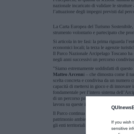
nazionale incaricato di validare le strutture
l’attuazione degli impegni previsti dal perc
La Carta Europea del Turismo Sostenibile, 
strumento volontario e partecipato che prom
Si articola in tre fasi: la prima riguarda l’e
economici locali; la terza le agenzie turistic
Il Parco Nazionale Arcipelago Toscano ha o
negli anni successivi un percorso condiviso 
"Siamo estremamente soddisfatti di questo 
Matteo Arcenn
i – che dimostra come il tu
scelta concreta e condivisa da un numero cr
capacità di mettersi in gioco e di innovare 
fondamentale per l’intero sistema dell’Arci
di un percorso partecipativo, fatto di colla
lavora su queste isole straordinarie".
QUInewsEl
Il Parco continua così a promuovere una stra
patrimonio ambientale e culturale dell’Arc
If you wish 
gli enti territoriali e gli operatori privati.
sensitive in