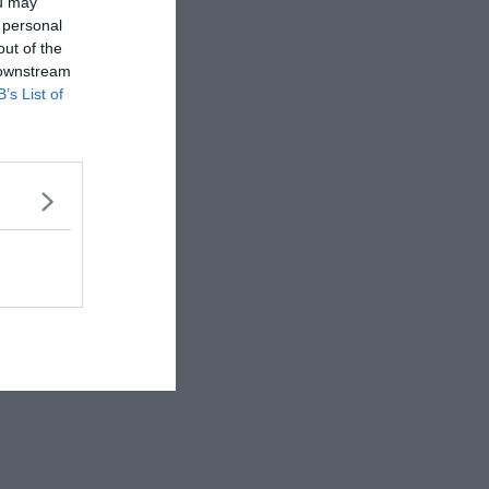
ou may
 personal
out of the
 downstream
B’s List of