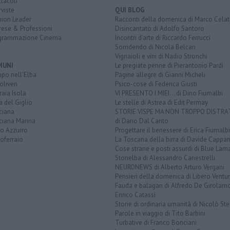
tacoli
rviste
QUI BLOG
nion Leader
Racconti della domenica di Marco Celat
rese & Professioni
Disincantato di Adolfo Santoro
grammazione Cinema
Incontri d'arte di Riccardo Ferrucci
Sorridendo di Nicola Belcari
Vignaioli e vini di Nadio Stronchi
MUNI
Le pregiate penne di Pierantonio Pardi
po nell'Elba
Pagine allegre di Gianni Micheli
liveri
Psico-cose di Federica Giusti
aia Isola
VI PRESENTO I MIEI... di Dino Fiumalbi
a del Giglio
Le stelle di Astrea di Edit Permay
ciana
STORIE VISPE MA NON TROPPO DISTR
ciana Marina
di Dario Dal Canto
to Azzurro
Progettare il benessere di Erica Fiumalbi
oferraio
La Toscana della birra di Davide Cappan
Cose strane e posti assurdi di Blue Lam
Storielba di Alessandro Canestrelli
NEURONEWS di Alberto Arturo Vergani
Pensieri della domenica di Libero Ventur
Fauda e balagan di Alfredo De Girolam
Enrico Catassi
Storie di ordinaria umanità di Nicolò Ste
Parole in viaggio di Tito Barbini
Turbative di Franco Bonciani