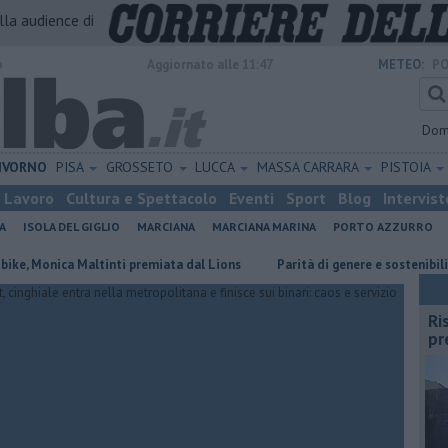
alla audience di
o
Aggiornato alle 11:47
METEO:
PO
Dom
IVORNO
PISA
GROSSETO
LUCCA
MASSA CARRARA
PISTOIA
Lavoro
Cultura e Spettacolo
Eventi
Sport
Blog
Intervist
A
ISOLA DEL GIGLIO
MARCIANA
MARCIANA MARINA
PORTO AZZURRO
nica Maltinti premiata dal Lions
Parità di genere e sostenibilità, premi
Ri
pr