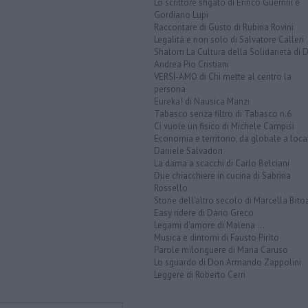
Lo scrittore sfigato di Enrico Guerrini e
Gordiano Lupi
Raccontare di Gusto di Rubina Rovini
Legalità e non solo di Salvatore Calleri
Shalom La Cultura della Solidarietà di 
Andrea Pio Cristiani
VERSI-AMO di Chi mette al centro la
persona
Eureka! di Nausica Manzi
Tabasco senza filtro di Tabasco n.6
Ci vuole un fisico di Michele Campisi
Economia e territorio, da globale a loca
Daniele Salvadori
La dama a scacchi di Carlo Belciani
Due chiacchiere in cucina di Sabrina
Rossello
Storie dell'altro secolo di Marcella Bito
Easy ridere di Dario Greco
Legami d'amore di Malena ...
Musica e dintorni di Fausto Pirìto
Parole milonguere di Maria Caruso
Lo sguardo di Don Armando Zappolini
Leggere di Roberto Cerri