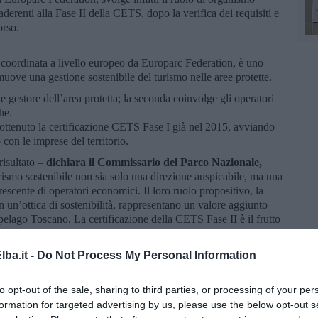
 aderenti alla Fase II della CETS, dopo la verifica dei requisiti e
orso.
coordinata a livello europeo da Europarc Federation, è uno
uove una gestione sostenibile del turismo nelle aree protette.
nte gestore dell’area protetta; la seconda coinvolge gli operatori
he.
ttenuto la certificazione CETS Fase I già nel 2015, avviando
con le imprese del territorio.
risultato –
dichiara il Commissario del Parco Nazionale,
rismo sostenibile non sia solo una direzione auspicabile, ma una
escente di operatori economici. Il loro ruolo propositivo, la
in un’ottica di sostenibilità, rappresentano un valore aggiunto
pelago Toscano. La certificazione della CETS Fase II è il frutto
borazione, ascolto e impegno quotidiano da parte di chi vive e
ba.it -
Do Not Process My Personal Information
tegia integrata di turismo sostenibile che valorizza il
ipelago Toscano, coinvolgendo attivamente le comunità locali,
to opt-out of the sale, sharing to third parties, or processing of your per
formation for targeted advertising by us, please use the below opt-out s