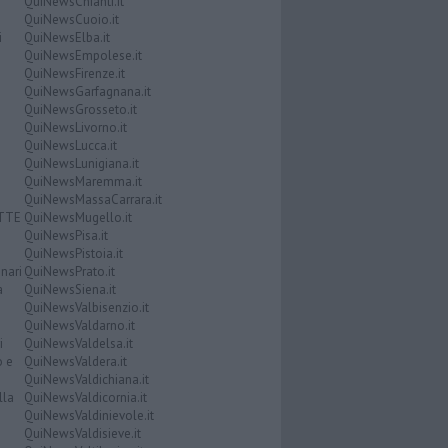
QuiNewsChianti.it
QuiNewsCuoio.it
i
QuiNewsElba.it
QuiNewsEmpolese.it
QuiNewsFirenze.it
QuiNewsGarfagnana.it
QuiNewsGrosseto.it
QuiNewsLivorno.it
QuiNewsLucca.it
QuiNewsLunigiana.it
QuiNewsMaremma.it
QuiNewsMassaCarrara.it
ATTE
QuiNewsMugello.it
QuiNewsPisa.it
QuiNewsPistoia.it
nari
QuiNewsPrato.it
a
QuiNewsSiena.it
QuiNewsValbisenzio.it
QuiNewsValdarno.it
i
QuiNewsValdelsa.it
o e
QuiNewsValdera.it
QuiNewsValdichiana.it
lla
QuiNewsValdicornia.it
QuiNewsValdinievole.it
QuiNewsValdisieve.it