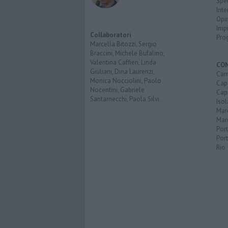
Spet
Inte
Opi
Imp
Collaboratori
Pro
Marcella Bitozzi, Sergio
Braccini, Michele Bufalino,
Valentina Caffieri, Linda
CO
Giuliani, Dina Laurenzi,
Cam
Monica Nocciolini, Paolo
Capo
Nocentini, Gabriele
Capr
Santarnecchi, Paola Silvi.
Isol
Mar
Mar
Por
Port
Rio