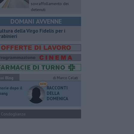
sovraffollamento dei
detenuti
DOMANI AVVENNE
ultura della Virgo Fidelis per i
rabinieri
ui Blog
di Marco Celati
RACCONTI
orie dopo il
DELLA
 bang
DOMENICA
Condoglianze