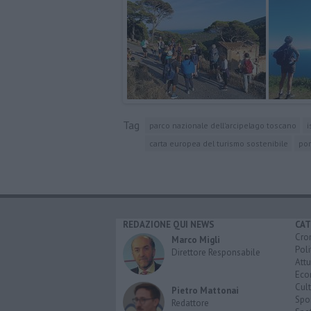
Tag
parco nazionale dell'arcipelago toscano
i
carta europea del turismo sostenibile
por
REDAZIONE QUI NEWS
CAT
Cro
Marco Migli
Poli
Direttore Responsabile
Attu
Eco
Cult
Pietro Mattonai
Spo
Redattore