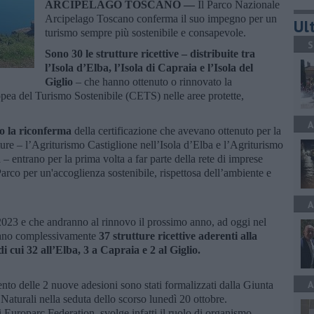
ARCIPELAGO TOSCANO —
Il Parco Nazionale
Arcipelago Toscano conferma il suo impegno per un
Ult
turismo sempre più sostenibile e consapevole.
S
Sono 30 le strutture ricettive – distribuite tra
l’Isola d’Elba, l’Isola di Capraia e l’Isola del
Giglio
– che hanno ottenuto o rinnovato la
ropea del Turismo Sostenibile (CETS) nelle aree protette,
A
o la riconferma
della certificazione che avevano ottenuto per la
ure – l’Agriturismo Castiglione nell’Isola d’Elba e l’Agriturismo
 – entrano per la prima volta a far parte della rete di imprese
 Parco per un'accoglienza sostenibile, rispettosa dell’ambiente e
A
el 2023 e che andranno al rinnovo il prossimo anno, ad oggi nel
rano complessivamente
37 strutture ricettive aderenti alla
 cui 32 all’Elba, 3 a Capraia e 2 al Giglio.
A
mento delle 2 nuove adesioni sono stati formalizzati dalla Giunta
Naturali nella seduta dello scorso lunedì 20 ottobre.
di Europarc Federation, svolge infatti il ruolo di organismo