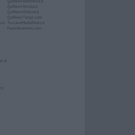
QuiNewsValtiberina.it
QuiNewsVersilia.it
QuiNewsVolterra.it
QuiNewsTango.com
Don
ToscanaMediaNews.it
Fiorentinanews.com
le di
zzi