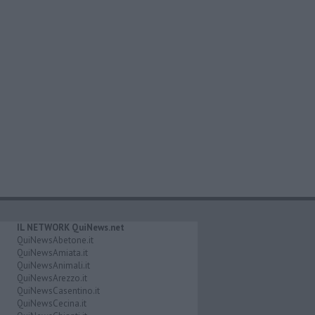
IL NETWORK QuiNews.net
QuiNewsAbetone.it
QuiNewsAmiata.it
QuiNewsAnimali.it
QuiNewsArezzo.it
QuiNewsCasentino.it
QuiNewsCecina.it