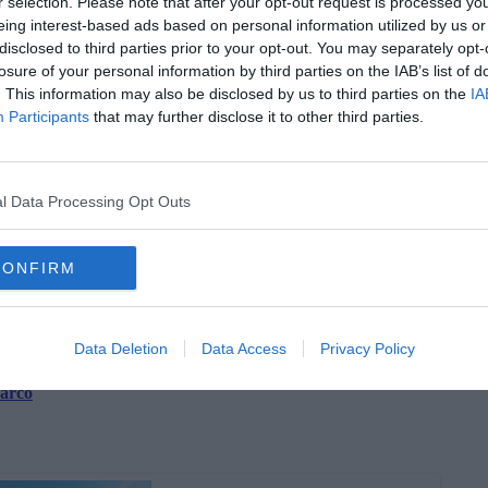
r selection. Please note that after your opt-out request is processed y
eing interest-based ads based on personal information utilized by us or
disclosed to third parties prior to your opt-out. You may separately opt-
losure of your personal information by third parties on the IAB’s list of
. This information may also be disclosed by us to third parties on the
IA
la d'Elba iscriviti alla
Newsletter QUInews ELBA.
Arriva
Participants
that may further disclose it to other third parties.
ettamente nella tua casella di posta.
l Data Processing Opt Outs
oscana iscriviti alla
Newsletter QUInews - ToscanaMedia.
amente nella tua casella di posta.
CONFIRM
sa
Data Deletion
Data Access
Privacy Policy
rocchio
Parco