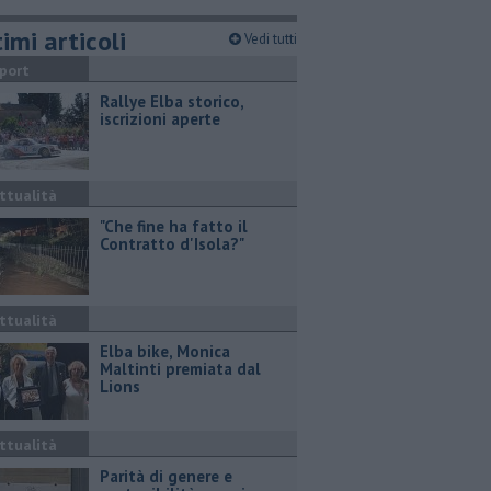
imi articoli
Vedi tutti
port
Rallye Elba storico,
iscrizioni aperte
ttualità
"Che fine ha fatto il
Contratto d'Isola?"
ttualità
Elba bike, Monica
Maltinti premiata dal
Lions
ttualità
Parità di genere e