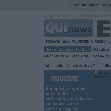
Questo sito contribuisce 
QUI
quotidiano online.
Percorso semplificat
TOSCANA
ELBA
VALDICORNIA
CECINA
L
Home
Cronaca
Politica
Attualità
CAMPO NELL'ELBA
CAPOLIVERI
CAPRAIA ISOL
zioni aperte
"Che fine ha fatto il Contratto d'Isola?"
Tutti i titoli:
Elba bike, Mo
Budapest, cinghiale
entra nella
metropolitana e finisce
sui binari: caos e
servizio sospeso