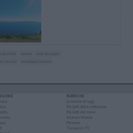
sola d'elba
capraia
isola del giglio
to vecchio
arcipelago toscano
EGORIE
RUBRICHE
naca
Le notizie di oggi
tica
Più Letti della settimana
alità
Più Letti del mese
nomia
Archivio Notizie
ura
Persone
rt
Toscani in TV