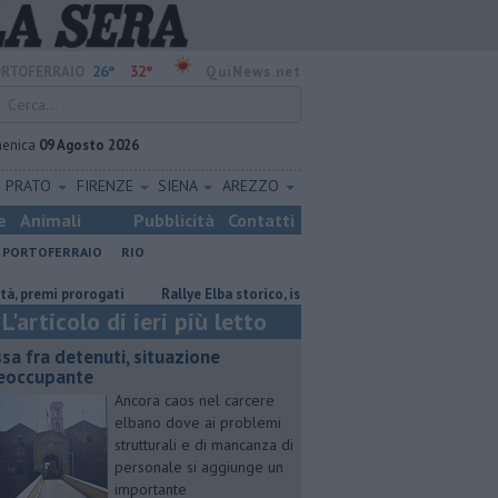
26°
32°
RTOFERRAIO
QuiNews.net
enica
09 Agosto 2026
PRATO
FIRENZE
SIENA
AREZZO
e
Animali
Pubblicità
Contatti
PORTOFERRAIO
RIO
 prorogati
Rallye Elba storico, iscrizioni aperte
"Che fine ha fatto 
L'articolo di ieri più letto
ssa fra detenuti, situazione
eoccupante
Ancora caos nel carcere
elbano dove ai problemi
strutturali e di mancanza di
personale si aggiunge un
importante