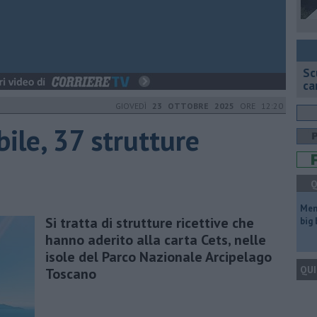
Sc
ca
GIOVEDÌ
23 OTTOBRE 2025
ORE 12:20
ile, 37 strutture
Q
Mem
Si tratta di strutture ricettive che
big
hanno aderito alla carta Cets, nelle
isole del Parco Nazionale Arcipelago
QUI
Toscano