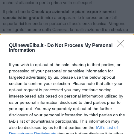
o che si affacciano per la prima volta sull'export.
Il primo bando
Check-up aziendali e piani export: servizi
specialistici gratuiti
mira a preparare le imprese potenziali
esportatrici fornendo un percorso di assistenza tecnica. Vengono
offerti gratuitamente dalla Camera: la realizzazione di un check-up
aziendale online per valutare il potenziale di export e la successiva
predisposizione di un Piano Export personalizzato per i mercati
QUInewsElba.it -
Do Not Process My Personal
target. Beneficeranno dei servizi gratuiti
le prime 7 domande
Information
regolari pervenute
. Invio delle domande tramite PEC all’indirizzo
cameradicommercio@pec.lg.camcom.it
entro il 18 Giugno 2026.
If you wish to opt-out of the sale, sharing to third parties, or
processing of your personal or sensitive information for
targeted advertising by us, please use the below opt-out
section to confirm your selection. Please note that after your
Il bando di sostegno all’internazionalizzazione
prevede
opt-out request is processed you may continue seeing
contributi a fondo perduto. L’avviso finanzia l'acquisizione di servizi
interest-based ads based on personal information utilized by
per lo sviluppo del commercio internazionale, attraverso voucher
us or personal information disclosed to third parties prior to
pari al 60% delle spese ammissibili, fino a un massimo di 2.500
your opt-out. You may separately opt-out of the further
euro per ogni micro, piccola o media impresa delle province di
disclosure of your personal information by third parties on the
Grosseto e Livorno. Sono previste premialità di 300euro per
IAB’s list of downstream participants. This information may
imprese femminili, società benefit, imprese sociali o in possesso di
also be disclosed by us to third parties on the
IAB’s List of
certificazione di genere o bilancio di sostenibilità e imprese con
rating di legalità. Tra le spese finanziabili l’analisi di mercato, la
Downstream Participants
that may further disclose it to other