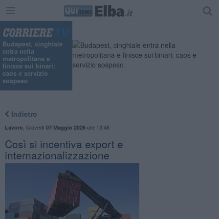
"
Budapest, cinghiale
entra nella
metropolitana e
finisce sui binari:
caos e servizio
sospeso
Indietro
,
Giovedì
ore 13:46
Lavoro
07 Maggio 2026
Così si incentiva export e
internazionalizzazione