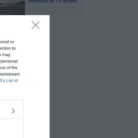
triennale da 7,5 milioni
sonal or
ection to
ou may
 personal
out of the
 downstream
B’s List of