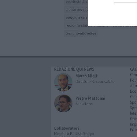
provincia di arezzo
impruneta
marradi
monte argentario
grosseto
capraia
ri
poggio a caiano
prato
montecatini val d
regioni a statuto ordinario
statuto specia
trentino-alto adige
REDAZIONE QUI NEWS
CAT
Cro
Marco Migli
Poli
Direttore Responsabile
Attu
Eco
Cult
Pietro Mattonai
Spo
Redattore
Spet
Inte
Opi
Imp
Collaboratori
Pro
Marcella Bitozzi, Sergio