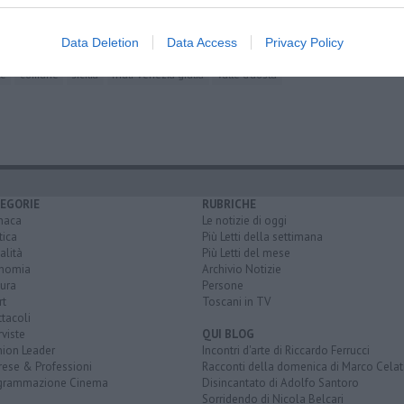
provincia di firenze
gavorrano
magliano in toscana
semproniano
o nell'elba
isola d'elba
ponte buggianese
provincia di pistoia
Data Deletion
Data Access
Privacy Policy
i cecina
santa maria a monte
provincia di pisa
italia
le
comune
sicilia
friuli-venezia giulia
valle d'aosta
EGORIE
RUBRICHE
naca
Le notizie di oggi
tica
Più Letti della settimana
alità
Più Letti del mese
nomia
Archivio Notizie
ura
Persone
rt
Toscani in TV
tacoli
rviste
QUI BLOG
nion Leader
Incontri d'arte di Riccardo Ferrucci
rese & Professioni
Racconti della domenica di Marco Celat
grammazione Cinema
Disincantato di Adolfo Santoro
Sorridendo di Nicola Belcari