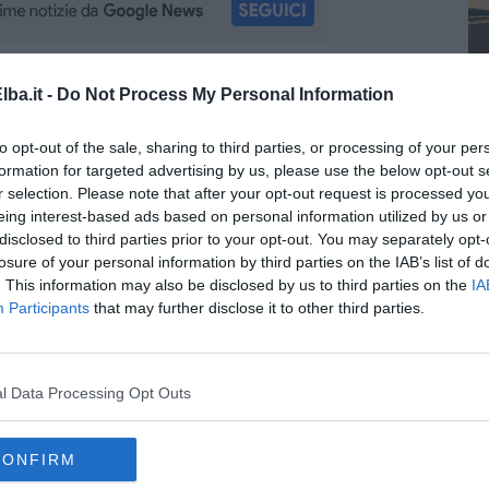
ba.it -
Do Not Process My Personal Information
la d'Elba iscriviti alla
Newsletter QUInews ELBA.
Arriva
ettamente nella tua casella di posta.
to opt-out of the sale, sharing to third parties, or processing of your per
formation for targeted advertising by us, please use the below opt-out s
r selection. Please note that after your opt-out request is processed y
oscana iscriviti alla
Newsletter QUInews - ToscanaMedia.
eing interest-based ads based on personal information utilized by us or
amente nella tua casella di posta.
disclosed to third parties prior to your opt-out. You may separately opt-
losure of your personal information by third parties on the IAB’s list of
. This information may also be disclosed by us to third parties on the
IA
Participants
that may further disclose it to other third parties.
munale
o Valentini
 dem
l Data Processing Opt Outs
io
sindaco
toscana
consiglio comunale
massa
pisa
siena
CONFIRM
polona
caprese michelangelo
laterina
pergine valdarno