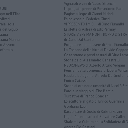
Vignaioli e vini di Nadio Stronchi
MUNI
Le pregiate penne di Pierantonio Pardi
po nell'Elba
Pagine allegre di Gianni Micheli
liveri
Psico-cose di Federica Giusti
aia Isola
VI PRESENTO I MIEI... di Dino Fiumalbi
a del Giglio
Le stelle di Astrea di Edit Permay
ciana
STORIE VISPE MA NON TROPPO DISTR
ciana Marina
di Dario Dal Canto
to Azzurro
Progettare il benessere di Erica Fiumalbi
oferraio
La Toscana della birra di Davide Cappan
Cose strane e posti assurdi di Blue Lam
Storielba di Alessandro Canestrelli
NEURONEWS di Alberto Arturo Vergani
Pensieri della domenica di Libero Ventur
Fauda e balagan di Alfredo De Girolam
Enrico Catassi
Storie di ordinaria umanità di Nicolò Ste
Parole in viaggio di Tito Barbini
Turbative di Franco Bonciani
Lo scrittore sfigato di Enrico Guerrini e
Gordiano Lupi
Raccontare di Gusto di Rubina Rovini
Legalità e non solo di Salvatore Calleri
Shalom La Cultura della Solidarietà di 
Andrea Pio Cristiani