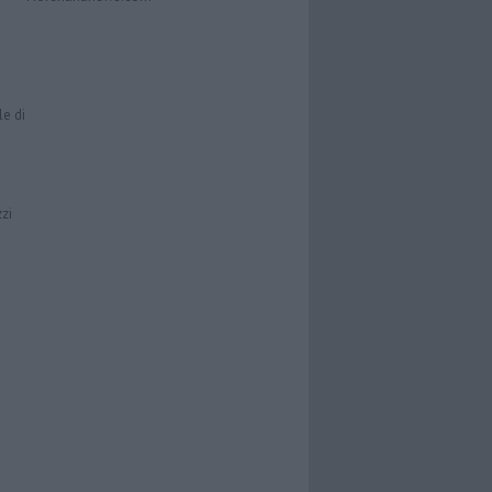
le di
zzi