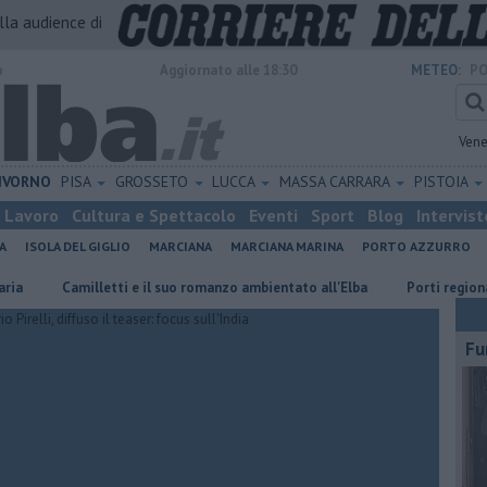
alla audience di
o
Aggiornato alle 18:30
METEO:
PO
Vene
IVORNO
PISA
GROSSETO
LUCCA
MASSA CARRARA
PISTOIA
Lavoro
Cultura e Spettacolo
Eventi
Sport
Blog
Intervist
A
ISOLA DEL GIGLIO
MARCIANA
MARCIANA MARINA
PORTO AZZURRO
Camilletti e il suo romanzo ambientato all'Elba
Porti regionali, piano
Fu