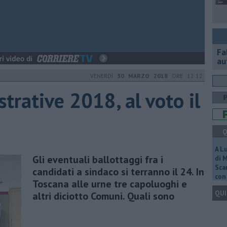
Fa
au
VENERDÌ
30 MARZO 2018
ORE 12:12
trative 2018, al voto il
Q
A L
Gli eventuali ballottaggi fra i
di 
Scar
candidati a sindaco si terranno il 24. In
con 
Toscana alle urne tre capoluoghi e
QUI
altri diciotto Comuni. Quali sono