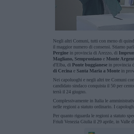
Negli altri Comuni, tutti con meno di quindi
il maggior numero di consensi. Stiamo par
Pergine
in provincia di Arezzo, di
Impru
Magliano, Semproniano
e
Monte Argent
d'Elba, di
Ponte buggianese
in provincia d
di Cecina
e
Santa Maria a Monte
in prov
Nei capoluoghi e negli altri tre Comuni con 
candidato sindaco conquista il 50 per cento
terrà il 24 giugno.
Complessivamente in Italia le amministrat
nelle regioni a statuto ordinario. I capolog
Per quanto riguarda le regioni a statuto spec
Friuli Venezia Giulia il 29 aprile, in Valle