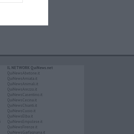
IL NETWORK QuiNews.net
QuiNewsAbetone.it
QuiNewsAmiata.it
QuiNewsAnimali.it
QuiNewsArezzo.it
QuiNewsCasentino.it
QuiNewsCecina.it
QuiNewsChianti.it
QuiNewsCuoio.it
QuiNewsElba.it
i
QuiNewsEmpolese.it
QuiNewsFirenze.it
QuiNewsGarfagnana.it