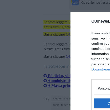
QUInewsEl
Se vuoi leggere le notizie principali dell'iso
gratis tutti i giorni alle 7:00 del mattino dir
If you wish 
Basta cliccare
QUI
sensitive in
confirm you
Se vuoi leggere le notizie principali della T
continue se
Arriva gratis tutti i giorni alle 20:00 dirett
information 
Basta cliccare
QUI
further disc
participants
Ti potrebbe interessare anche:
Downstream 
Pd diviso, si dimette il segretario co
Amministrative, il Pd sceglie il sindac
A Massa primarie di coalizione per i
Persona
Tag
elezioni amministrative
roma
ballottagg
campi bisenzio
pescia
pietrasanta
ca