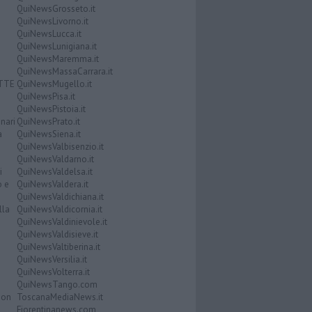
QuiNewsGrosseto.it
QuiNewsLivorno.it
QuiNewsLucca.it
QuiNewsLunigiana.it
QuiNewsMaremma.it
QuiNewsMassaCarrara.it
ATTE
QuiNewsMugello.it
QuiNewsPisa.it
QuiNewsPistoia.it
nari
QuiNewsPrato.it
a
QuiNewsSiena.it
QuiNewsValbisenzio.it
QuiNewsValdarno.it
i
QuiNewsValdelsa.it
o e
QuiNewsValdera.it
QuiNewsValdichiana.it
lla
QuiNewsValdicornia.it
QuiNewsValdinievole.it
QuiNewsValdisieve.it
QuiNewsValtiberina.it
QuiNewsVersilia.it
QuiNewsVolterra.it
QuiNewsTango.com
Don
ToscanaMediaNews.it
Fiorentinanews.com