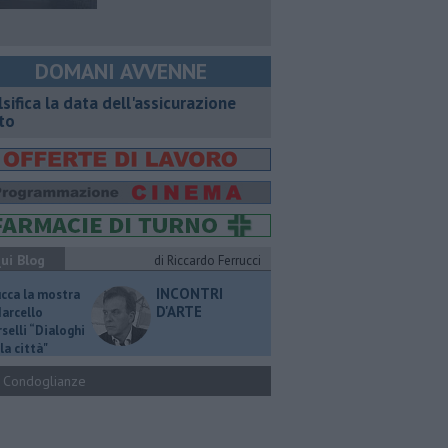
DOMANI AVVENNE
lsifica la data dell'assicurazione
to
ui Blog
di Riccardo Ferrucci
INCONTRI
ucca la mostra
D'ARTE
Marcello
selli “Dialoghi
la città"
Condoglianze