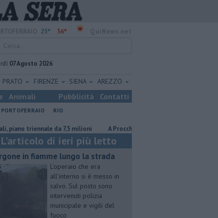
25°
36°
RTOFERRAIO
QuiNews.net
rdì
07 Agosto 2026
PRATO
FIRENZE
SIENA
AREZZO
e
Animali
Pubblicità
Contatti
PORTOFERRAIO
RIO
 triennale da 7,5 milioni
A Procchio Letizia Moratti tra ricordi, Expo e s
L'articolo di ieri più letto
rgone in fiamme lungo la strada
L'operaio che era
all'interno si è messo in
salvo. Sul posto sono
intervenuti polizia
municipale e vigili del
fuoco