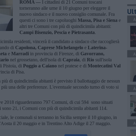
ROMA —
I cittadini di 21 Comuni toscani
torneranno alle urne il 10 giugno per eleggere il
Ult
nuovo sindaco e il nuovo consiglio comunale. Fra
A
questi ci sono i tre capoluoghi
Massa, Pisa e Siena
e
altri tre Comuni con più di quindicimila abitanti:
Campi Bisenzio, Pescia e Pietrasanta
.
cimila residenti, vincerà il candidato a sindaco che raccoglierà
lando di
Capolona, Caprese Michelangelo
e
Laterina-
neta
e
Marradi
in provincia di Firenze, di
Gavorrano,
A
ario
nel grossetano, dell'isola di
Capraia
, di
Rio
sull'isola
i Pistoia, di
Poggio a Caiano
nel pratese e di
Montecatini Val
incia di Pisa.
più di quindicimila abitanti è previsto il ballottaggio de nessun
 più una delle preferenze. L'eventuale secondo turno di voto si
A
ive 2018 riguarderanno 797 Comuni, di cui 594 sono situati
hi sono 21, i Comuni con più di quindicimila abitanti 114.
iale, le comunali si terranno in Sicilia sempre il 10 giugno, in
A
 d'Aosta il 20 maggio e in Trentino Alto Adige il 27 maggio.