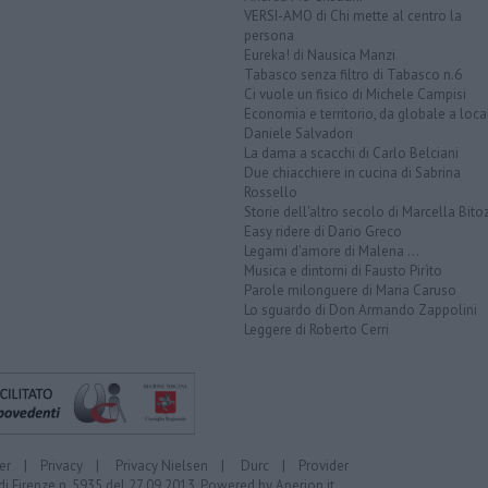
VERSI-AMO di Chi mette al centro la
persona
Eureka! di Nausica Manzi
Tabasco senza filtro di Tabasco n.6
Ci vuole un fisico di Michele Campisi
Economia e territorio, da globale a loca
Daniele Salvadori
La dama a scacchi di Carlo Belciani
Due chiacchiere in cucina di Sabrina
Rossello
Storie dell'altro secolo di Marcella Bito
Easy ridere di Dario Greco
Legami d'amore di Malena ...
Musica e dintorni di Fausto Pirìto
Parole milonguere di Maria Caruso
Lo sguardo di Don Armando Zappolini
Leggere di Roberto Cerri
er
|
Privacy
|
Privacy Nielsen
|
Durc
|
Provider
di Firenze n. 5935 del 27.09.2013. Powered by
Aperion.it