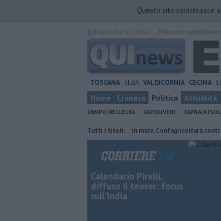
Questo sito contribuisce 
QUI
quotidiano online.
Percorso semplificat
TOSCANA
ELBA
VALDICORNIA
CECINA
L
Home
Cronaca
Politica
Attualità
CAMPO NELL'ELBA
CAPOLIVERI
CAPRAIA ISOL
ordi, Expo e sogni
Parco eolico in mare, Confagricoltura contraria
Tutti i titoli:
Calendario Pirelli,
diffuso il teaser: focus
sull'India