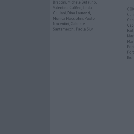
Braccini, Michele Bufalino,
Valentina Caffieri, Linda
CO
Giuliani, Dina Laurenzi,
Cam
Monica Nocciolini, Paolo
Capo
Nocentini, Gabriele
Capr
Santarnecchi, Paola Silvi.
Isol
Mar
Mar
Por
Port
Rio