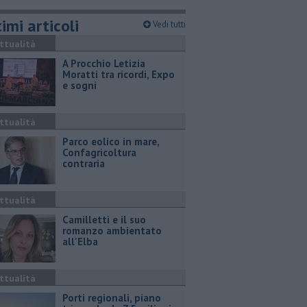
imi articoli
Vedi tutti
ttualità
A Procchio Letizia
Moratti tra ricordi, Expo
e sogni
ttualità
Parco eolico in mare,
Confagricoltura
contraria
ttualità
Camilletti e il suo
romanzo ambientato
all'Elba
ttualità
Porti regionali, piano