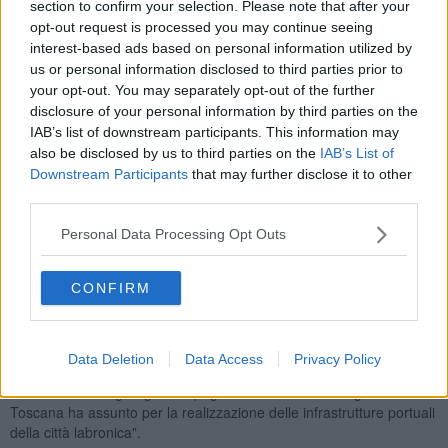
section to confirm your selection. Please note that after your
opt-out request is processed you may continue seeing
interest-based ads based on personal information utilized by
us or personal information disclosed to third parties prior to
"Voglio tuttavia precisare - prosegue Rossi - che l'articolo 7 della
your opt-out. You may separately opt-out of the further
legge 84 prevede che il MIT possa procedere alla nomina di un
disclosure of your personal information by third parties on the
commissario per un periodo massimo di sei mesi solo nei casi in cui
IAB’s list of downstream participants. This information may
non sia approvato il Piano operativo triennale, non siano approvati i
also be disclosed by us to third parties on the
IAB’s List of
bilanci nei termini o si evidenzi un disavanzo nel conto consuntivo.
Downstream Participants
that may further disclose it to other
Inoltre, l'articolo 8 della stessa legge stabilisce che il presidente
third parties.
dell'Autorità di Sistema portuale sia nominato dal Ministero d'intesa
con il presidente della Regione".
Personal Data Processing Opt Outs
"Poiché il periodo di commissariamento sarà presumibilmente di 12
mesi, quanti sono i mesi di interdizione dai pubblici uffici del
CONFIRM
presidente dell'Autorità portuale, ritengo opportuno chiedere al
ministro di essere convocato per concertare la nomina del
commissario - conclude Rossi - salvaguardando così il principio di
leale collaborazione tra lo Stato e la Regione e lo spirito della
Data Deletion
Data Access
Privacy Policy
stessa legge 84. Questa mia richiesta, infine, è fortemente motivata
anche in virtù degli ingenti impegni finanziari che la Regione
Toscana ha assunto per la realizzazione delle infrastrutture portuali
della città labronica".