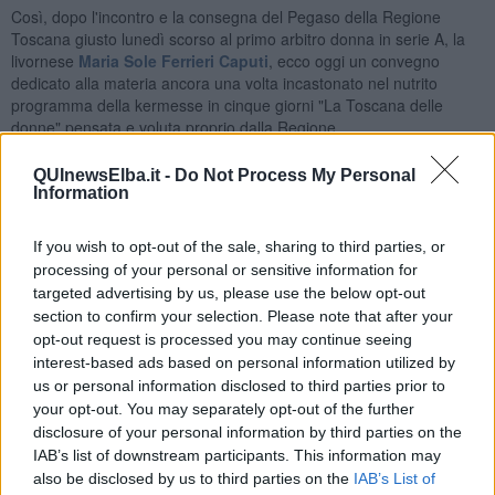
Così, dopo l'incontro e la consegna del Pegaso della Regione
Toscana giusto lunedì scorso al primo arbitro donna in serie A, la
livornese
Maria Sole Ferrieri Caputi
, ecco oggi un convegno
dedicato alla materia ancora una volta incastonato nel nutrito
programma della kermesse in cinque giorni "La Toscana delle
donne" pensata e voluta proprio dalla Regione.
QUInewsElba.it -
Do Not Process My Personal
Information
"Protagoniste, donne e calcio" è il titolo del'incontro svoltosi stamani
a Firenze presso il Centro Tecnico Federale di Coverciano che -
If you wish to opt-out of the sale, sharing to third parties, or
davanti a una folta platea - ha messo a confronto i principali
processing of your personal or sensitive information for
esponenti della scena calcistica femminile ma non solo.
targeted advertising by us, please use the below opt-out
section to confirm your selection. Please note that after your
Oltre al presidente della Toscana Eugenio Giani e alla capo di
opt-out request is processed you may continue seeing
gabinetto della Regione Cristina Manetti, sono intervenuti al
interest-based ads based on personal information utilized by
dibattito, tra gli altri, il presidente dell'Associazione italiana allenatori
us or personal information disclosed to third parties prior to
calcio (Aiac) Renzo Ulivieri, il presidente dell'Associazione italiana
your opt-out. You may separately opt-out of the further
arbitri (Aia) Alfredo Trentalange, il presidente della Divisione
disclosure of your personal information by third parties on the
Femminile della Federcalcio Ludovica Mantovani, il presidente della
IAB’s list of downstream participants. This information may
Figc Gabriele Gravina ed il presidente Assocalciatori Umberto
Calcagno.
also be disclosed by us to third parties on the
IAB’s List of