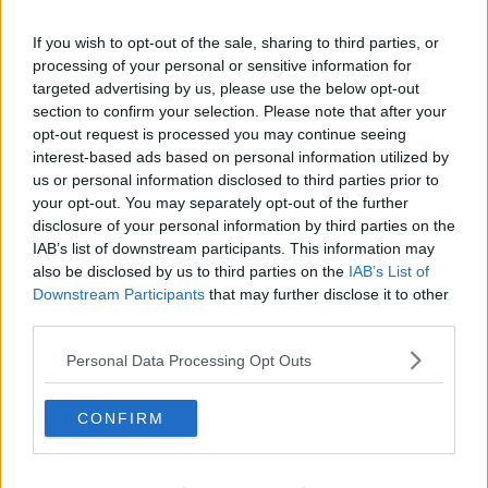
provveduto a vaccinare gli over 80, gli over 70 e gli ultra fragili, le
categorie prioritarie per età e patologia.
If you wish to opt-out of the sale, sharing to third parties, or
processing of your personal or sensitive information for
targeted advertising by us, please use the below opt-out
section to confirm your selection. Please note that after your
L’iniziativa del Governo, che sta lavorando per un’estate “Covid
opt-out request is processed you may continue seeing
free”, come si legge nella nota della Regione, si avvarrà della
interest-based ads based on personal information utilized by
collaborazione del Comune di Capraia, che ospiterà i vaccinatori.
us or personal information disclosed to third parties prior to
your opt-out. You may separately opt-out of the further
A causa della variabilità delle condizioni meteorologiche per
disclosure of your personal information by third parties on the
venerdì 7 Maggio è stato ritenuto opportuno il trasferimento dei
IAB’s list of downstream participants. This information may
vaccini già nella giornata di oggi, giovedì 6 Maggio.
also be disclosed by us to third parties on the
IAB’s List of
E' prevista l’esecuzione di circa 180 somministrazioni.
Downstream Participants
that may further disclose it to other
third parties.
“E’ una notizia che ho accolto con molto piacere e di cui ho
ringraziato personalmente il generale Figliuolo per avere inserito
Personal Data Processing Opt Outs
Capraia tra le isole minori 'Covid free' - ha commentato il
presidente della Regione,
Eugenio Giani
-. L’ho chiamato al
telefono per esprimere il mio apprezzamento su questa iniziativa,
CONFIRM
che ci lascia ben sperare in un’estate in cui si possa ritornare a
viaggiare in sicurezza, dando di nuovo slancio al turismo. La
Toscana farà la sua parte, al massimo delle sue possibilità, per