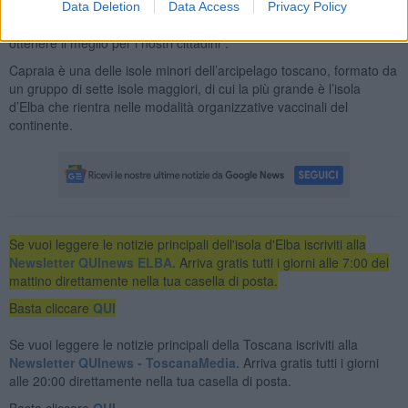
sostenere qualsiasi iniziativa del Governo, che vada in questa
Data Deletion
Data Access
Privacy Policy
direzione. Soltanto unendo le forze possiamo realmente ripartire e
ottenere il meglio per i nostri cittadini”.
Capraia è una delle isole minori dell’arcipelago toscano, formato da
un gruppo di sette isole maggiori, di cui la più grande è l’isola
d’Elba che rientra nelle modalità organizzative vaccinali del
continente.
Se vuoi leggere le notizie principali dell'isola d'Elba iscriviti alla
Newsletter QUInews ELBA.
Arriva gratis tutti i giorni alle 7:00 del
mattino direttamente nella tua casella di posta.
Basta cliccare
QUI
Se vuoi leggere le notizie principali della Toscana iscriviti alla
Newsletter QUInews - ToscanaMedia.
Arriva gratis tutti i giorni
alle 20:00 direttamente nella tua casella di posta.
Basta cliccare
QUI