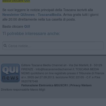
Basta cliccare
QUI
Se vuoi leggere le notizie principali della Toscana iscriviti alla
Newsletter QUInews - ToscanaMedia.
Arriva gratis tutti i giorni
alle 20:00 direttamente nella tua casella di posta.
Basta cliccare
QUI
Ti potrebbe interessare anche:
Editore Toscana Media Channel srl - Via Dei Martelli, 8 - 50129
FIRENZE - info@toscanamediachannel.it. TOSCANA MEDIA
NEWS quotidiano on line registrato presso il Tribunale di Firenze
al n. 5935 del 27.09.2013. Iscrizione ROC 22105 - C.F. e P.Iva
0620787048
Fatturazione Elettronica M5UXCR1 |
Privacy Nielsen
Direttore responsabile Marco Migli
Powered by
Aperion.it