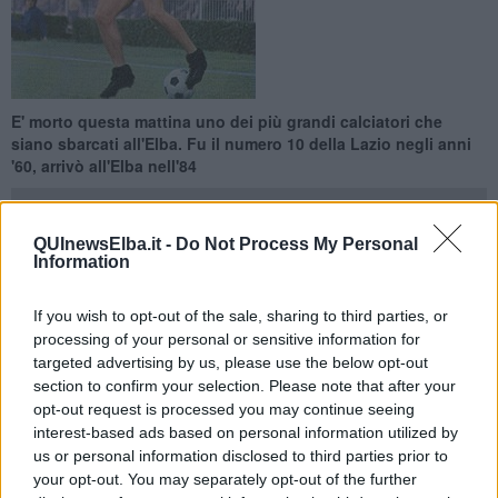
E' morto questa mattina uno dei più grandi calciatori che
siano sbarcati all'Elba. Fu il numero 10 della Lazio negli anni
'60, arrivò all'Elba nell'84
QUInewsElba.it -
Do Not Process My Personal
Information
PORTOFERRAIO —
Se n'è andato questa mattina uno degli
If you wish to opt-out of the sale, sharing to third parties, or
interpreti di quel calcio che non c'è più. Arrigo Dolso si è arreso alla
processing of your personal or sensitive information for
malattia che lo affliggeva e l'Elba perde il più prestigioso calciatore
targeted advertising by us, please use the below opt-out
che abbia calcato il rettangolo verde sull'isola.
section to confirm your selection. Please note that after your
68 anni, era nato a San Daniele del Friuli nel 1946 era stato il
opt-out request is processed you may continue seeing
fantasista della Lazio di Renato Gei. Mancino talentuoso e
interest-based ads based on personal information utilized by
irriverente, Dolso, cominciò a giocare nell'Udinese. Debuttò in serie
us or personal information disclosed to third parties prior to
C nella stagione 1964-65. Nel 1966 il grande salto: la Lazio lo
your opt-out. You may separately opt-out of the further
acquistò per 95 milioni. Con la maglia biancoceleste, Dolso debuttò