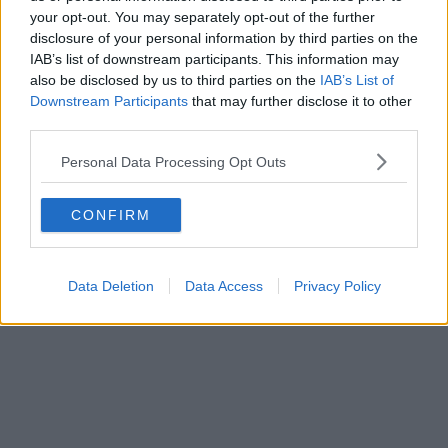
your opt-out. You may separately opt-out of the further
disclosure of your personal information by third parties on the
IAB’s list of downstream participants. This information may
also be disclosed by us to third parties on the
IAB’s List of
Downstream Participants
that may further disclose it to other
third parties.
Donnavventura nelle miniere dell'Elba
Personal Data Processing Opt Outs
L'appuntamento è per domenica
28 Giugno dalle 13,50
su
Rete 4.
Qua sotto è visibile l'anteprima video della trasmissione.
CONFIRM
Data Deletion
Data Access
Privacy Policy