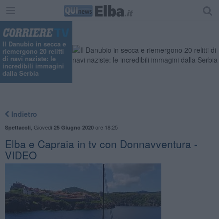
Il Danubio in secca e
riemergono 20 relitti
di navi naziste: le
incredibili immagini
dalla Serbia
Indietro
,
Giovedì
ore 18:25
Spettacoli
25 Giugno 2020
Elba e Capraia in tv con Donnavventura -
VIDEO