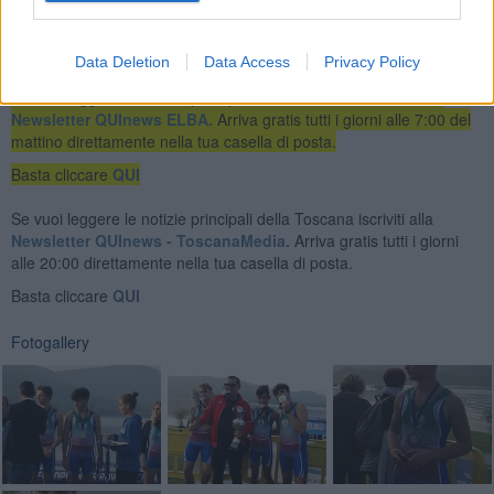
Data Deletion
Data Access
Privacy Policy
Se vuoi leggere le notizie principali dell'isola d'Elba iscriviti alla
Newsletter QUInews ELBA.
Arriva gratis tutti i giorni alle 7:00 del
mattino direttamente nella tua casella di posta.
Basta cliccare
QUI
Se vuoi leggere le notizie principali della Toscana iscriviti alla
Newsletter QUInews - ToscanaMedia.
Arriva gratis tutti i giorni
alle 20:00 direttamente nella tua casella di posta.
Basta cliccare
QUI
Fotogallery