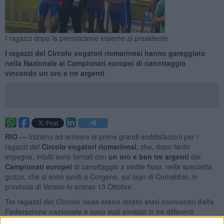
I ragazzi dopo la premiazione insieme al presidente
I ragazzi del Circolo vogatori riomarinesi hanno gareggiato
nella Nazionale ai Campionati europei di canottaggio
vincendo un oro e tre argenti
RIO —
Iniziano ad arrivare le prime grandi soddisfazioni per i
ragazzi del
Circolo vogatori riomarinesi
, che, dopo tanto
impegno, infatti sono tornati con
un oro e ben tre argenti
dai
Campionati europei
di canottaggio a sedile fisso, nella specialità
gozzo, che si sono svolti a Corgeno, sul lago di Comabbio, in
provincia di Varese lo scorso 13 Ottobre.
Tre ragazzi del Circolo riese erano infatti stati convocati dalla
Federazione nazionale
e sono stati smistati in tre differenti
imbarcazioni e categorie durante le gare nella Nazionale.