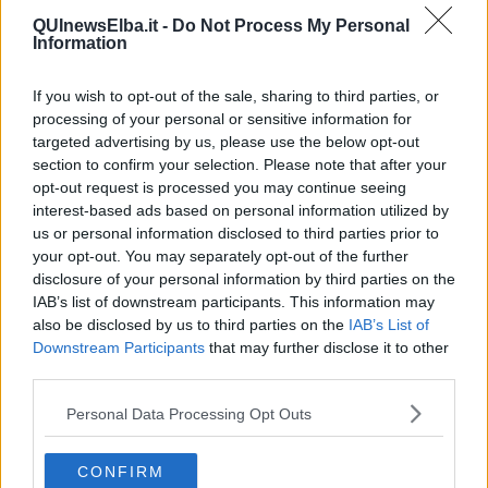
QUInewsElba.it -
Do Not Process My Personal
Information
Alessandro Canovaro
era timoniere nel gozzo maschile che ha
If you wish to opt-out of the sale, sharing to third parties, or
vinto
la medaglia d'oro
e con l'
imbarcazione femminile
che si è
processing of your personal or sensitive information for
piazzata al secondo posto,
Lorenzo Morganti,
invece è stato fra i
targeted advertising by us, please use the below opt-out
vogatori nell'equipaggio maschile che ha vinto la
medaglia
section to confirm your selection. Please note that after your
d'argento
, mentre
Christian Barone
ha vogato sull'imbarcazione
opt-out request is processed you may continue seeing
mista che si è
attestata seconda.
interest-based ads based on personal information utilized by
“Per noi del Circolo è stata una enorme
soddisfazione già la
us or personal information disclosed to third parties prior to
convocazione ai Campionati europei
-
ha detto il presidente del
your opt-out. You may separately opt-out of the further
CVR,
Antonio Regine -
ed è stata una grande emozione tornare a
disclosure of your personal information by third parties on the
casa con
quattro medagli
e perché questo ha ripagato i ragazzi
IAB’s list of downstream participants. This information may
per tutto l'impegno e la fatica della stagione. I ragazzi sia degli
also be disclosed by us to third parties on the
IAB’s List of
equipaggi maschili che femminili da oggi torneranno ad allenarsi”.
Downstream Participants
that may further disclose it to other
third parties.
“Da parte nostra come direttivo ci impegneremo per organizzare la
stagione 2019 – ha concluso il presidente - con la promessa di
Personal Data Processing Opt Outs
portare più frequentemente i ragazzi fuori in modo da potersi
confrontare con altri equipaggi”.
CONFIRM