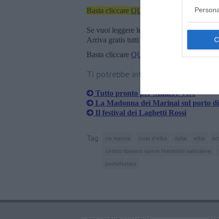
Persona
Basta cliccare
QUI
Se vuoi leggere le notizie principali della T
Arriva gratis tutti i giorni alle 20:00 dirett
Basta cliccare
QUI
Ti potrebbe interessare anche:
​Tutto pronto per Miniere Vive
La Madonna dei Marinai sul porto d
Il festival dei Laghetti Rossi
Tag
rio marina
isola d'elba
italia
elba
ar
centro italiano opere femminili salesiane
portoferraio