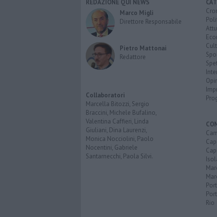
REDAZIONE QUI NEWS
CAT
Cro
Marco Migli
Poli
Direttore Responsabile
Attu
Eco
Cult
Pietro Mattonai
Spo
Redattore
Spet
Inte
Opi
Imp
Collaboratori
Pro
Marcella Bitozzi, Sergio
Braccini, Michele Bufalino,
Valentina Caffieri, Linda
CO
Giuliani, Dina Laurenzi,
Cam
Monica Nocciolini, Paolo
Capo
Nocentini, Gabriele
Capr
Santarnecchi, Paola Silvi.
Isol
Mar
Mar
Por
Port
Rio