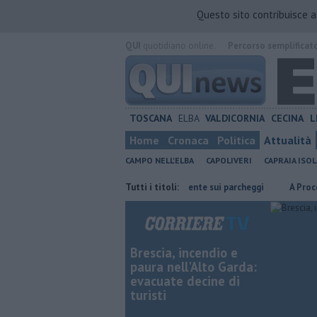
Questo sito contribuisce 
QUI
quotidiano online.
Percorso semplificat
TOSCANA
ELBA
VALDICORNIA
CECINA
L
Home
Cronaca
Politica
Attualità
CAMPO NELL'ELBA
CAPOLIVERI
CAPRAIA ISOL
e risparmiare
Porto Piombino, lente sui parcheggi
Tutti i titoli:
A Procchio Leti
Brescia, incendio e
paura nell'Alto Garda:
evacuate decine di
turisti