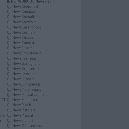
IL NETWORK QuiNews.net
QuiNewsAbetone.it
QuiNewsAmiata.it
QuiNewsAnimali.it
QuiNewsArezzo.it
QuiNewsCasentino.it
QuiNewsCecina.it
QuiNewsChianti.it
QuiNewsCuoio.it
QuiNewsElba.it
QuiNewsEmpolese.it
i
QuiNewsFirenze.it
QuiNewsGarfagnana.it
QuiNewsGrosseto.it
QuiNewsLivorno.it
QuiNewsLucca.it
QuiNewsLunigiana.it
QuiNewsMaremma.it
QuiNewsMassaCarrara.it
ATTE
QuiNewsMugello.it
QuiNewsPisa.it
QuiNewsPistoia.it
nari
QuiNewsPrato.it
a
QuiNewsSiena.it
QuiNewsValbisenzio.it