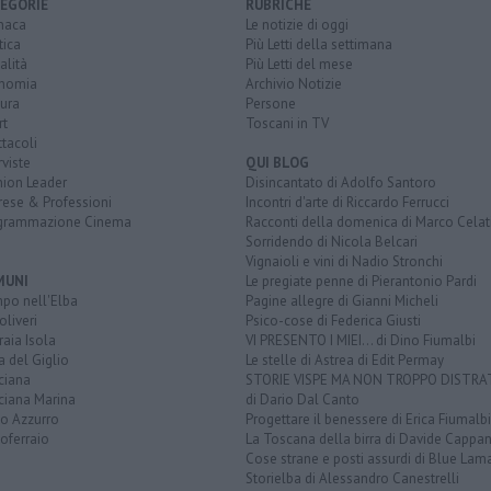
EGORIE
RUBRICHE
naca
Le notizie di oggi
tica
Più Letti della settimana
alità
Più Letti del mese
nomia
Archivio Notizie
ura
Persone
rt
Toscani in TV
tacoli
rviste
QUI BLOG
nion Leader
Disincantato di Adolfo Santoro
rese & Professioni
Incontri d'arte di Riccardo Ferrucci
grammazione Cinema
Racconti della domenica di Marco Celat
Sorridendo di Nicola Belcari
Vignaioli e vini di Nadio Stronchi
MUNI
Le pregiate penne di Pierantonio Pardi
po nell'Elba
Pagine allegre di Gianni Micheli
liveri
Psico-cose di Federica Giusti
aia Isola
VI PRESENTO I MIEI... di Dino Fiumalbi
a del Giglio
Le stelle di Astrea di Edit Permay
ciana
STORIE VISPE MA NON TROPPO DISTR
ciana Marina
di Dario Dal Canto
to Azzurro
Progettare il benessere di Erica Fiumalbi
oferraio
La Toscana della birra di Davide Cappan
Cose strane e posti assurdi di Blue Lam
Storielba di Alessandro Canestrelli