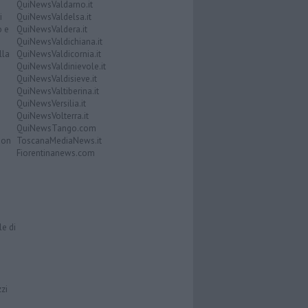
QuiNewsValdarno.it
i
QuiNewsValdelsa.it
o e
QuiNewsValdera.it
QuiNewsValdichiana.it
lla
QuiNewsValdicornia.it
QuiNewsValdinievole.it
QuiNewsValdisieve.it
QuiNewsValtiberina.it
QuiNewsVersilia.it
QuiNewsVolterra.it
QuiNewsTango.com
Don
ToscanaMediaNews.it
Fiorentinanews.com
le di
zzi