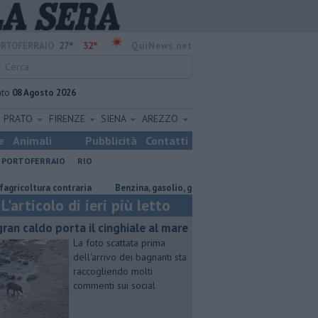
27°
32°
RTOFERRAIO
QuiNews.net
ato
08 Agosto 2026
PRATO
FIRENZE
SIENA
AREZZO
e
Animali
Pubblicità
Contatti
PORTOFERRAIO
RIO
ura contraria
​Benzina, gasolio, gpl, ecco dove risparmiare
Porto Pi
L'articolo di ieri più letto
 gran caldo porta il cinghiale al mare
La foto scattata prima
dell'arrivo dei bagnanti sta
raccogliendo molti
commenti sui social