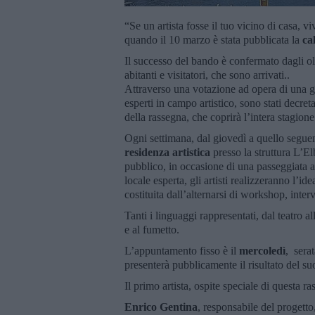
“Se un artista fosse il tuo vicino di casa, 
quando il 10 marzo è stata pubblicata la
ca
Il successo del bando è confermato dagli o
abitanti e visitatori, che sono arrivati..
Attraverso una votazione ad opera di una gi
esperti in campo artistico, sono stati decreta
della rassegna, che coprirà l’intera stagione
Ogni settimana, dal giovedì a quello seguen
residenza artistica
presso la struttura L’E
pubblico, in occasione di una passeggiata al
locale esperta, gli artisti realizzeranno l’ide
costituita dall’alternarsi di workshop, interv
Tanti i linguaggi rappresentati, dal teatro al
e al fumetto.
L’appuntamento fisso è il
mercoledì
, sera
presenterà pubblicamente il risultato del su
Il primo artista, ospite speciale di questa r
Enrico Gentina
, responsabile del progetto,