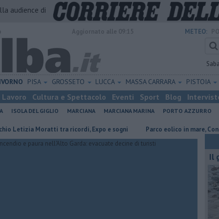
alla audience di
o
Aggiornato alle 09:15
METEO:
PO
Sab
IVORNO
PISA
GROSSETO
LUCCA
MASSA CARRARA
PISTOIA
Lavoro
Cultura e Spettacolo
Eventi
Sport
Blog
Intervist
A
ISOLA DEL GIGLIO
MARCIANA
MARCIANA MARINA
PORTO AZZURRO
zia Moratti tra ricordi, Expo e sogni
Parco eolico in mare, Confagricolt
Il