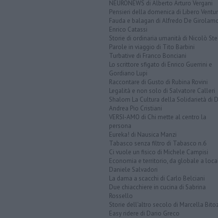
NEURONEWS di Alberto Arturo Vergani
Pensieri della domenica di Libero Ventur
Fauda e balagan di Alfredo De Girolam
Enrico Catassi
Storie di ordinaria umanità di Nicolò Ste
Parole in viaggio di Tito Barbini
Turbative di Franco Bonciani
Lo scrittore sfigato di Enrico Guerrini e
Gordiano Lupi
Raccontare di Gusto di Rubina Rovini
Legalità e non solo di Salvatore Calleri
Shalom La Cultura della Solidarietà di 
Andrea Pio Cristiani
VERSI-AMO di Chi mette al centro la
persona
Eureka! di Nausica Manzi
Tabasco senza filtro di Tabasco n.6
Ci vuole un fisico di Michele Campisi
Economia e territorio, da globale a loca
Daniele Salvadori
La dama a scacchi di Carlo Belciani
Due chiacchiere in cucina di Sabrina
Rossello
Storie dell'altro secolo di Marcella Bito
Easy ridere di Dario Greco