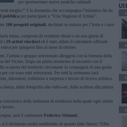
per sperimentare nuove pratiche culturali.
Ult
vivresti meglio?” è la domanda che accompagna l’iniziativa fin da
A
ll pubblica
per partecipare a “Una Stagione d’Artista”.
ltre
100 progetti originali
, declinati su misura per l’Isola e i suoi
uria mista, composta da residenti elbani e da una giuria di
ti i
19 artisti vincitori
ed è stato stilato il calendario ufficiale
A
 estiva per spingersi fino al mese di ottobre.
te, l’artista o gruppo selezionato alloggerà con la formula della
lba del Vicino. Dopo un primo momento di incontro con il
la scoperta del territorio circostante in compagnia di una guida
a per cui sono stati selezionati. Per tutti la settimana sarà
A
iste, laboratori, esibizioni a sorpresa e lavoro di ricerca artistica.
la danza, dalla fotografia alla video-art, dalla scultura alla pittura
ta conclusiva della settimana di residenza nella quale ogni artista
o lavoro.
A
assegna, sarà il cantautore
Federico Sirianni
.
 si è dichiarato molto soddisfatto di quanto fatto finora:
”Elba