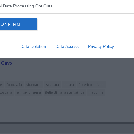
l Data Processing Opt Outs
oscana iscriviti alla
Newsletter QUInews - ToscanaMedia.
amente nella tua casella di posta.
CONFIRM
Data Deletion
Data Access
Privacy Policy
i Cavo
te
fotografia
videoarte
scultura
pittura
federico sirianni
toscana
emilia-romagna
figlie di maria ausiliatrice
madonna