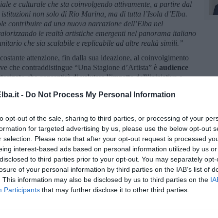
iale e culturale che sta coinvolgendo attivamente, a partire dal
e istituzioni non solo di Rio Marina, ma di tutta l’Isola d’Elba.
le contribuire ad una nuova narrazione dell’Elba nel
alorizzando le realtà artistiche emergenti nel panorama italiano
ario che sia scalabile e replicabile ad altre realtà simili.”
costante attenzione, fin dalla sua ideazione, al coinvolgimento
chiave che contraddistingue “Una Stagione d’Artista” è
audience
rtecipato che consentirà di valutare l’impatto dell’iniziativa e
ba.it -
Do Not Process My Personal Information
ibile dalla collaborazione con i partner: Municipale Teatro,
 Cuore, CIOFS FP Toscana, CIOFS FP Emilia-Romagna, Figlie di
to opt-out of the sale, sharing to third parties, or processing of your per
 Cenacolo, La Costa che Brilla, Pro Loco di Rio Marina e Cavo,
formation for targeted advertising by us, please use the below opt-out s
ne di Rio Marina
e con il patrocinio del
Comune di
r selection. Please note that after your opt-out request is processed y
eing interest-based ads based on personal information utilized by us or
disclosed to third parties prior to your opt-out. You may separately opt-
losure of your personal information by third parties on the IAB’s list of
. This information may also be disclosed by us to third parties on the
IA
Participants
that may further disclose it to other third parties.
la d'Elba iscriviti alla
Newsletter QUInews ELBA.
Arriva
ettamente nella tua casella di posta.