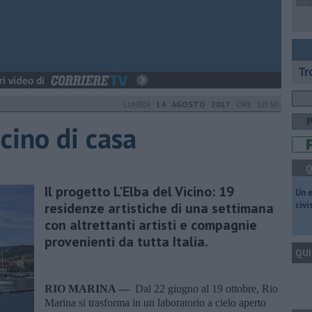
Tr
LUNEDÌ
14 AGOSTO 2017
ORE 10:30
icino di casa
Q
Il progetto L'Elba del Vicino: 19
​Un 
residenze artistiche di una settimana
civ
con altrettanti artisti e compagnie
provenienti da tutta Italia.
QUI
RIO MARINA —
Dal 22 giugno al 19 ottobre, Rio
Marina si trasforma in un laboratorio a cielo aperto