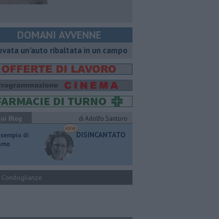
DOMANI AVVENNE
ovata un'auto ribaltata in un campo
ui Blog
di Adolfo Santoro
DISINCANTATO
esempio di
ismo
Condoglianze