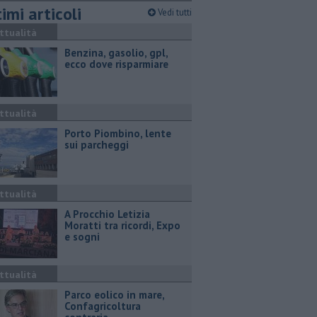
imi articoli
Vedi tutti
ttualità
​Benzina, gasolio, gpl,
ecco dove risparmiare
ttualità
Porto Piombino, lente
sui parcheggi
ttualità
A Procchio Letizia
Moratti tra ricordi, Expo
e sogni
ttualità
Parco eolico in mare,
Confagricoltura