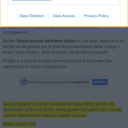
e stimata da tutti, ed oltre ad essere una collega è stata per due
legislature a Rio Marina assessore della giunta presieduta dal
sindaco Francesco Bosi e presidente del consiglio comunale nella
Data Deletion
Data Access
Privacy Policy
successiva amministrazione guidata da Paola Mancuso. Ci uniamo
al dolore della famiglia porgendo le nostre più sentite
condoglianze”.
Anche l'
Associazione Architetti elbani
in una nota "esprime le più
sentite condoglianze per la prematura scomparsa della collega e
amica Tania Roitero. Vicini al dolore dei familiari e parenti".
Al figlio e a tutta la famiglia come redazione di
QUInews Elba
esprimiamo le nostre condoglianze.
Se vuoi leggere le notizie principali dell'isola d'Elba iscriviti alla
Newsletter QUInews ELBA.
Arriva gratis tutti i giorni alle 7:00 del
mattino direttamente nella tua casella di posta.
Basta cliccare
QUI