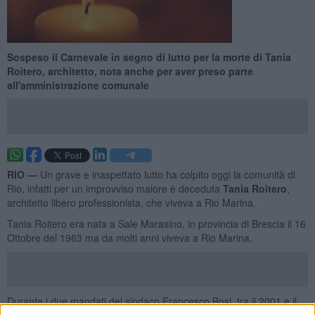
Sospeso il Carnevale in segno di lutto per la morte di Tania
Roitero, architetto, nota anche per aver preso parte
all'amministrazione comunale
RIO —
Un grave e inaspettato lutto ha colpito oggi la comunità di
Rio, infatti per un improvviso malore è deceduta
Tania Roitero
,
architetto libero professionista, che viveva a Rio Marina.
Tania Roitero era nata a Sale Marasino, in provincia di Brescia il 16
Ottobre del 1963 ma da molti anni viveva a Rio Marina.
Durante i due mandati del sindaco Francesco Bosi, tra il 2001 e il
2011, aveva ricoperto la carica di assessore e successivamente