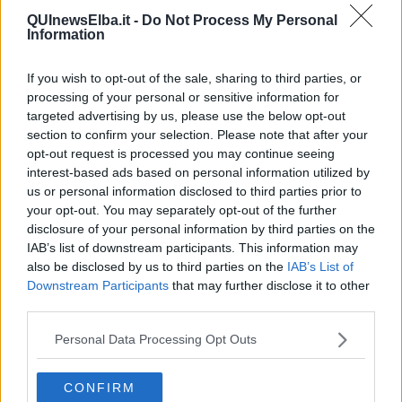
durante il mandato di Paola Mancuso era stata presidente del
QUInewsElba.it -
Do Not Process My Personal
Information
Consiglio comunale.
La scomparsa di Tania Roitero ha colpito molto i cittadini delle due
If you wish to opt-out of the sale, sharing to third parties, or
Rio e numerose sono state le manifestazioni di cordoglio in queste
processing of your personal or sensitive information for
ore.
targeted advertising by us, please use the below opt-out
Con il seguente messaggio la
Pro Loco di Rio
ha espresso il suo
section to confirm your selection. Please note that after your
cordoglio:
opt-out request is processed you may continue seeing
"È con immenso dolore e grande dispiacere che apprendiamo della
interest-based ads based on personal information utilized by
prematura scomparsa di Tania Roitero, stimata professionista e
us or personal information disclosed to third parties prior to
amica della Pro Loco di Rio. Giungano alla famiglia ed ai parenti
your opt-out. You may separately opt-out of the further
tutti, le nostre più sentite condoglianze. Da qui la decisione di
disclosure of your personal information by third parties on the
sospendere il Carnevale di sabato 23 a Cavo".
IAB’s list of downstream participants. This information may
also be disclosed by us to third parties on the
IAB’s List of
Anche dal
Comune di Portoferraio
arriva un messaggio di
Downstream Participants
that may further disclose it to other
cordoglio per la prematura scomparsa della donna.
third parties.
"Il sindaco di Portoferraio e l’amministrazione comunale tutta - si
legge in una nota - si uniscono al cordoglio di tutta l’Elba per la
Personal Data Processing Opt Outs
prematura scomparsa dell’architetto Tania Roitero, avvenuta
venerdì 22 febbraio 2019".
CONFIRM
“Tania – ricorda il sindaco
Mario Ferrari
– era persona conosciuta