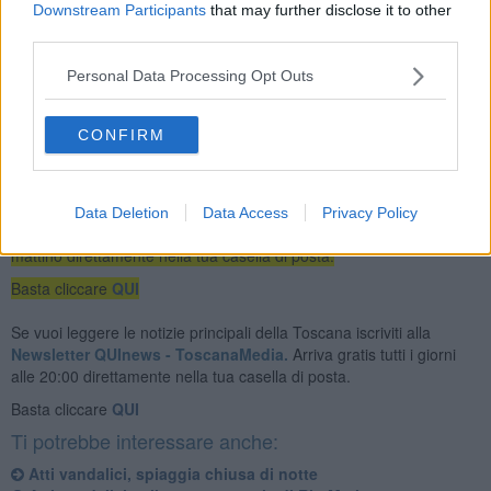
Downstream Participants
that may further disclose it to other
third parties.
"All’esito dell’attività saranno notiziate le Autorità competenti", si
conclude la nota.
Personal Data Processing Opt Outs
CONFIRM
Se vuoi leggere le notizie principali dell'isola d'Elba iscriviti alla
Data Deletion
Data Access
Privacy Policy
Newsletter QUInews ELBA.
Arriva gratis tutti i giorni alle 7:00 del
mattino direttamente nella tua casella di posta.
Basta cliccare
QUI
Se vuoi leggere le notizie principali della Toscana iscriviti alla
Newsletter QUInews - ToscanaMedia.
Arriva gratis tutti i giorni
alle 20:00 direttamente nella tua casella di posta.
Basta cliccare
QUI
Ti potrebbe interessare anche:
Atti vandalici, spiaggia chiusa di notte