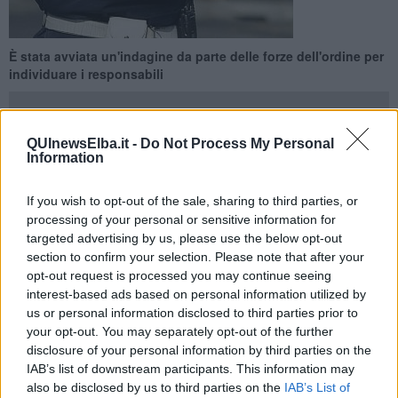
È stata avviata un'indagine da parte delle forze dell'ordine per
individuare i responsabili
QUInewsElba.it -
Do Not Process My Personal
Information
RIO —
Atti vandaluci sul lungomare di Rio Marina. Lo fa sapere
If you wish to opt-out of the sale, sharing to third parties, or
l'amministrazione comunale riese attraverso un post su Facebook.
processing of your personal or sensitive information for
"In merito agli spiacevoli, ultimi eventi occorsi sul nostro territorio, il
targeted advertising by us, please use the below opt-out
Comune di Rio fa sapere che il Corpo di Polizia Locale, attraverso
section to confirm your selection. Please note that after your
una tempestiva ed efficace rete di comunicazioni con tutte le forze
opt-out request is processed you may continue seeing
di polizia presenti sul territorio, si é attivato nell’avviare una serrata
interest-based ads based on personal information utilized by
attività di indagine finalizzata a risalire agli autori degli atti vandalici
us or personal information disclosed to third parties prior to
e dei danneggiamenti nonché ai soggetti che hanno lanciato in
your opt-out. You may separately opt-out of the further
mare parte delle basi cementizie a seguito del loro rinvenimento sul
disclosure of your personal information by third parties on the
luogo dei fatti", si legge nella nota.
IAB’s list of downstream participants. This information may
also be disclosed by us to third parties on the
IAB’s List of