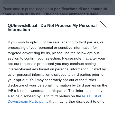
Ripartiamo in primo luogo dalla
pacificazione di una comunità
come quella di Rio nell’Elba che esce ammaccata dalla
fallimentare gestione De Santi
e soprattutto dalle qualità umane
e politiche di chi nel passato ha rappresentato il Partito
QUInewsElba.it -
Do Not Process My Personal
Democratico e tutto il centro sinistra nelle Istituzioni con onestà,
Information
correttezza e generosità, con la consapevolezza che
tutto il fango
gettato su persone perbene tornerà al mittente
dopo le
If you wish to opt-out of the sale, sharing to third parties, or
prossime elezioni amministrative.
processing of your personal or sensitive information for
Ripartiremo dallo spirito di chi ha votato sì, convinto di portare
targeted advertising by us, please use the below opt-out
queste due comunità in un futuro fatto di maggiori servizi alla
section to confirm your selection. Please note that after your
persona e di più lavoro. Dai giovani, che hanno contribuito in
opt-out request is processed you may continue seeing
maniera determinante nella fase del referendum e dalla loro voglia
interest-based ads based on personal information utilized by
di guardare a un domani che non li veda necessariamente
us or personal information disclosed to third parties prior to
emigrare dal nostro Comune ma che li consideri protagonisti attivi
your opt-out. You may separately opt-out of the further
della vita sociale della nostra Isola.
disclosure of your personal information by third parties on the
Ma
ripartiremo anche dalle ragioni vere di chi non era
IAB’s list of downstream participants. This information may
d’accordo con la fusione
, manifestando preoccupazioni legittime
also be disclosed by us to third parties on the
IAB’s List of
sui servizi e sulla qualità della vita soprattutto delle fasce più deboli,
Downstream Participants
that may further disclose it to other
bambini e anziani. Lo faremo con incontri pubblici che inizieranno
third parties.
già dalle prossime settimane. Una campagna d’ascolto che servirà