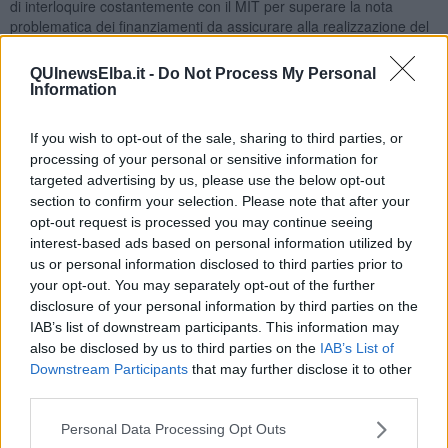
di interloquire costantemente con il MIT per superare la nota
problematica dei finanziamenti da assicurare alla realizzazione del
progetto, mentre in una logica di sviluppo integrato del territorio,
viene definito come obiettivo prioritario quello di consolidare
QUInewsElba.it -
Do Not Process My Personal
ulteriormente l'offerta insediativa
dell'Interporto Vespucci
,
Information
studiando un piano di azione per il reperimento di nuove aree e
servizi da mettere a disposizione delle imprese.
If you wish to opt-out of the sale, sharing to third parties, or
processing of your personal or sensitive information for
Rimanendo in tema di intermodalità, Guerrieri ha ricordato che
targeted advertising by us, please use the below opt-out
l'ente portuale provvederà infine a coinvolgere il cluster portuale e
section to confirm your selection. Please note that after your
l’Organismo della Risorsa Mare per i necessari approfondimenti sul
opt-out request is processed you may continue seeing
Piano del Ferro sia a Livorno che a Piombino. Di corrispondente
interest-based ads based on personal information utilized by
valenza, ed interesse, analoghe iniziative per i progetti relativi alla
us or personal information disclosed to third parties prior to
prevista viabilità di cintura del porto di Livorno e quelli relativi al II
lotto della SS398.
your opt-out. You may separately opt-out of the further
disclosure of your personal information by third parties on the
Altra colonna portante del POT, la cosiddetta Twin Transition, la
IAB’s list of downstream participants. This information may
doppia transizione,
quella digitale ed energetica
.
also be disclosed by us to third parties on the
IAB’s List of
Downstream Participants
that may further disclose it to other
Il presidente dell'AdSP ha voluto rimarcare come nel POT si
third parties.
definiscano le azioni attraverso le quali l'AdSP MTS punta ad
implementare, attraverso le proprie piattaforme digitali (MONICA, Il
Personal Data Processing Opt Outs
Tuscan Port Community System, lo Sportello Unico