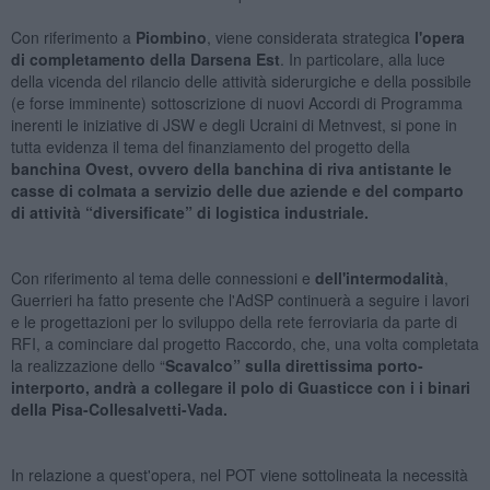
Con riferimento a
Piombino
, viene considerata strategica
l'opera
di completamento della Darsena Est
. In particolare, alla luce
della vicenda del rilancio delle attività siderurgiche e della possibile
(e forse imminente) sottoscrizione di nuovi Accordi di Programma
inerenti le iniziative di JSW e degli Ucraini di Metnvest, si pone in
tutta evidenza il tema del finanziamento del progetto della
banchina Ovest, ovvero della banchina di riva antistante le
casse di colmata a servizio delle due aziende e del comparto
di attività “diversificate” di logistica industriale.
Con riferimento al tema delle connessioni e
dell'intermodalità
,
Guerrieri ha fatto presente che l'AdSP continuerà a seguire i lavori
e le progettazioni per lo sviluppo della rete ferroviaria da parte di
RFI, a cominciare dal progetto Raccordo, che, una volta completata
la realizzazione dello “
Scavalco” sulla direttissima porto-
interporto, andrà a collegare il polo di Guasticce con i i binari
della Pisa-Collesalvetti-Vada.
In relazione a quest'opera, nel POT viene sottolineata la necessità