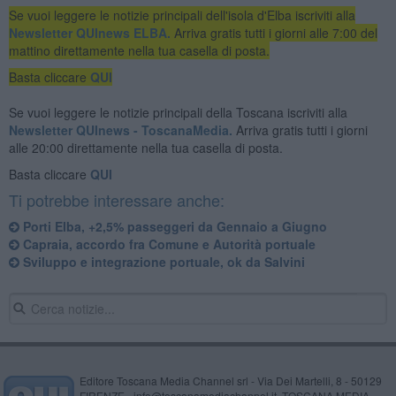
Se vuoi leggere le notizie principali dell'isola d'Elba iscriviti alla
Newsletter QUInews ELBA.
Arriva gratis tutti i giorni alle 7:00 del
mattino direttamente nella tua casella di posta.
Basta cliccare
QUI
Se vuoi leggere le notizie principali della Toscana iscriviti alla
Newsletter QUInews - ToscanaMedia.
Arriva gratis tutti i giorni
alle 20:00 direttamente nella tua casella di posta.
Basta cliccare
QUI
Ti potrebbe interessare anche:
Porti Elba, +2,5% passeggeri da Gennaio a Giugno
Capraia, accordo fra Comune e Autorità portuale
Sviluppo e integrazione portuale, ok da Salvini
Editore Toscana Media Channel srl - Via Dei Martelli, 8 - 50129
FIRENZE - info@toscanamediachannel.it. TOSCANA MEDIA