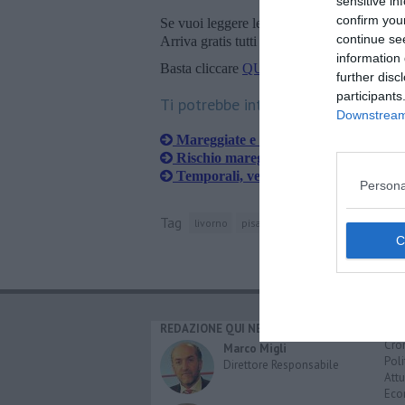
sensitive in
confirm you
Se vuoi leggere le notizie principali della T
continue se
Arriva gratis tutti i giorni alle 20:00 dirett
information 
Basta cliccare
QUI
further disc
participants
Ti potrebbe interessare anche:
Downstream 
Mareggiate e vento a 100 km orari
Rischio mareggiate, allerta prorogata
Temporali, vento e mareggiate, nuova
Persona
Tag
livorno
pisa
protezione civile
lunigia
REDAZIONE QUI NEWS
CAT
Cro
Marco Migli
Poli
Direttore Responsabile
Attu
Eco