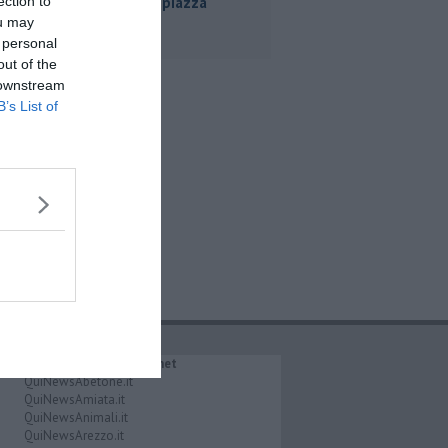
ection to
riempie la piazza
ou may
 personal
out of the
 downstream
B’s List of
IL NETWORK QuiNews.net
QuiNewsAbetone.it
QuiNewsAmiata.it
QuiNewsAnimali.it
QuiNewsArezzo.it