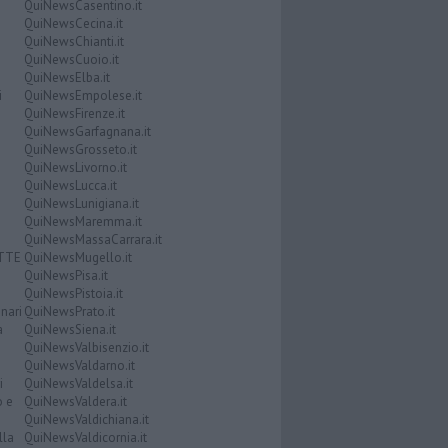
QuiNewsCasentino.it
QuiNewsCecina.it
QuiNewsChianti.it
QuiNewsCuoio.it
QuiNewsElba.it
i
QuiNewsEmpolese.it
QuiNewsFirenze.it
QuiNewsGarfagnana.it
QuiNewsGrosseto.it
QuiNewsLivorno.it
QuiNewsLucca.it
QuiNewsLunigiana.it
QuiNewsMaremma.it
QuiNewsMassaCarrara.it
ATTE
QuiNewsMugello.it
QuiNewsPisa.it
QuiNewsPistoia.it
nari
QuiNewsPrato.it
a
QuiNewsSiena.it
QuiNewsValbisenzio.it
QuiNewsValdarno.it
i
QuiNewsValdelsa.it
o e
QuiNewsValdera.it
QuiNewsValdichiana.it
lla
QuiNewsValdicornia.it