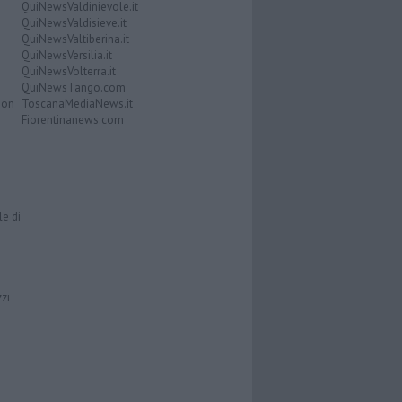
QuiNewsValdinievole.it
QuiNewsValdisieve.it
QuiNewsValtiberina.it
QuiNewsVersilia.it
QuiNewsVolterra.it
QuiNewsTango.com
Don
ToscanaMediaNews.it
Fiorentinanews.com
le di
zzi