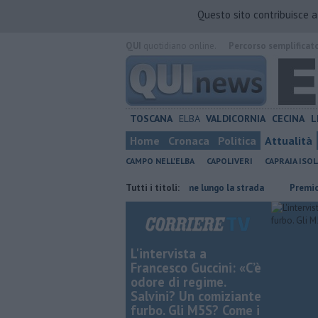
Questo sito contribuisce 
QUI
quotidiano online.
Percorso semplificat
TOSCANA
ELBA
VALDICORNIA
CECINA
L
Home
Cronaca
Politica
Attualità
CAMPO NELL'ELBA
CAPOLIVERI
CAPRAIA ISOL
 acque dell'Elba
Furgone in fiamme lungo la strada
Tutti i titoli:
Premio Strega,
L'intervista a
Francesco Guccini: «C’è
odore di regime.
Salvini? Un comiziante
furbo. Gli M5S? Come i