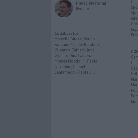
Cult
Pietro Mattonai
Spo
Redattore
Spet
Inte
Opi
Imp
Collaboratori
Pro
Marcella Bitozzi, Sergio
Braccini, Michele Bufalino,
Valentina Caffieri, Linda
CO
Giuliani, Dina Laurenzi,
Cam
Monica Nocciolini, Paolo
Capo
Nocentini, Gabriele
Capr
Santarnecchi, Paola Silvi.
Isol
Mar
Mar
Por
Port
Rio