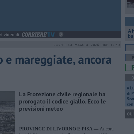
A 
ba
GIOVEDÌ
14 MAGGIO 2026
ORE 17:30
o e mareggiate, ancora
Q
A L
La Protezione civile regionale ha
di 
Scar
prorogato il codice giallo. Ecco le
con 
previsioni meteo
QUI
PROVINCE DI LIVORNO E PISA —
Ancora