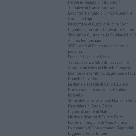
Parole in viaggio di Tito Barbini
Turbative di Franco Bonciani
Lo scrittore sfigato di Enrico Guerrini e
Gordiano Lupi
Raccontare di Gusto di Rubina Rovini
Legalità e non solo di Salvatore Calleri
Shalom La Cultura della Solidarietà di 
Andrea Pio Cristiani
VERSI-AMO di Chi mette al centro la
persona
Eureka! di Nausica Manzi
Tabasco senza filtro di Tabasco n.6
Ci vuole un fisico di Michele Campisi
Economia e territorio, da globale a loca
Daniele Salvadori
La dama a scacchi di Carlo Belciani
Due chiacchiere in cucina di Sabrina
Rossello
Storie dell'altro secolo di Marcella Bito
Easy ridere di Dario Greco
Legami d'amore di Malena ...
Musica e dintorni di Fausto Pirìto
Parole milonguere di Maria Caruso
Lo sguardo di Don Armando Zappolini
Leggere di Roberto Cerri