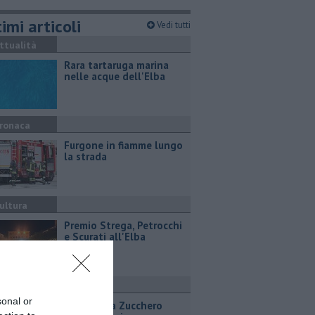
imi articoli
Vedi tutti
ttualità
Rara tartaruga marina
nelle acque dell'Elba
ronaca
Furgone in fiamme lungo
la strada
ultura
Premio Strega, Petrocchi
e Scurati all'Elba
ttualità
sonal or
Il tributo a Zucchero