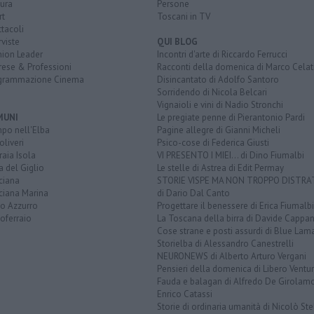
ura
Persone
rt
Toscani in TV
tacoli
rviste
QUI BLOG
nion Leader
Incontri d'arte di Riccardo Ferrucci
rese & Professioni
Racconti della domenica di Marco Celat
grammazione Cinema
Disincantato di Adolfo Santoro
Sorridendo di Nicola Belcari
Vignaioli e vini di Nadio Stronchi
MUNI
Le pregiate penne di Pierantonio Pardi
po nell'Elba
Pagine allegre di Gianni Micheli
liveri
Psico-cose di Federica Giusti
aia Isola
VI PRESENTO I MIEI... di Dino Fiumalbi
a del Giglio
Le stelle di Astrea di Edit Permay
ciana
STORIE VISPE MA NON TROPPO DISTR
ciana Marina
di Dario Dal Canto
to Azzurro
Progettare il benessere di Erica Fiumalbi
oferraio
La Toscana della birra di Davide Cappan
Cose strane e posti assurdi di Blue Lam
Storielba di Alessandro Canestrelli
NEURONEWS di Alberto Arturo Vergani
Pensieri della domenica di Libero Ventur
Fauda e balagan di Alfredo De Girolam
Enrico Catassi
Storie di ordinaria umanità di Nicolò Ste