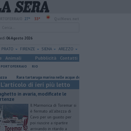
27°
33°
RTOFERRAIO
QuiNews.net
vedì
06 Agosto 2026
PRATO
FIRENZE
SIENA
AREZZO
e
Animali
Pubblicità
Contatti
PORTOFERRAIO
RIO
Rara tartaruga marina nelle acque dell'Elba
Furgone in fiamme lungo 
L'articolo di ieri più letto
aghetto in avaria, modificate le
rtenze
Il Marmorica di Toremar si
è fermato all'altezza di
Cavo per un guasto per
poi riuscire a ripartire
arrivando in ritardo a