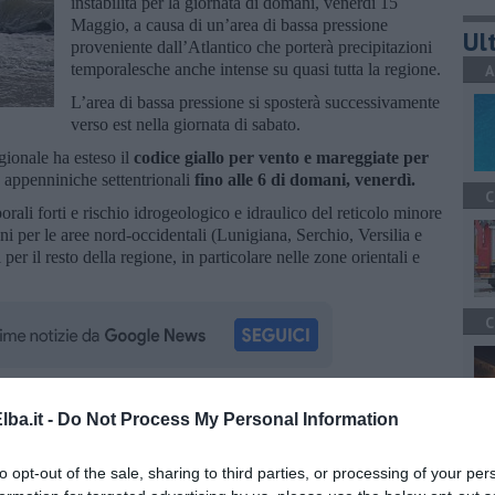
instabilità per la giornata di domani, venerdì 15
Maggio, a causa di un’area di bassa pressione
Ult
proveniente dall’Atlantico che porterà precipitazioni
temporalesche anche intense su quasi tutta la regione.
A
L’area di bassa pressione si sposterà successivamente
verso est nella giornata di sabato.
gionale ha esteso il
codice giallo per vento e mareggiate per
 e appenniniche settentrionali
fino alle 6 di domani, venerdì.
C
rali forti e rischio idrogeologico e idraulico del reticolo minore
ni per le aree nord-occidentali (Lunigiana, Serchio, Versilia e
er il resto della regione, in particolare nelle zone orientali e
C
ba.it -
Do Not Process My Personal Information
la d'Elba iscriviti alla
Newsletter QUInews ELBA.
Arriva
ettamente nella tua casella di posta.
A
to opt-out of the sale, sharing to third parties, or processing of your per