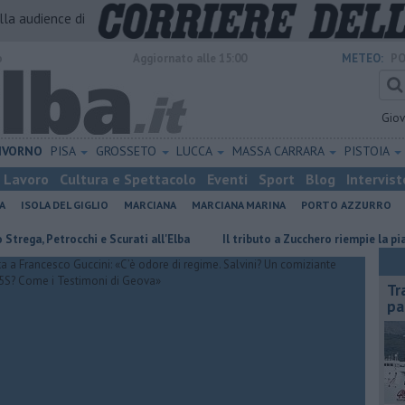
alla audience di
o
Aggiornato alle 15:00
METEO:
PO
Gio
IVORNO
PISA
GROSSETO
LUCCA
MASSA CARRARA
PISTOIA
Lavoro
Cultura e Spettacolo
Eventi
Sport
Blog
Intervist
A
ISOLA DEL GIGLIO
MARCIANA
MARCIANA MARINA
PORTO AZZURRO
 Petrocchi e Scurati all'Elba
Il tributo a Zucchero riempie la piazza
Tr
pa