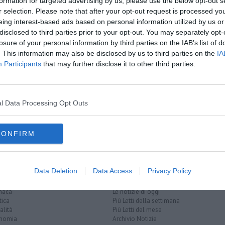
formation for targeted advertising by us, please use the below opt-out s
r selection. Please note that after your opt-out request is processed y
oscana iscriviti alla
Newsletter QUInews - ToscanaMedia.
eing interest-based ads based on personal information utilized by us or
amente nella tua casella di posta.
disclosed to third parties prior to your opt-out. You may separately opt-
losure of your personal information by third parties on the IAB’s list of
. This information may also be disclosed by us to third parties on the
IA
Participants
that may further disclose it to other third parties.
 allerta
l Data Processing Opt Outs
na
serchio
versilia
reno
CONFIRM
Data Deletion
Data Access
Privacy Policy
EGORIE
RUBRICHE
naca
Le notizie di oggi
tica
Più Letti della settimana
alità
Più Letti del mese
nomia
Archivio Notizie