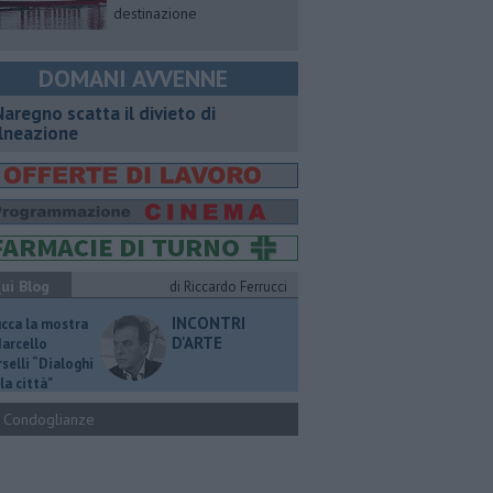
destinazione
DOMANI AVVENNE
Naregno scatta il divieto di
lneazione
ui Blog
di Riccardo Ferrucci
INCONTRI
ucca la mostra
D'ARTE
Marcello
selli “Dialoghi
la città"
Condoglianze