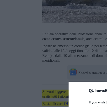
La Sala operativa delle Protezione civile re
costa centro settentrionale
, aree centrali
Inoltre ha emesso un codice giallo per tempo
valido dalle 18 di oggi fino alle 12 di doma
Reno) e dalle 10 alla mezzanotte di domani p
meridionali.
QUInewsEl
Se vuoi leggere le notizie principali dell'iso
gratis tutti i giorni alle 7:00 del mattino dir
If you wish 
Basta cliccare
QUI