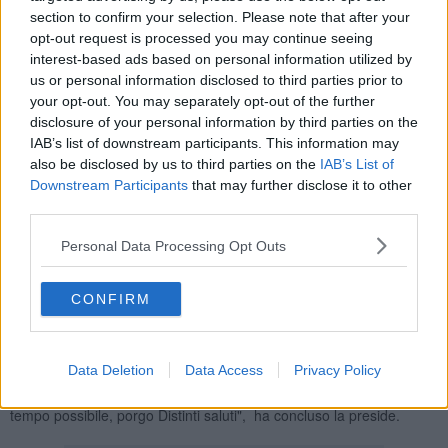
section to confirm your selection. Please note that after your
opt-out request is processed you may continue seeing
interest-based ads based on personal information utilized by
Lo ha comunicato la dirigente di istituto, professoressa Alessandra
us or personal information disclosed to third parties prior to
Rando, attraverso una lettera rivolta a studenti, famiglie e docenti.
your opt-out. You may separately opt-out of the further
"Cari studenti, cari genitori e cari docenti, - ha scritto la preside -
disclosure of your personal information by third parties on the
purtroppo mi trovo costretta ad informarvi che, a
causa della
IAB’s list of downstream participants. This information may
rottura di una cisterna a Giugno scorso, nella sede del Grigolo
also be disclosed by us to third parties on the
IAB’s List of
la pressione dell’acqua non è sufficiente a farla arrivare nei
Downstream Participants
that may further disclose it to other
bagni del primo e secondo piano e l’impianto antincendio non
third parties.
risulta funzionante
".
"Ciò premesso, - ha spiegato la preside - considerato che la
Personal Data Processing Opt Outs
Provincia di Livorno ha individuato la ditta affidataria dei lavori di
manutenzione della cisterna, lavori che dovrebbero concludersi
CONFIRM
entro fine Settembre, e la prioritaria sicurezza dei ragazzi, per
le
prime due settimane di scuola tutti gli studenti del Grigolo
seguiranno le lezioni nella sede di Concia di Terra
, secondo
l’orario che verrà pubblicato sul sito lunedì p.v".
Data Deletion
Data Access
Privacy Policy
"Nella speranza che la situazione torni alla normalità nel più breve
tempo possibile, porgo Distinti saluti", ha concluso la preside.