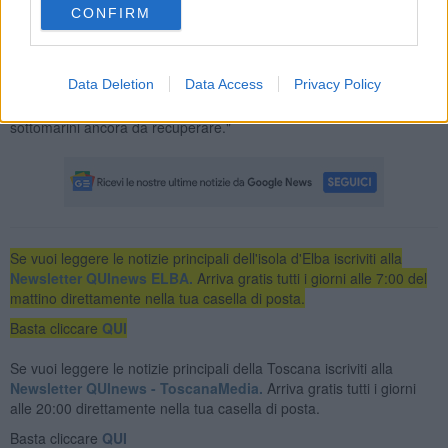
CONFIRM
recuperare i resti dell’imbarcazione
entro il mese di ottobre.
“Si tratta di un’operazione importante, alla quale il Ministro tiene
particolarmente e che sarebbe la prima di questo genere. – afferma
Data Deletion
Data Access
Privacy Policy
Caligiore –
Un esperimento che potrebbe poi essere replicato
in altre aree sensibili italiane nelle quali sono presenti relitti
sottomarini ancora da recuperare."
Se vuoi leggere le notizie principali dell'isola d'Elba iscriviti alla
Newsletter QUInews ELBA.
Arriva gratis tutti i giorni alle 7:00 del
mattino direttamente nella tua casella di posta.
Basta cliccare
QUI
Se vuoi leggere le notizie principali della Toscana iscriviti alla
Newsletter QUInews - ToscanaMedia.
Arriva gratis tutti i giorni
alle 20:00 direttamente nella tua casella di posta.
Basta cliccare
QUI