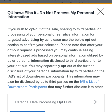
recupero del relitto del peschereccio
Bora Bora
della Marina di
Porto San Stefano, finito contro la scogliera dell’isola di Montecristo
QUInewsElba.it -
Do Not Process My Personal
nel giugno dello scorso anno. In particolare, il Ministro ha dato
Information
mandato all’Ammiraglio
Aurelio Caligiore,
Capo Reparto
ambientale marino del Corpo delle Capitanerie di Porto, di studiare
l’esistenza dei presupposti per poter procedere alle operazioni di
If you wish to opt-out of the sale, sharing to third parties, or
recupero del relitto.
processing of your personal or sensitive information for
targeted advertising by us, please use the below opt-out
section to confirm your selection. Please note that after your
opt-out request is processed you may continue seeing
interest-based ads based on personal information utilized by
Obiettivo dell’operazione, evitare che la presenza del relitto in mare
us or personal information disclosed to third parties prior to
possa arrecare danni all’ecosistema marino
: basti pensare alla
presenza di legni trattati, che rientrano nella tipologia di rifiuto
your opt-out. You may separately opt-out of the further
speciale.
disclosure of your personal information by third parties on the
IAB’s list of downstream participants. This information may
Si è perciò riunito oggi, per la prima volta, un gruppo di lavoro
also be disclosed by us to third parties on the
IAB’s List of
costituito dal presidente di Federparchi Giampiero Sammuri, da
Downstream Participants
that may further disclose it to other
rappresentanti degli imprenditori elbani, dal capitano Mario Lanera,
third parties.
da rappresentanti dell’impresa Sales e subacquei del Porto di
Piombino, ai quali sono state fornite indicazioni tecniche per il piano
Personal Data Processing Opt Outs
operativo di recupero.
Obiettivo prefissato, come spiegano dal ministero, è infatti riuscire a