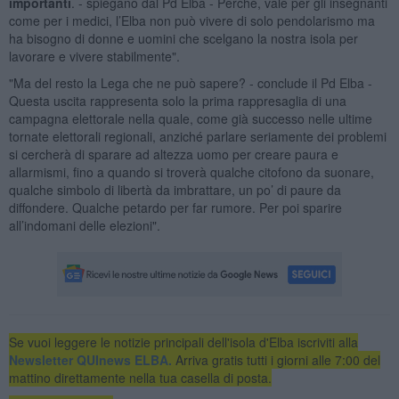
importanti
. - spiegano dal Pd Elba - Perché, vale per gli insegnanti
come per i medici, l’Elba non può vivere di solo pendolarismo ma
ha bisogno di donne e uomini che scelgano la nostra isola per
lavorare e vivere stabilmente".
"Ma del resto la Lega che ne può sapere? - conclude il Pd Elba -
Questa uscita rappresenta solo la prima rappresaglia di una
campagna elettorale nella quale, come già successo nelle ultime
tornate elettorali regionali, anziché parlare seriamente dei problemi
si cercherà di sparare ad altezza uomo per creare paura e
allarmismi, fino a quando si troverà qualche citofono da suonare,
qualche simbolo di libertà da imbrattare, un po’ di paure da
diffondere. Qualche petardo per far rumore. Per poi sparire
all’indomani delle elezioni".
Se vuoi leggere le notizie principali dell'isola d'Elba iscriviti alla
Newsletter QUInews ELBA.
Arriva gratis tutti i giorni alle 7:00 del
mattino direttamente nella tua casella di posta.