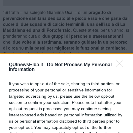
“Si tratta – ha spiegato Giannina Usai – di un
progetto di
prevenzione sanitaria dedicato alle piccole isole che parte dal
cuore di due squadre di calcio femminili: una dell'isola di La
Maddalena ed una di Portoferraio
. Queste atlete, per un anno, si
prenderanno cura di
due gruppi di persone ultrasessantenni
che, due volte alla settimana, saranno guidate in un percorso
di circa 10 mila passi per migliorare le funzionalità cardiache.
Questa attività motoria costante ha funzione di prevenzione
sanitaria: meno patologie comportano meno terapie, quindi un
QUInewsElba.it -
Do Not Process My Personal
beneficio per le persone ma anche un beneficio per la finanza
Information
sanitaria pubblica. Le isole minori, da sempre, lamentano servizi
essenziali, quali quelli sanitari, carenti e l'azione integrata tra
istituzioni pubbliche e Associazioni private può contribuire a dare
If you wish to opt-out of the sale, sharing to third parties, or
qualche risposta senza neanche gravare sulla finanza pubblica”.
processing of your personal or sensitive information for
targeted advertising by us, please use the below opt-out
La
Fondazione Cardioteam
, che è già stata presente a
section to confirm your selection. Please note that after your
Portoferraio con l’ iniziativa “
Una vela per il cuore”
, che si è tenuta
opt-out request is processed you may continue seeing
dal 14 al 26 aprile scorsi,
supporterà il progetto facendo lo
interest-based ads based on personal information utilized by
screening cardiologico
iniziale al gruppo di persone che
us or personal information disclosed to third parties prior to
parteciperanno al progetto e lo screening cardiologico a
distanza
di un anno per verificare gli effetti di questa attività motoria in
your opt-out. You may separately opt-out of the further