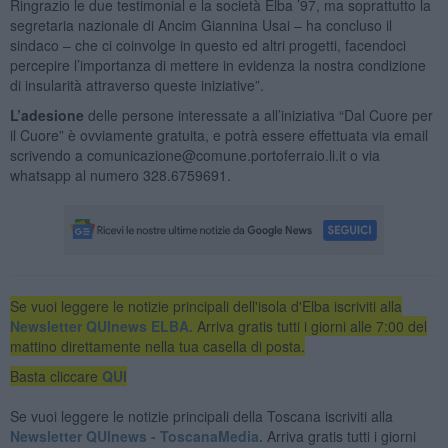
Ringrazio le due testimonial e la società Elba ’97, ma soprattutto la
segretaria nazionale di Ancim Giannina Usai – ha concluso il
sindaco – che ci coinvolge in questo ed altri progetti, facendoci
percepire l’importanza di mettere in evidenza la nostra condizione
di insularità attraverso queste iniziative”.
L’adesione
delle persone interessate a all’iniziativa “Dal Cuore per
il Cuore” è ovviamente gratuita, e potrà essere effettuata via email
scrivendo a comunicazione@comune.portoferraio.li.it o via
whatsapp al numero 328.6759691.
Se vuoi leggere le notizie principali dell'isola d'Elba iscriviti alla
Newsletter QUInews ELBA.
Arriva gratis tutti i giorni alle 7:00 del
mattino direttamente nella tua casella di posta.
Basta cliccare
QUI
Se vuoi leggere le notizie principali della Toscana iscriviti alla
Newsletter QUInews - ToscanaMedia.
Arriva gratis tutti i giorni