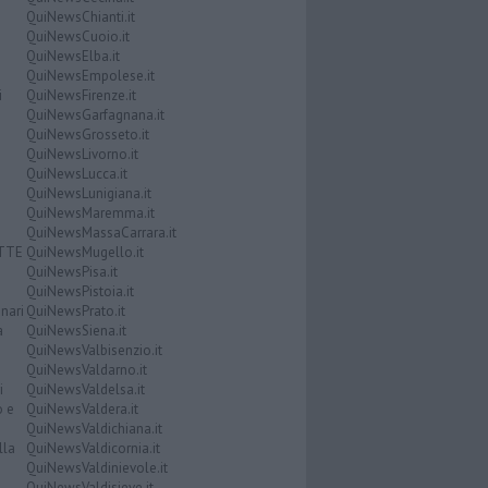
QuiNewsChianti.it
QuiNewsCuoio.it
QuiNewsElba.it
QuiNewsEmpolese.it
i
QuiNewsFirenze.it
QuiNewsGarfagnana.it
QuiNewsGrosseto.it
QuiNewsLivorno.it
QuiNewsLucca.it
QuiNewsLunigiana.it
QuiNewsMaremma.it
QuiNewsMassaCarrara.it
ATTE
QuiNewsMugello.it
QuiNewsPisa.it
QuiNewsPistoia.it
nari
QuiNewsPrato.it
a
QuiNewsSiena.it
QuiNewsValbisenzio.it
QuiNewsValdarno.it
i
QuiNewsValdelsa.it
o e
QuiNewsValdera.it
QuiNewsValdichiana.it
lla
QuiNewsValdicornia.it
QuiNewsValdinievole.it
QuiNewsValdisieve.it