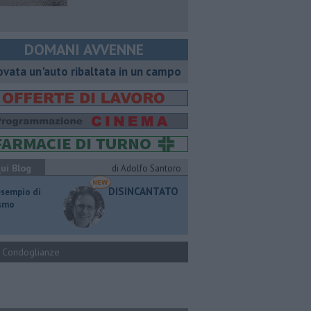
DOMANI AVVENNE
ovata un'auto ribaltata in un campo
ui Blog
di Adolfo Santoro
DISINCANTATO
esempio di
ismo
Condoglianze