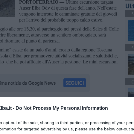
PORTOFERRAIO —
Ultima escursione targata
Ult
Auser Elba Odv di questa fase dell'anno. Nell'estate
S
vengono interrotte le camminate gratuite del giovedì
per l'arrivo del probabile troppo caldo estivo.
io alle ore 15,30, al parcheggio nei pressi della Sales di Colle
rire liberamente, attraverso un sentiero ombreggiato, sarà
oi ritornare al punto di partenza.
S
ino" esiste da un paio d'anni, creato dalla regione Toscana
sola d'Elba, per promuovere attività socializzanti e salutistiche,
aio che ha poi affidato all'Auser la gestione. Le mini escursioni
C
la d'Elba iscriviti alla
Newsletter QUInews ELBA.
Arriva
ba.it -
Do Not Process My Personal Information
ettamente nella tua casella di posta.
C
to opt-out of the sale, sharing to third parties, or processing of your per
formation for targeted advertising by us, please use the below opt-out s
oscana iscriviti alla
Newsletter QUInews - ToscanaMedia.