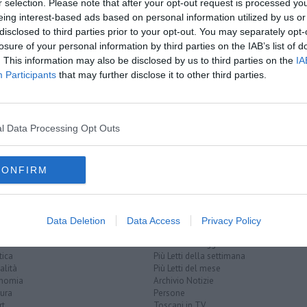
r selection. Please note that after your opt-out request is processed y
amente nella tua casella di posta.
eing interest-based ads based on personal information utilized by us or
disclosed to third parties prior to your opt-out. You may separately opt-
losure of your personal information by third parties on the IAB’s list of
. This information may also be disclosed by us to third parties on the
IA
Participants
that may further disclose it to other third parties.
ba
ntamento
l Data Processing Opt Outs
serchio
CONFIRM
Data Deletion
Data Access
Privacy Policy
EGORIE
RUBRICHE
naca
Le notizie di oggi
tica
Più Letti della settimana
alità
Più Letti del mese
nomia
Archivio Notizie
ura
Persone
rt
Toscani in TV