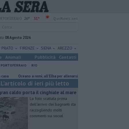
26°
31°
RTOFERRAIO
QuiNews.net
ato
08 Agosto 2026
PRATO
FIRENZE
SIENA
AREZZO
e
Animali
Pubblicità
Contatti
PORTOFERRAIO
RIO
Oceano a remi, all'Elba per allenarsi
Mola, "troppi rifiuti e barche sul
L'articolo di ieri più letto
 gran caldo porta il cinghiale al mare
La foto scattata prima
dell'arrivo dei bagnanti sta
raccogliendo molti
commenti sui social