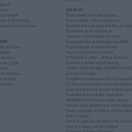
tacoli
rviste
QUI BLOG
nion Leader
Disincantato di Adolfo Santoro
rese & Professioni
Incontri d'arte di Riccardo Ferrucci
grammazione Cinema
Racconti della domenica di Marco Celat
Sorridendo di Nicola Belcari
Vignaioli e vini di Nadio Stronchi
MUNI
Le pregiate penne di Pierantonio Pardi
po nell'Elba
Pagine allegre di Gianni Micheli
liveri
Psico-cose di Federica Giusti
aia Isola
VI PRESENTO I MIEI... di Dino Fiumalbi
a del Giglio
Le stelle di Astrea di Edit Permay
ciana
STORIE VISPE MA NON TROPPO DISTR
ciana Marina
di Dario Dal Canto
to Azzurro
Progettare il benessere di Erica Fiumalbi
oferraio
La Toscana della birra di Davide Cappan
Cose strane e posti assurdi di Blue Lam
Storielba di Alessandro Canestrelli
NEURONEWS di Alberto Arturo Vergani
Pensieri della domenica di Libero Ventur
Fauda e balagan di Alfredo De Girolam
Enrico Catassi
Storie di ordinaria umanità di Nicolò Ste
Parole in viaggio di Tito Barbini
Turbative di Franco Bonciani