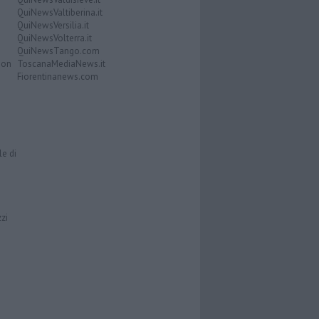
QuiNewsValtiberina.it
QuiNewsVersilia.it
QuiNewsVolterra.it
QuiNewsTango.com
Don
ToscanaMediaNews.it
Fiorentinanews.com
le di
zzi