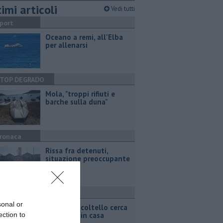
imi articoli
Vedi tutti
port
Oceano a remi, all'Elba
per allenarsi
TOP DEGRADO
Mola, "troppi rifiuti e
barche sulla duna"
ronaca
Rissa fra detenuti,
situazione preoccupante
ronaca
sonal or
Armato di coltello cerca
ection to
di entrare in casa