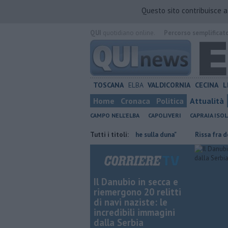
Questo sito contribuisce 
QUI
quotidiano online.
Percorso semplificat
TOSCANA
ELBA
VALDICORNIA
CECINA
L
Home
Cronaca
Politica
Attualità
CAMPO NELL'ELBA
CAPOLIVERI
CAPRAIA ISOL
lenarsi
Mola, "troppi rifiuti e barche sulla duna"
Tutti i titoli:
Rissa fra detenuti
Il Danubio in secca e
riemergono 20 relitti
di navi naziste: le
incredibili immagini
dalla Serbia