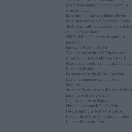
Lo scrittore sfigato di Enrico Guerrini e
Gordiano Lupi
Raccontare di Gusto di Rubina Rovini
Legalità e non solo di Salvatore Calleri
Shalom La Cultura della Solidarietà di 
Andrea Pio Cristiani
VERSI-AMO di Chi mette al centro la
persona
Eureka! di Nausica Manzi
Tabasco senza filtro di Tabasco n.6
Ci vuole un fisico di Michele Campisi
Economia e territorio, da globale a loca
Daniele Salvadori
La dama a scacchi di Carlo Belciani
Due chiacchiere in cucina di Sabrina
Rossello
Storie dell'altro secolo di Marcella Bito
Easy ridere di Dario Greco
Legami d'amore di Malena ...
Musica e dintorni di Fausto Pirìto
Parole milonguere di Maria Caruso
Lo sguardo di Don Armando Zappolini
Leggere di Roberto Cerri