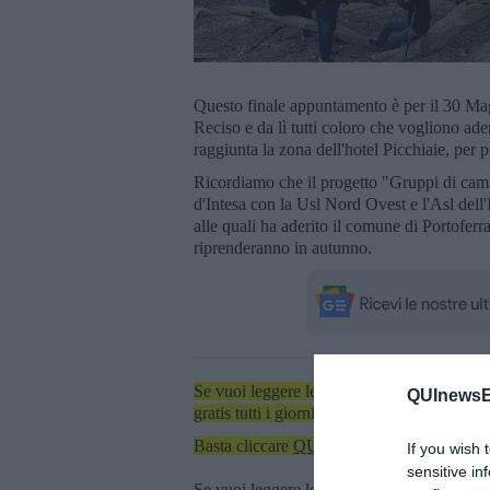
Questo finale appuntamento è per il 30 Magg
Reciso e da lì tutti coloro che vogliono ade
raggiunta la zona dell'hotel Picchiaie, per p
Ricordiamo che il progetto "Gruppi di camm
d'Intesa con la Usl Nord Ovest e l'Asl dell'I
alle quali ha aderito il comune di Portoferr
riprenderanno in autunno.
Se vuoi leggere le notizie principali dell'iso
QUInewsEl
gratis tutti i giorni alle 7:00 del mattino dir
Basta cliccare
QUI
If you wish 
sensitive in
Se vuoi leggere le notizie principali della T