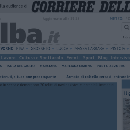
alla audience di
o
Aggiornato alle 19:15
METEO:
PO
Sab
IVORNO
PISA
GROSSETO
LUCCA
MASSA CARRARA
PISTOIA
Lavoro
Cultura e Spettacolo
Eventi
Sport
Blog
Intervist
A
ISOLA DEL GIGLIO
MARCIANA
MARCIANA MARINA
PORTO AZZURRO
, situazione preoccupante
Armato di coltello cerca di entrare in casa
Il