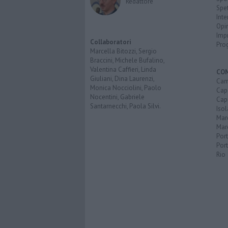
Redattore
Spet
Inte
Opi
Imp
Collaboratori
Pro
Marcella Bitozzi, Sergio
Braccini, Michele Bufalino,
Valentina Caffieri, Linda
CO
Giuliani, Dina Laurenzi,
Cam
Monica Nocciolini, Paolo
Capo
Nocentini, Gabriele
Capr
Santarnecchi, Paola Silvi.
Isol
Mar
Mar
Por
Port
Rio