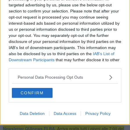
targeted advertising by us, please use the below opt-out
section to confirm your selection. Please note that after your
opt-out request is processed you may continue seeing
"Grazie alla numerosa partecipazione di genitori che hanno
interest-based ads based on personal information utilized by
contribuito con dolci, pizzette, schiaccine e bevande abbiamo fatto
festa allegramente con un arrivederci a settembre. - proseguono
us or personal information disclosed to third parties prior to
dall'associazione - E' stata una occasione per festeggiare anche gli
your opt-out. You may separately opt-out of the further
ultimi successi sportivi del fine settimana che ha avuto luogo a
disclosure of your personal information by third parties on the
Figline Valdarno dove con quattro atleti in gara abbiamo ottenuto 4
IAB’s list of downstream participants. This information may
medaglie importanti: Azzurra Masci, Oro, Giulia Greco e Salvatore
also be disclosed by us to third parties on the
IAB’s List of
Sardo Liberatori, Argento, Matteo Martorella, bronzo".
Downstream Participants
that may further disclose it to other
third parties.
"Il Maestro Giuseppe Calogero, i dirigenti, gli allenatori Azzurra e
Jonatan, ringraziano tutti e augurando buone vacanze vi aspettano
Personal Data Processing Opt Outs
ancor più numerosi per il prossimo corso", concludono dal Judo
Club Elba.
CONFIRM
Data Deletion
Data Access
Privacy Policy
Se vuoi leggere le notizie principali dell'isola d'Elba iscriviti alla
Newsletter QUInews ELBA.
Arriva gratis tutti i giorni alle 7:00 del