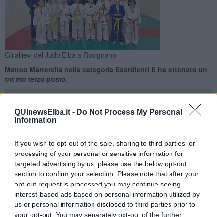
Gli allievi del Judo Elba a Rosignano
Matteo Martorella nella categoria Esordienti B ha ottenuto un
ottimo terzo posto.
QUInewsElba.it -
Do Not Process My Personal
Information
PORTOFERRAIO —
Il
Judo Club Elba ha partecipato con
If you wish to opt-out of the sale, sharing to third parties, or
successo
alla manifestazione sportiva svoltasi in due giorni presso
processing of your personal or sensitive information for
il Palazzetto dello Sport G. Balestri di Rosignano Solvay.
targeted advertising by us, please use the below opt-out
"Alla gara a carattere agonistico ha partecipato il nostro atleta
section to confirm your selection. Please note that after your
Matteo Martorella nella categoria Esordienti B ottenendo un
opt-out request is processed you may continue seeing
ottimo terzo posto.
- spiegano dall'associazione - Nelle categorie
interest-based ads based on personal information utilized by
pre agonistiche/promozionale i nostri giovani atleti si sono
us or personal information disclosed to third parties prior to
impegnati al massimo con ottimi risultati Categoria Ragazzi: Dettori
your opt-out. You may separately opt-out of the further