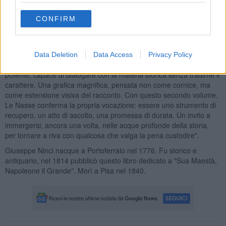
spirito delle Nasse: libri che recuperano ciò che è stato dimenticato
non per nostalgia, ma per restituirlo al presente. Testi che chiedono
CONFIRM
al lettore attenzione e lentezza, offrendo in cambio uno sguardo più
profondo sul territorio, sull’identità e sul tempo. A rendere questa
nuova uscita ancora più preziosa è la veste grafica, curata da Thea
Pellegrini, che, come per il primo numero, L’amico rivale di Michele
Data Deletion
Data Access
Privacy Policy
Melis, ha saputo trasformare il libro in un oggetto elegante e
potente, capace di dialogare con la materia storica senza tradirne il
carattere. Una grafica magnifica, pensata non come cornice, ma
come estensione visiva del racconto. Con questo secondo volume,
Le Nasse conferma la propria vocazione: essere uno strumento di
recupero, un atto di ascolto, una promessa di durata. Un invito a
immergersi, ancora una volta, nelle acque profonde della storia,
per tornare a riva con qualcosa che valga la pena custodire".
Giuseppe Ninci nacque a Portoferraio nel 1776. Fu storico e
antiquario, nel 1814 pubblicò questo libro dedicato a "Sua Maestà,
Napoleone il Grande". Morì a Pisa nel 1840.