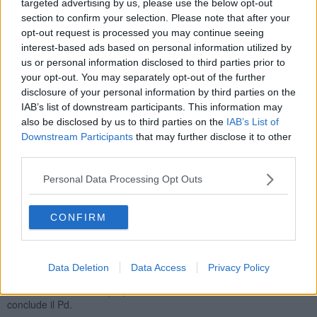
targeted advertising by us, please use the below opt-out
dovere istituzionale e un onore. Nel giorno dell’80esimo
section to confirm your selection. Please note that after your
anniversario della Repubblica Italiana ribadiremo il legame
opt-out request is processed you may continue seeing
profondo tra la nostra isola, il territorio provinciale e i principi della
interest-based ads based on personal information utilized by
nostra Repubblica"".
us or personal information disclosed to third parties prior to
Si apre così una nota del
Pd di Portoferraio.
your opt-out. You may separately opt-out of the further
disclosure of your personal information by third parties on the
IAB’s list of downstream participants. This information may
also be disclosed by us to third parties on the
IAB’s List of
"Ci chiediamo pertanto - prosegue il Pd - se
questa celebrazione,
Downstream Participants
that may further disclose it to other
non certo insignificante, troverà una sua ufficiatura anche a
third parties.
Portoferraio
oppure se l'amministrazione tout court parteciperà
alle cerimonie labroniche".
Personal Data Processing Opt Outs
"Ricordiamo che il
Prefetto ha sempre invitato i sindaci della
Provincia - aggiunde il Pd -
ma che nella passata consiliatura
CONFIRM
l'allora sindaco Zini ha sempre declinato l'invito, ringraziando
e rispondendo di preferire festeggiare questa ricorrenza con la
propria gente nella sua città".
Data Deletion
Data Access
Privacy Policy
"Questione di scelte, di stile ma soprattutto di valorizzazione politica
di una ricorrenza, non proprio banale della nostra democrazia",
conclude il Pd.