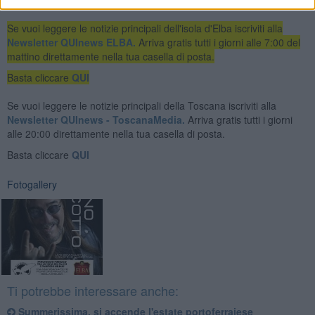
Se vuoi leggere le notizie principali dell'isola d'Elba iscriviti alla
Newsletter QUInews ELBA.
Arriva gratis tutti i giorni alle 7:00 del
mattino direttamente nella tua casella di posta.
Basta cliccare
QUI
Se vuoi leggere le notizie principali della Toscana iscriviti alla
Newsletter QUInews - ToscanaMedia.
Arriva gratis tutti i giorni
alle 20:00 direttamente nella tua casella di posta.
Basta cliccare
QUI
Fotogallery
Ti potrebbe interessare anche:
Summerissima, si accende l'estate portoferraiese