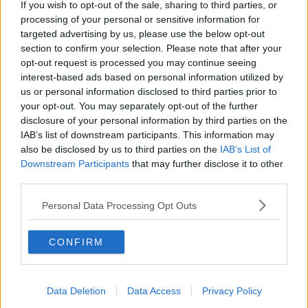
If you wish to opt-out of the sale, sharing to third parties, or
processing of your personal or sensitive information for
targeted advertising by us, please use the below opt-out
Un'occasione unica per ripercorrere i grandi successi di una
section to confirm your selection. Please note that after your
carriera vissuta senza compromessi, oltre che il racconto.
opt-out request is processed you may continue seeing
interest-based ads based on personal information utilized by
L'evento, a ingresso libero e gratuito, si terrà nel Parcheggio
us or personal information disclosed to third parties prior to
Pubblico di Via Manganaro 10, nello spazio compreso tra La Tana
your opt-out. You may separately opt-out of the further
del Falco e il Panificio Miliani. Il live inizierà alle 19 per concludersi
alle 21, offrendo un perfetto aperitivo rock a cittadini e turisti.
disclosure of your personal information by third parties on the
IAB’s list of downstream participants. This information may
Il concerto è interamente sostenuto da un solido gruppo di attività
also be disclosed by us to third parties on the
IAB’s List of
commerciali, artigiani e professionisti dell'isola che credono nel
Downstream Participants
that may further disclose it to other
valore della musica dal vivo per la valorizzazione e l'animazione di
third parties.
Portoferraio.
Per ulteriori informazioni sull'evento o per scoprire come
Personal Data Processing Opt Outs
supportare e promuovere le future iniziative musicali sul territorio, è
possibile contattare l'organizzazione all'indirizzo email:
CONFIRM
elbaovunque@gmail.com.
Data Deletion
Data Access
Privacy Policy