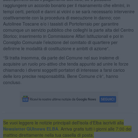
raggiungere un accordo bonario per il risanamento che elimini, in
tempi certi, pericoli e danni ai vicini o se sarà necessario intervenire
coattivamente con la procedura di esecuzione in danno; con
Autolinee Toscane e/o i tassisti di Portoferraio per garantire
comunque un servizio pubblico che colleghi la parte alta del Centro
Storico; inserimento in Commissione Affari Istituzionali e poi in
Consiglio Comunale l’elezione del comitato di quartiere per
definirne le modalità di costituzione e ambiti di azione”.
“Si tratta insomma, da parte del Comune nel suo insieme di
acquisire un ruolo pro-attivo che tenda appunto ad unire le forze
chiamando i diversi soggetti portatori di interesse a farsi carico
delle loro precise responsabilità. Bene Comune c'è”, hanno
concluso.
Se vuoi leggere le notizie principali dell'isola d'Elba iscriviti alla
Newsletter QUInews ELBA.
Arriva gratis tutti i giorni alle 7:00 del
mattino direttamente nella tua casella di posta.