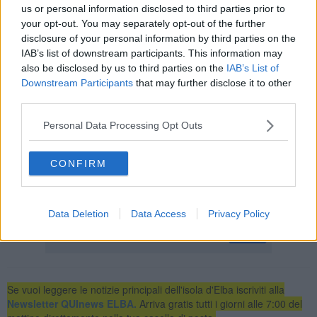
us or personal information disclosed to third parties prior to
your opt-out. You may separately opt-out of the further
disclosure of your personal information by third parties on the
Il seminario rappresenterà anche un'occasione di confronto e
IAB’s list of downstream participants. This information may
approfondimento, con uno spazio dedicato alle domande dei
also be disclosed by us to third parties on the
IAB’s List of
partecipanti e alla condivisione di dubbi, esperienze e opportunità.
Downstream Participants
that may further disclose it to other
E' possibile partecipare dalle
third parties.
10 alle 12 on line collegandosi a
https://meet.jit.si/arti-
ci.portoferraio
oppure in presenza dalle
Personal Data Processing Opt Outs
15 alle 17 presso il Centro per l’Impiego a Portoferraio, viale
Manzoni, 15.
CONFIRM
Per informazioni è possibile contattare i seguenti recapiti:
ci.portoferraio@arti.toscana.it – 05519985094.
Data Deletion
Data Access
Privacy Policy
Se vuoi leggere le notizie principali dell'isola d'Elba iscriviti alla
Newsletter QUInews ELBA.
Arriva gratis tutti i giorni alle 7:00 del