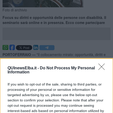
Foto di archivio
Focus su diritti e opportunità delle persone con disabilità. Il
seminario sarà online e in presenza. Ecco come partecipare
PORTOFERRAIO —
"Il collocamento mirato: opportunità, diritti e
strumenti per l'inclusione lavorativa delle persone con disabilità", è
questo il titolo
QUInewsElba.it -
Do Not Process My Personal
del seminario organizzato dal Centro per l'impiego di Portoferraio, il
Information
9 Luglio e rivolto alle persone con disabilità già iscritte o interessate
a iscriversi al Collocamento Mirato.
If you wish to opt-out of the sale, sharing to third parties, or
Nel seminario si parlerà di requisiti e modalità di iscrizione;
processing of your personal or sensitive information for
opportunità di inserimento lavorativo; tirocini e formazione
targeted advertising by us, please use the below opt-out
professionale; servizi di orientamento e accompagnamento al
section to confirm your selection. Please note that after your
lavoro.
opt-out request is processed you may continue seeing
interest-based ads based on personal information utilized by